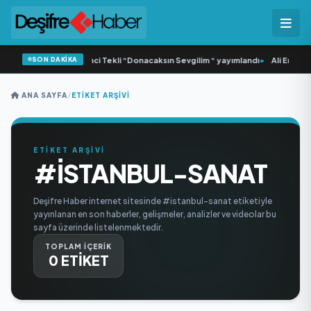
SON DAKİKA
•
Yonca Samlı ‘dan İkinci Tekli “Donacaksın Sevgilim “ yayımlandı
•
Ali Emre Aç
ANA SAYFA
/
ETIKET ARŞIVI
ETİKET ARŞİVİ
#ISTANBUL-SANAT
Deşifre Haber internet sitesinde #istanbul-sanat etiketiyle
yayınlanan en son haberler, gelişmeler, analizler ve videolar bu
sayfa üzerinde listelenmektedir.
TOPLAM İÇERİK
0 ETİKET