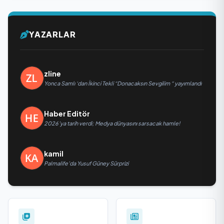
YAZARLAR
zline
Yonca Samlı ‘dan İkinci Tekli “Donacaksın Sevgilim “ yayımlandı
Haber Editör
2026’ya tarih verdi; Medya dünyasını sarsacak hamle!
kamil
Palmalife’da Yusuf Güney Sürprizi