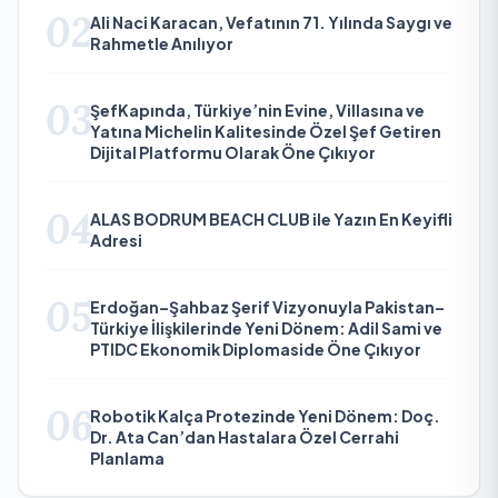
02
Ali Naci Karacan, Vefatının 71. Yılında Saygı ve
Rahmetle Anılıyor
03
ŞefKapında, Türkiye’nin Evine, Villasına ve
Yatına Michelin Kalitesinde Özel Şef Getiren
Dijital Platformu Olarak Öne Çıkıyor
04
ALAS BODRUM BEACH CLUB ile Yazın En Keyifli
Adresi
05
Erdoğan–Şahbaz Şerif Vizyonuyla Pakistan–
Türkiye İlişkilerinde Yeni Dönem: Adil Sami ve
PTIDC Ekonomik Diplomaside Öne Çıkıyor
06
Robotik Kalça Protezinde Yeni Dönem: Doç.
Dr. Ata Can’dan Hastalara Özel Cerrahi
Planlama