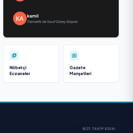
kamil
Palmalife’da Yusuf Güney Sürprizi
Nöbetçi
Gazete
Eczaneler
Manşetleri
BIZI TAKIP EDIN: