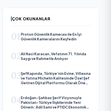
ÇOK OKUNANLAR
01
Proton Güvenlik Kamerası ile En İyi
Güvenlik Kameralarını Keşfedin
02
Ali Naci Karacan, Vefatının 71. Yılında
Saygı ve Rahmetle Anılıyor
03
ŞefKapında, Türkiye’nin Evine, Villasına
ve Yatına Michelin Kalitesinde Özel Şef
Getiren Dijital Platformu Olarak Öne
Çıkıyor
04
Erdoğan–Şahbaz Şerif Vizyonuyla
Pakistan–Türkiye İlişkilerinde Yeni
Dönem: Adil Sami ve PTIDC Ekonomik