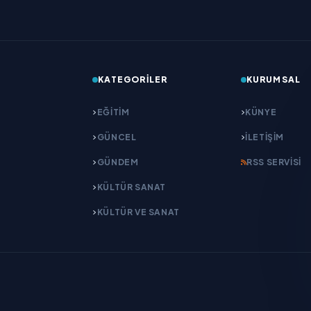
KATEGORILER
KURUMSAL
EĞITIM
KÜNYE
GÜNCEL
İLETIŞIM
GÜNDEM
RSS SERVISI
KÜLTÜR SANAT
KÜLTÜR VE SANAT