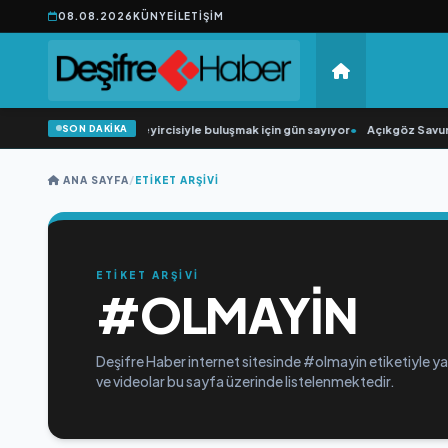
08.08.2026
KÜNYE
İLETIŞIM
SON DAKİKA
•
“Düğün Şarkıcısı” seyircisiyle buluşmak için gün sayıyor
•
Açıkgöz Savunma
ANA SAYFA
/
ETIKET ARŞIVI
ETİKET ARŞİVİ
#OLMAYIN
Deşifre Haber internet sitesinde #olmayin etiketiyle yay
ve videolar bu sayfa üzerinde listelenmektedir.