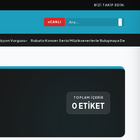
BIZI TAKIP EDIN:
CANLI
zyon Vurgusu
•
Rubato Konser Serisi Müzikseverlerle Buluşmaya Devam Ediyo
TOPLAM İÇERİK
0 ETİKET