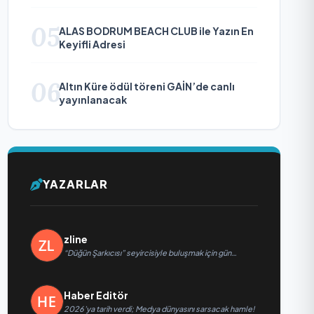
Diplomaside Öne Çıkıyor
05
ALAS BODRUM BEACH CLUB ile Yazın En
Keyifli Adresi
06
Altın Küre ödül töreni GAİN’de canlı
yayınlanacak
YAZARLAR
zline
“Düğün Şarkıcısı” seyircisiyle buluşmak için gün
sayıyor
Haber Editör
2026’ya tarih verdi; Medya dünyasını sarsacak hamle!