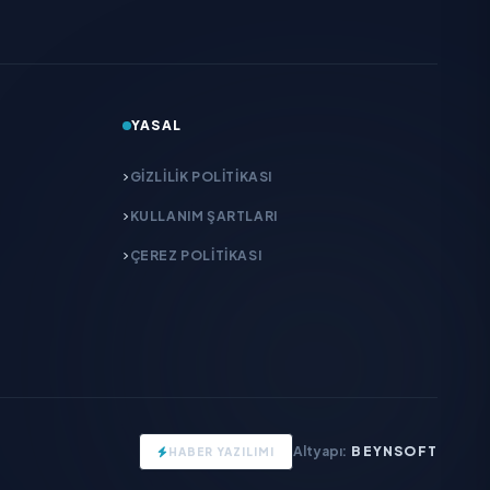
YASAL
GIZLILIK POLITIKASI
KULLANIM ŞARTLARI
ÇEREZ POLITIKASI
Altyapı:
BEYNSOFT
HABER YAZILIMI