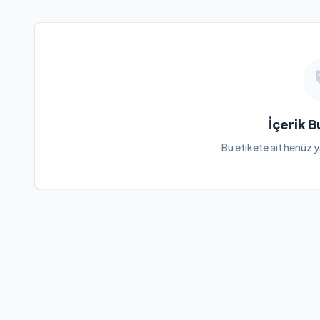
İçerik 
Bu etikete ait henüz y