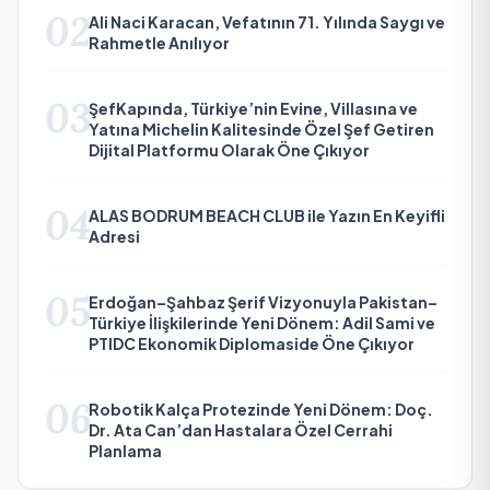
02
Ali Naci Karacan, Vefatının 71. Yılında Saygı ve
Rahmetle Anılıyor
03
ŞefKapında, Türkiye’nin Evine, Villasına ve
Yatına Michelin Kalitesinde Özel Şef Getiren
Dijital Platformu Olarak Öne Çıkıyor
04
ALAS BODRUM BEACH CLUB ile Yazın En Keyifli
Adresi
05
Erdoğan–Şahbaz Şerif Vizyonuyla Pakistan–
Türkiye İlişkilerinde Yeni Dönem: Adil Sami ve
PTIDC Ekonomik Diplomaside Öne Çıkıyor
06
Robotik Kalça Protezinde Yeni Dönem: Doç.
Dr. Ata Can’dan Hastalara Özel Cerrahi
Planlama