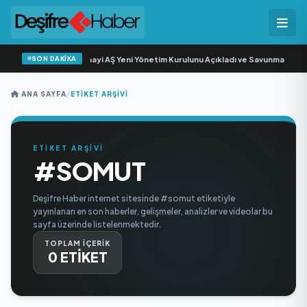
SON DAKİKA
Açıkgöz Savunma Sanayi AŞ Yeni Yönetim Kurulunu Açıkladı ve Savunma Sanay
ANA SAYFA
/
ETIKET ARŞIVI
ETİKET ARŞİVİ
#SOMUT
Deşifre Haber internet sitesinde #somut etiketiyle
yayınlanan en son haberler, gelişmeler, analizler ve videolar bu
sayfa üzerinde listelenmektedir.
TOPLAM İÇERİK
0 ETİKET