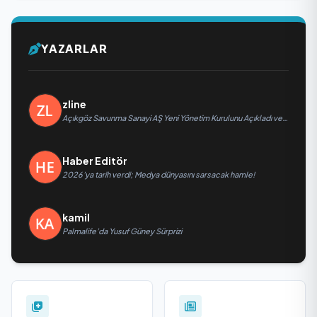
YAZARLAR
zline
Açıkgöz Savunma Sanayi AŞ Yeni Yönetim Kurulunu Açıkladı ve
Savunma Sanayinde Küresel Vizyon Vurgusu
Haber Editör
2026’ya tarih verdi; Medya dünyasını sarsacak hamle!
kamil
Palmalife’da Yusuf Güney Sürprizi