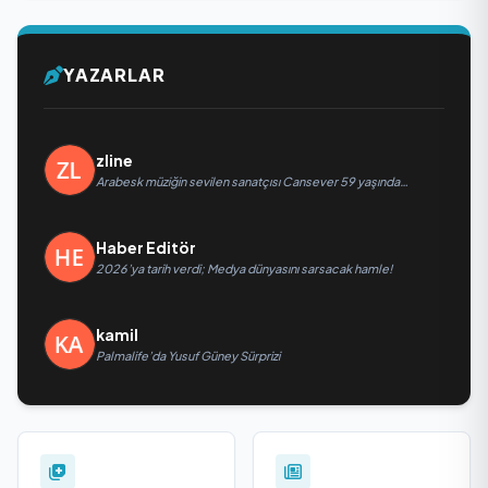
YAZARLAR
zline
Arabesk müziğin sevilen sanatçısı Cansever 59 yaşında
yaşamını yitirdi
Haber Editör
2026’ya tarih verdi; Medya dünyasını sarsacak hamle!
kamil
Palmalife’da Yusuf Güney Sürprizi