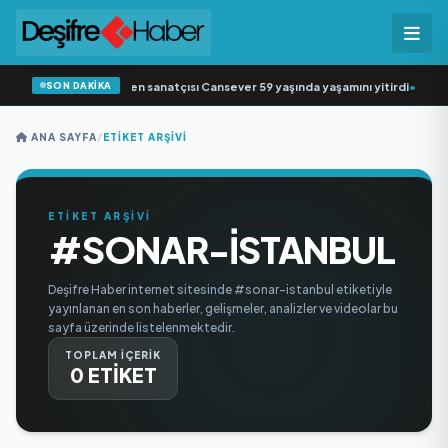
SON DAKİKA
Arabesk müziğin sevilen sanatçısı Cansever 59 yaşında yaşamını yitirdi
•
Svad
ANA SAYFA
/
ETIKET ARŞIVI
ETİKET ARŞİVİ
#SONAR-ISTANBUL
Deşifre Haber internet sitesinde #sonar-istanbul etiketiyle
yayınlanan en son haberler, gelişmeler, analizler ve videolar bu
sayfa üzerinde listelenmektedir.
TOPLAM İÇERİK
0 ETİKET