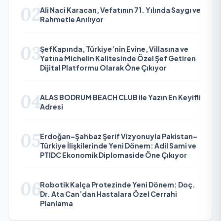
02
Ali Naci Karacan, Vefatının 71. Yılında Saygı ve
Rahmetle Anılıyor
03
ŞefKapında, Türkiye’nin Evine, Villasına ve
Yatına Michelin Kalitesinde Özel Şef Getiren
Dijital Platformu Olarak Öne Çıkıyor
04
ALAS BODRUM BEACH CLUB ile Yazın En Keyifli
Adresi
05
Erdoğan–Şahbaz Şerif Vizyonuyla Pakistan–
Türkiye İlişkilerinde Yeni Dönem: Adil Sami ve
PTIDC Ekonomik Diplomaside Öne Çıkıyor
06
Robotik Kalça Protezinde Yeni Dönem: Doç.
Dr. Ata Can’dan Hastalara Özel Cerrahi
Planlama