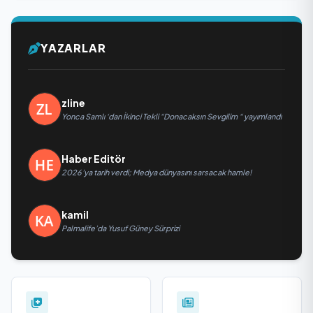
YAZARLAR
zline
Yonca Samlı ‘dan İkinci Tekli “Donacaksın Sevgilim “ yayımlandı
Haber Editör
2026’ya tarih verdi; Medya dünyasını sarsacak hamle!
kamil
Palmalife’da Yusuf Güney Sürprizi