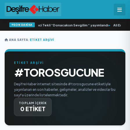
SON DAKİKA
Yonca Samlı ‘dan İkinci Tekli “Donacaksın Sevgilim “ yayımlandı
•
Ali Emre Aç
ANA SAYFA
/
ETIKET ARŞIVI
ETİKET ARŞİVİ
#TOROSGUCUNE
Deşifre Haber internet sitesinde #torosgucune etiketiyle
yayınlanan en son haberler, gelişmeler, analizler ve videolar bu
sayfa üzerinde listelenmektedir.
TOPLAM İÇERİK
0 ETİKET