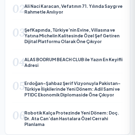
02
Ali Naci Karacan, Vefatının 71. Yılında Saygı ve
Rahmetle Anılıyor
03
ŞefKapında, Türkiye’nin Evine, Villasına ve
Yatına Michelin Kalitesinde Özel Şef Getiren
Dijital Platformu Olarak Öne Çıkıyor
04
ALAS BODRUM BEACH CLUB ile Yazın En Keyifli
Adresi
05
Erdoğan–Şahbaz Şerif Vizyonuyla Pakistan–
Türkiye İlişkilerinde Yeni Dönem: Adil Sami ve
PTIDC Ekonomik Diplomaside Öne Çıkıyor
06
Robotik Kalça Protezinde Yeni Dönem: Doç.
Dr. Ata Can’dan Hastalara Özel Cerrahi
Planlama