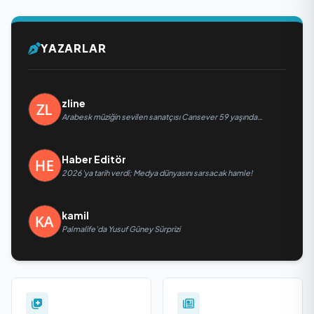
YAZARLAR
zline
Arabesk müziğin sevilen sanatçısı Cansever 59 yaşında
yaşamını yitirdi
Haber Editör
2026’ya tarih verdi; Medya dünyasını sarsacak hamle!
kamil
Palmalife’da Yusuf Güney Sürprizi