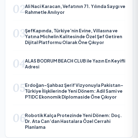
02
Ali Naci Karacan, Vefatının 71. Yılında Saygı ve
Rahmetle Anılıyor
03
ŞefKapında, Türkiye’nin Evine, Villasına ve
Yatına Michelin Kalitesinde Özel Şef Getiren
Dijital Platformu Olarak Öne Çıkıyor
04
ALAS BODRUM BEACH CLUB ile Yazın En Keyifli
Adresi
05
Erdoğan–Şahbaz Şerif Vizyonuyla Pakistan–
Türkiye İlişkilerinde Yeni Dönem: Adil Sami ve
PTIDC Ekonomik Diplomaside Öne Çıkıyor
06
Robotik Kalça Protezinde Yeni Dönem: Doç.
Dr. Ata Can’dan Hastalara Özel Cerrahi
Planlama