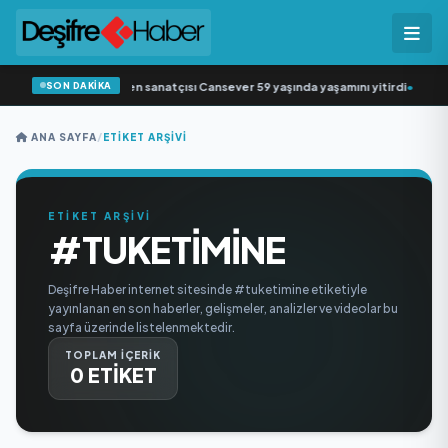
SON DAKİKA
Arabesk müziğin sevilen sanatçısı Cansever 59 yaşında yaşamını yitirdi
•
Svadb
ANA SAYFA
/
ETIKET ARŞIVI
ETİKET ARŞİVİ
#TUKETIMINE
Deşifre Haber internet sitesinde #tuketimine etiketiyle
yayınlanan en son haberler, gelişmeler, analizler ve videolar bu
sayfa üzerinde listelenmektedir.
TOPLAM İÇERİK
0 ETİKET