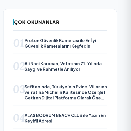
ÇOK OKUNANLAR
01
Proton Güvenlik Kamerası ile En İyi
Güvenlik Kameralarını Keşfedin
02
Ali Naci Karacan, Vefatının 71. Yılında
Saygı ve Rahmetle Anılıyor
03
ŞefKapında, Türkiye’nin Evine, Villasına
ve Yatına Michelin Kalitesinde Özel Şef
Getiren Dijital Platformu Olarak Öne
Çıkıyor
04
ALAS BODRUM BEACH CLUB ile Yazın En
Keyifli Adresi