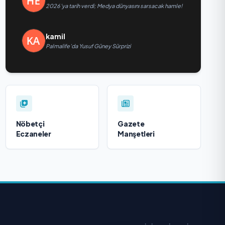
2026’ya tarih verdi; Medya dünyasını sarsacak hamle!
kamil
Palmalife’da Yusuf Güney Sürprizi
Nöbetçi
Gazete
Eczaneler
Manşetleri