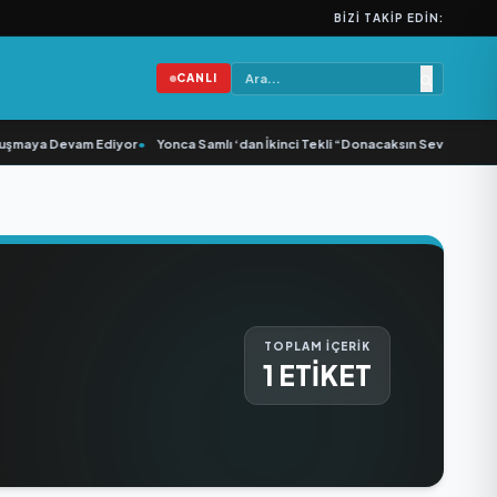
BIZI TAKIP EDIN:
CANLI
şmaya Devam Ediyor
•
Yonca Samlı ‘dan İkinci Tekli “Donacaksın Sevgilim “ yay
TOPLAM İÇERİK
1 ETİKET