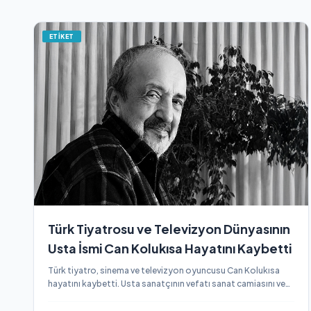
ETİKET
Türk Tiyatrosu ve Televizyon Dünyasının
Usta İsmi Can Kolukısa Hayatını Kaybetti
Türk tiyatro, sinema ve televizyon oyuncusu Can Kolukısa
hayatını kaybetti. Usta sanatçının vefatı sanat camiasını ve
sevenlerini yasa boğdu. İşte Can Kolukısa'nın kariyeri ve son
gelişmeler.