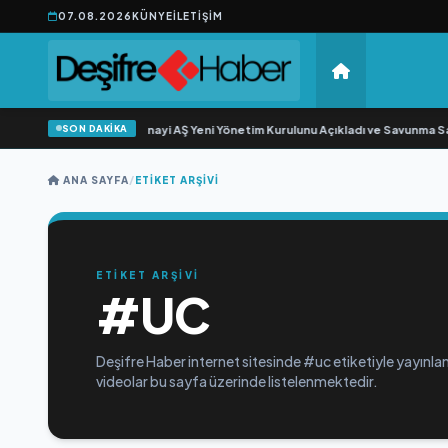
07.08.2026
KÜNYE
İLETIŞIM
SON DAKİKA
•
Açıkgöz Savunma Sanayi AŞ Yeni Yönetim Kurulunu Açıkladı ve Savunma San
ANA SAYFA
/
ETIKET ARŞIVI
ETİKET ARŞİVİ
#UC
Deşifre Haber internet sitesinde #uc etiketiyle yayınlan
videolar bu sayfa üzerinde listelenmektedir.