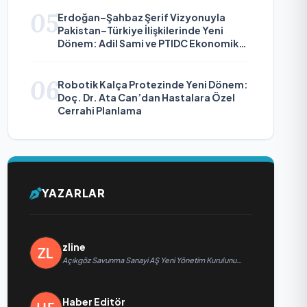
05
Erdoğan–Şahbaz Şerif Vizyonuyla
Pakistan–Türkiye İlişkilerinde Yeni
Dönem: Adil Sami ve PTIDC Ekonomik
Diplomaside Öne Çıkıyor
06
Robotik Kalça Protezinde Yeni Dönem:
Doç. Dr. Ata Can’dan Hastalara Özel
Cerrahi Planlama
YAZARLAR
zline
Açıkgöz Savunma Sanayi AŞ Yeni Yönetim Kurulunu
Açıkladı ve Savunma Sanayinde Küresel Vizyon
Vurgusu
Haber Editör