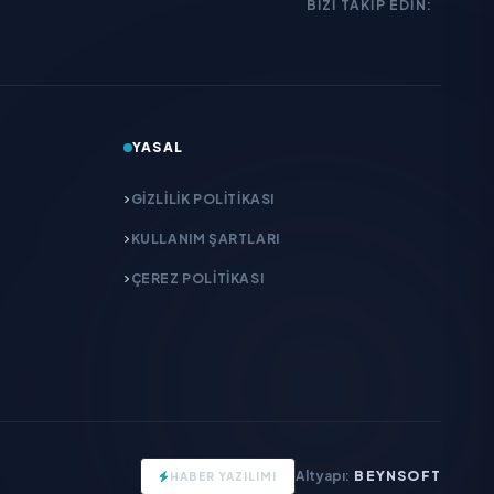
BIZI TAKIP EDIN:
YASAL
GIZLILIK POLITIKASI
KULLANIM ŞARTLARI
ÇEREZ POLITIKASI
Altyapı:
BEYNSOFT
HABER YAZILIMI