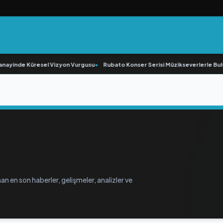
ayinde Küresel Vizyon Vurgusu
•
Rubato Konser Serisi Müzikseverlerle Bulu
an en son haberler, gelişmeler, analizler ve