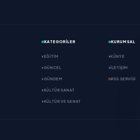
KATEGORILER
KURUMSAL
EĞITIM
KÜNYE
GÜNCEL
İLETIŞIM
GÜNDEM
RSS SERVISI
KÜLTÜR SANAT
KÜLTÜR VE SANAT