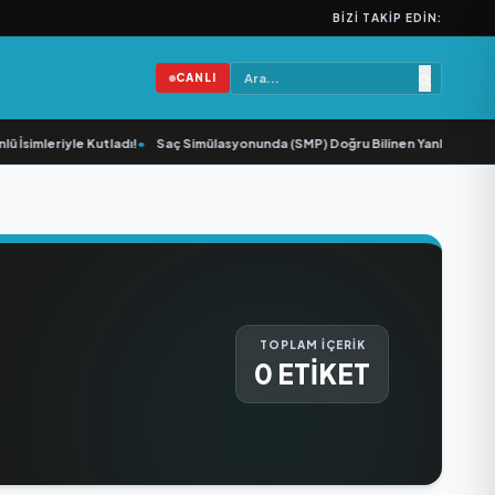
BIZI TAKIP EDIN:
CANLI
İsimleriyle Kutladı!
•
Saç Simülasyonunda (SMP) Doğru Bilinen Yanlışlar ve Se
TOPLAM İÇERİK
0 ETİKET