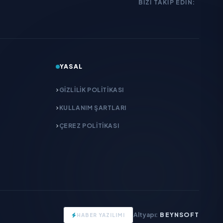
BIZI TAKIP EDIN:
YASAL
GIZLILIK POLITIKASI
KULLANIM ŞARTLARI
ÇEREZ POLITIKASI
Altyapı:
BEYNSOFT
HABER YAZILIMI