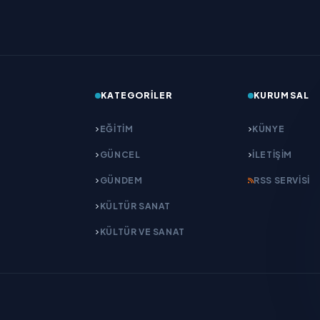
KATEGORILER
KURUMSAL
EĞITIM
KÜNYE
GÜNCEL
İLETIŞIM
GÜNDEM
RSS SERVISI
KÜLTÜR SANAT
KÜLTÜR VE SANAT