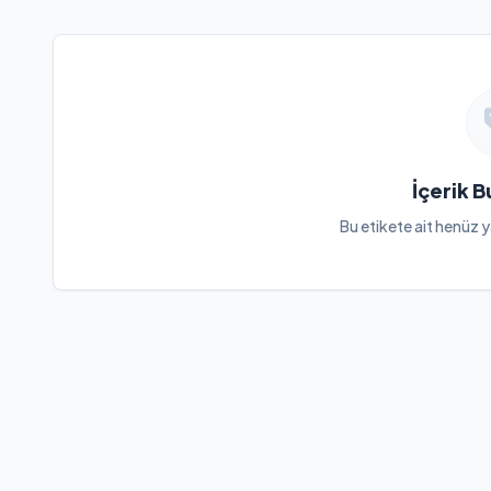
İçerik 
Bu etikete ait henüz y