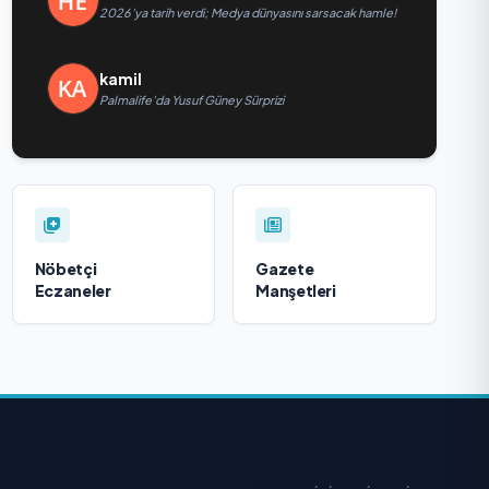
2026’ya tarih verdi; Medya dünyasını sarsacak hamle!
kamil
Palmalife’da Yusuf Güney Sürprizi
Nöbetçi
Gazete
Eczaneler
Manşetleri