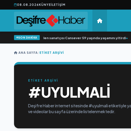
08.08.2026
KÜNYE
İLETIŞIM
SON DAKİKA
•
Arabesk müziğin sevilen sanatçısı Cansever 59 yaşında yaşamını yitirdi
•
Sv
ANA SAYFA
/
ETIKET ARŞIVI
ETİKET ARŞİVİ
#UYULMALI
Deşifre Haber internet sitesinde #uyulmali etiketiyle ya
ve videolar bu sayfa üzerinde listelenmektedir.