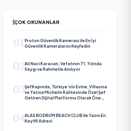
ÇOK OKUNANLAR
01
Proton Güvenlik Kamerası ile En İyi
Güvenlik Kameralarını Keşfedin
02
Ali Naci Karacan, Vefatının 71. Yılında
Saygı ve Rahmetle Anılıyor
03
ŞefKapında, Türkiye’nin Evine, Villasına
ve Yatına Michelin Kalitesinde Özel Şef
Getiren Dijital Platformu Olarak Öne
Çıkıyor
04
ALAS BODRUM BEACH CLUB ile Yazın En
Keyifli Adresi