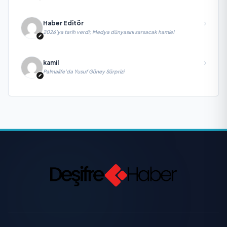
yitirdi
Haber Editör
2026’ya tarih verdi; Medya dünyasını sarsacak hamle!
kamil
Palmalife’da Yusuf Güney Sürprizi