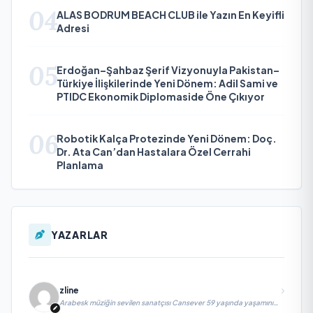
04
ALAS BODRUM BEACH CLUB ile Yazın En Keyifli
Adresi
05
Erdoğan–Şahbaz Şerif Vizyonuyla Pakistan–
Türkiye İlişkilerinde Yeni Dönem: Adil Sami ve
PTIDC Ekonomik Diplomaside Öne Çıkıyor
06
Robotik Kalça Protezinde Yeni Dönem: Doç.
Dr. Ata Can’dan Hastalara Özel Cerrahi
Planlama
YAZARLAR
zline
Arabesk müziğin sevilen sanatçısı Cansever 59 yaşında yaşamını