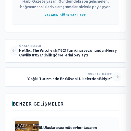
Harbi Gazete yazarı. Gündemdeki son gelişmeleri,
bağımsız analizleri ve araştırmaları sizlerle paylaşıyor.
YAZARIN DIĞER YAZILARI
ÖNCEKI HABER
Netflix, ​The Witcher&#8217;in ​ikinci sezonundan Henry
Cavill&#8217;in ilk görsellerini paylaştı ​
SONRAKI HABER
“Sağlık Turizminde En Güvenli Ülkelerden Biriyiz”
BENZER GELIŞMELER
15.Uluslararası mücevher tasarım