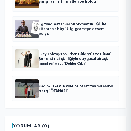
yarışmasının finalistleri belli oldu
Eğitimci yazar Salih Korkmaz’ın EĞİTİM
kitabı hala büyük ilgi görmeye devam
ediyor
İlkay Toktaş’tan Erhan Güleryüz ve Hüsnü
Şenlendirici işbirliğiyle duygusal bir aşk
manifestosu: “Deliler Gibi”
Kadın-Erkek ilişkilerine “Araf’tan mizahi bir
bakış “ÖTANAZİ”
YORUMLAR (0)