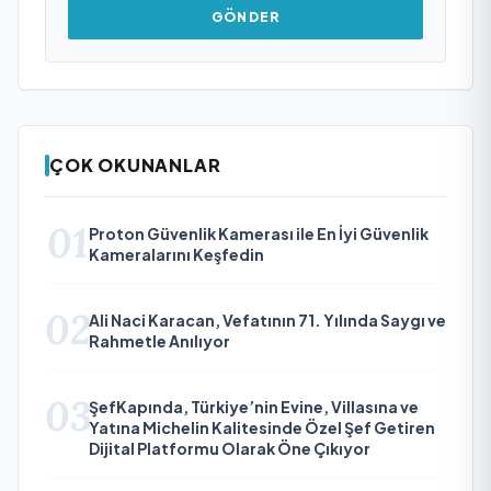
GÖNDER
ÇOK OKUNANLAR
01
Proton Güvenlik Kamerası ile En İyi Güvenlik
Kameralarını Keşfedin
02
Ali Naci Karacan, Vefatının 71. Yılında Saygı ve
Rahmetle Anılıyor
03
ŞefKapında, Türkiye’nin Evine, Villasına ve
Yatına Michelin Kalitesinde Özel Şef Getiren
Dijital Platformu Olarak Öne Çıkıyor