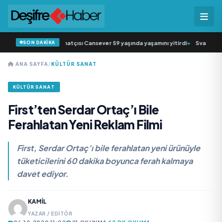
SON DAKİKA
k müziğin sevilen sanatçısı Cansever 59 yaşında yaşamını yitirdi
•
Svadba Zinc
ANA SAYFA
/
KÜLTÜR SANAT
KÜLTÜR SANAT
First’ten Serdar Ortaç’ı Bile
Ferahlatan Yeni Reklam Filmi
First, Serdar Ortaç’ı bile ferahlatan yeni ürünüyle
tüketicilerini 60 dakika boyunca ferah kalmaya
davet ediyor.
KAMIL
YAZAR / EDITÖR