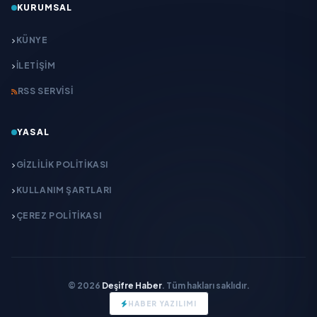
KURUMSAL
KÜNYE
İLETIŞIM
RSS SERVISI
YASAL
GIZLILIK POLITIKASI
KULLANIM ŞARTLARI
ÇEREZ POLITIKASI
© 2026
Deşifre Haber
. Tüm hakları saklıdır.
HABER YAZILIMI