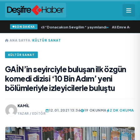
SON DAKİKA
 Samlı ‘dan İkinci Tekli “Donacaksın Sevgilim “ yayımlandı
•
Ali Emre Açıkgöz G
ANA SAYFA
/
KÜLTÜR SANAT
KÜLTÜR SANAT
GAİN’in seyirciyle buluşan ilk özgün
komedi dizisi ‘10 Bin Adım’ yeni
bölümleriyle izleyicilerle buluştu
KAMIL
12.01.2021 13:36
19 OKUNMA
2 DK OKUMA
YAZAR / EDITÖR