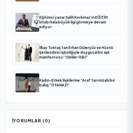
Eğitimci yazar Salih Korkmaz’ın EĞİTİM
kitabı hala büyük ilgi görmeye devam
ediyor
İlkay Toktaş’tan Erhan Güleryüz ve Hüsnü
Şenlendirici işbirliğiyle duygusal bir aşk
manifestosu: “Deliler Gibi”
Kadın-Erkek ilişkilerine “Araf’tan mizahi bir
bakış “ÖTANAZİ”
YORUMLAR (0)