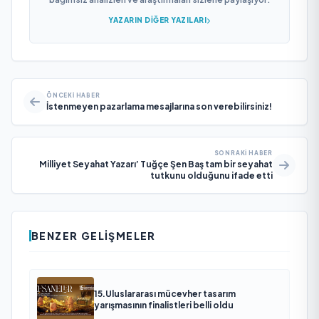
YAZARIN DIĞER YAZILARI
ÖNCEKI HABER
İstenmeyen pazarlama mesajlarına son verebilirsiniz!
SONRAKI HABER
Milliyet Seyahat Yazarı’ Tuğçe Şen Baş tam bir seyahat
tutkunu olduğunu ifade etti
BENZER GELIŞMELER
15.Uluslararası mücevher tasarım
yarışmasının finalistleri belli oldu