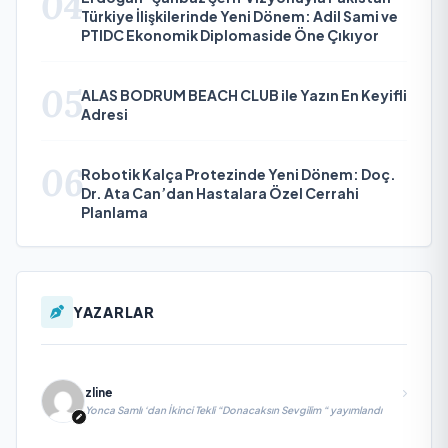
04
Türkiye İlişkilerinde Yeni Dönem: Adil Sami ve
PTIDC Ekonomik Diplomaside Öne Çıkıyor
05
ALAS BODRUM BEACH CLUB ile Yazın En Keyifli
Adresi
06
Robotik Kalça Protezinde Yeni Dönem: Doç.
Dr. Ata Can’dan Hastalara Özel Cerrahi
Planlama
YAZARLAR
zline
Yonca Samlı ‘dan İkinci Tekli “Donacaksın Sevgilim “ yayımlandı