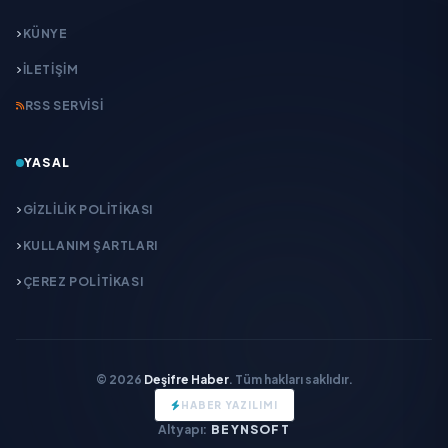
KÜNYE
İLETIŞIM
RSS SERVISI
YASAL
GIZLILIK POLITIKASI
KULLANIM ŞARTLARI
ÇEREZ POLITIKASI
© 2026
Deşifre Haber
. Tüm hakları saklıdır.
HABER YAZILIMI
Altyapı:
BEYNSOFT