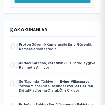
ÇOK OKUNANLAR
01
Proton Güvenlik Kamerası ile En İyi Güvenlik
Kameralarını Keşfedin
02
Ali Naci Karacan, Vefatının 71. Yılında Saygı ve
Rahmetle Anılıyor
03
ŞefKapında, Türkiye’nin Evine, Villasına ve
Yatına Michelin Kalitesinde Özel Şef Getiren
Dijital Platformu Olarak Öne Çıkıyor
Erdoğan–Şahbaz Şerif Vizyonuyla Pakistan–