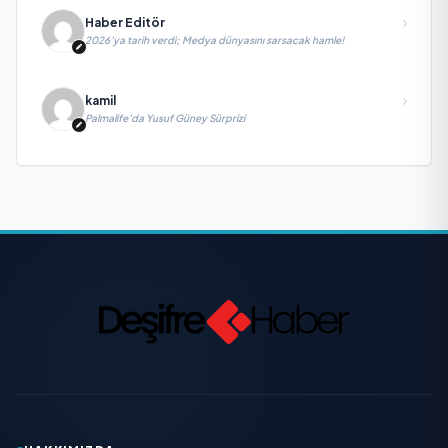
Haber Editör
2026’ya tarih verdi; Medya dünyasını sarsacak hamle!
kamil
Palmalife’da Yusuf Güney Sürprizi