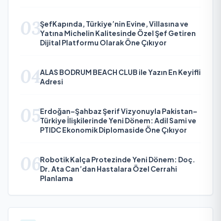
03
ŞefKapında, Türkiye’nin Evine, Villasına ve
Yatına Michelin Kalitesinde Özel Şef Getiren
Dijital Platformu Olarak Öne Çıkıyor
04
ALAS BODRUM BEACH CLUB ile Yazın En Keyifli
Adresi
05
Erdoğan–Şahbaz Şerif Vizyonuyla Pakistan–
Türkiye İlişkilerinde Yeni Dönem: Adil Sami ve
PTIDC Ekonomik Diplomaside Öne Çıkıyor
06
Robotik Kalça Protezinde Yeni Dönem: Doç.
Dr. Ata Can’dan Hastalara Özel Cerrahi
Planlama