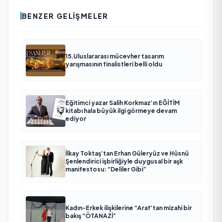
BENZER GELIŞMELER
15.Uluslararası mücevher tasarım
yarışmasının finalistleri belli oldu
Eğitimci yazar Salih Korkmaz’ın EĞİTİM
kitabı hala büyük ilgi görmeye devam
ediyor
İlkay Toktaş’tan Erhan Güleryüz ve Hüsnü
Şenlendirici işbirliğiyle duygusal bir aşk
manifestosu: “Deliler Gibi”
Kadın-Erkek ilişkilerine “Araf’tan mizahi bir
bakış “ÖTANAZİ”