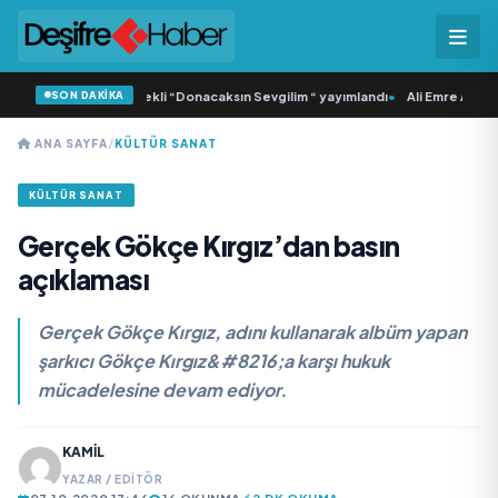
SON DAKİKA
ca Samlı ‘dan İkinci Tekli “Donacaksın Sevgilim “ yayımlandı
•
Ali Emre Açıkgöz
ANA SAYFA
/
KÜLTÜR SANAT
KÜLTÜR SANAT
Gerçek Gökçe Kırgız’dan basın
açıklaması
Gerçek Gökçe Kırgız, adını kullanarak albüm yapan
şarkıcı Gökçe Kırgız&#8216;a karşı hukuk
mücadelesine devam ediyor.
KAMIL
YAZAR / EDITÖR