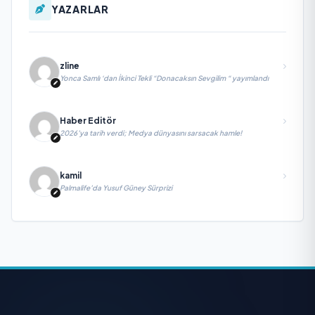
YAZARLAR
zline
Yonca Samlı ‘dan İkinci Tekli “Donacaksın Sevgilim “ yayımlandı
Haber Editör
2026’ya tarih verdi; Medya dünyasını sarsacak hamle!
kamil
Palmalife’da Yusuf Güney Sürprizi