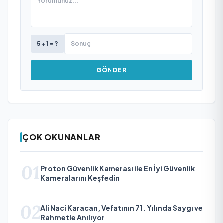
5 + 1 = ?
GÖNDER
ÇOK OKUNANLAR
01
Proton Güvenlik Kamerası ile En İyi Güvenlik
Kameralarını Keşfedin
02
Ali Naci Karacan, Vefatının 71. Yılında Saygı ve
Rahmetle Anılıyor