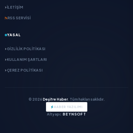
İLETIŞIM
RSS SERVISI
YASAL
GIZLILIK POLITIKASI
KULLANIM ŞARTLARI
ÇEREZ POLITIKASI
© 2026
Deşifre Haber
. Tüm hakları saklıdır.
HABER YAZILIMI
Altyapı:
BEYNSOFT