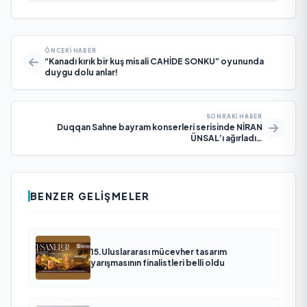
ÖNCEKI HABER
“Kanadı kırık bir kuş misali CAHİDE SONKU” oyununda
duygu dolu anlar!
SONRAKI HABER
Duqqan Sahne bayram konserleri serisinde NİRAN
ÜNSAL’ı ağırladı…
BENZER GELIŞMELER
15.Uluslararası mücevher tasarım
yarışmasının finalistleri belli oldu