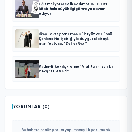
Eğitimci yazar Salih Korkmaz’ın EĞİTİM
kitabı hala büyük ilgi görmeye devam
ediyor
İlkay Toktaş’tan Erhan Güleryüz ve Hüsnü
Şenlendirici işbirliğiyle duygusal bir aşk
manifestosu: “Deliler Gibi”
Kadın-Erkek ilişkilerine “Araf’tan mizahi bir
bakış “ÖTANAZİ”
YORUMLAR (0)
Bu habere henüz yorum yapılmamış. İlk yorumu siz