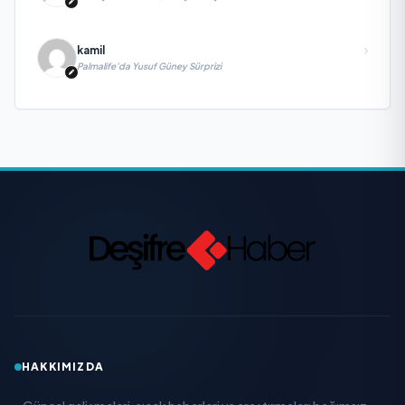
kamil
Palmalife’da Yusuf Güney Sürprizi
HAKKIMIZDA