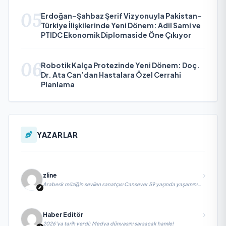
05
Erdoğan–Şahbaz Şerif Vizyonuyla Pakistan–
Türkiye İlişkilerinde Yeni Dönem: Adil Sami ve
PTIDC Ekonomik Diplomaside Öne Çıkıyor
06
Robotik Kalça Protezinde Yeni Dönem: Doç.
Dr. Ata Can’dan Hastalara Özel Cerrahi
Planlama
YAZARLAR
zline
Arabesk müziğin sevilen sanatçısı Cansever 59 yaşında yaşamını
yitirdi
Haber Editör
2026’ya tarih verdi; Medya dünyasını sarsacak hamle!