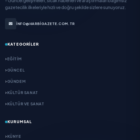
- Güncel gelişmeleri, sıcak haberleri ve araştırmaları bağımsız
gazetecilik ilkeleriyle hızlı ve doğru şekilde sizlere sunuyoruz.
INFO@HARBIGAZETE.COM.TR
KATEGORILER
EĞITIM
GÜNCEL
GÜNDEM
KÜLTÜR SANAT
KÜLTÜR VE SANAT
KURUMSAL
KÜNYE