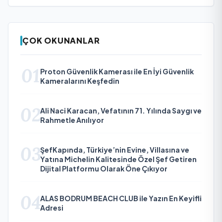
ÇOK OKUNANLAR
01
Proton Güvenlik Kamerası ile En İyi Güvenlik
Kameralarını Keşfedin
02
Ali Naci Karacan, Vefatının 71. Yılında Saygı ve
Rahmetle Anılıyor
03
ŞefKapında, Türkiye’nin Evine, Villasına ve
Yatına Michelin Kalitesinde Özel Şef Getiren
Dijital Platformu Olarak Öne Çıkıyor
04
ALAS BODRUM BEACH CLUB ile Yazın En Keyifli
Adresi