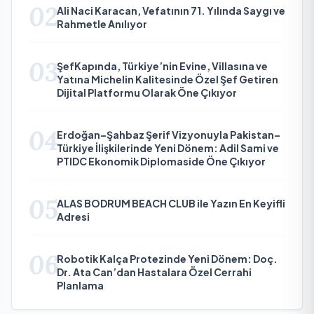
02
Ali Naci Karacan, Vefatının 71. Yılında Saygı ve
Rahmetle Anılıyor
03
ŞefKapında, Türkiye’nin Evine, Villasına ve
Yatına Michelin Kalitesinde Özel Şef Getiren
Dijital Platformu Olarak Öne Çıkıyor
04
Erdoğan–Şahbaz Şerif Vizyonuyla Pakistan–
Türkiye İlişkilerinde Yeni Dönem: Adil Sami ve
PTIDC Ekonomik Diplomaside Öne Çıkıyor
05
ALAS BODRUM BEACH CLUB ile Yazın En Keyifli
Adresi
06
Robotik Kalça Protezinde Yeni Dönem: Doç.
Dr. Ata Can’dan Hastalara Özel Cerrahi
Planlama