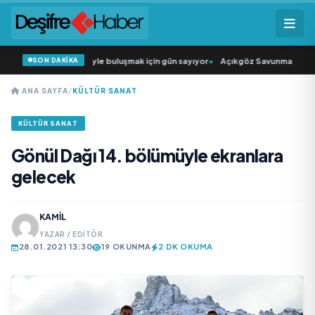
SON DAKİKA
n Şarkıcısı” seyircisiyle buluşmak için gün sayıyor
•
Açıkgöz Savunma Sanayi A
ANA SAYFA
/
KÜLTÜR SANAT
KÜLTÜR SANAT
Gönül Dağı 14. bölümüyle ekranlara
gelecek
KAMIL
YAZAR / EDITÖR
28.01.2021 13:30
19 OKUNMA
2 DK OKUMA