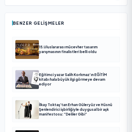
BENZER GELIŞMELER
15.Uluslararası mücevher tasarım
yarışmasının finalistleri belli oldu
Eğitimci yazar Salih Korkmaz’ın EĞİTİM
kitabı hala büyük ilgi görmeye devam
ediyor
İlkay Toktaş’tan Erhan Güleryüz ve Hüsnü
Şenlendirici işbirliğiyle duygusal bir aşk
manifestosu: “Deliler Gibi”