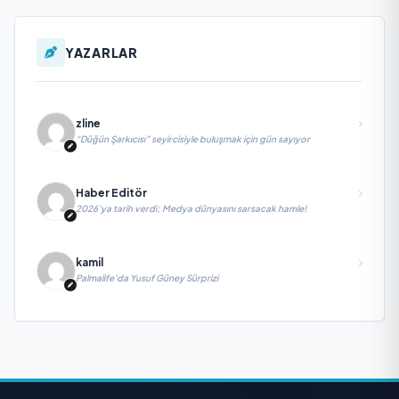
YAZARLAR
zline
“Düğün Şarkıcısı” seyircisiyle buluşmak için gün sayıyor
Haber Editör
2026’ya tarih verdi; Medya dünyasını sarsacak hamle!
kamil
Palmalife’da Yusuf Güney Sürprizi