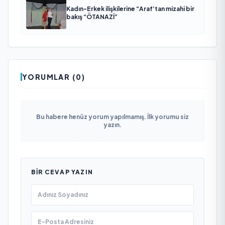
Kadın-Erkek ilişkilerine “Araf’tan mizahi bir
bakış “ÖTANAZİ”
YORUMLAR (0)
Bu habere henüz yorum yapılmamış. İlk yorumu siz
yazın.
BIR CEVAP YAZIN