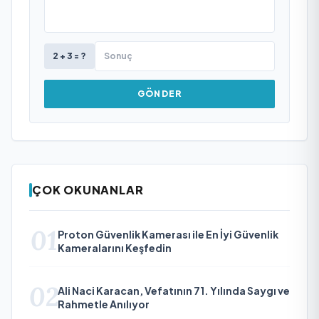
2 + 3 = ?
GÖNDER
ÇOK OKUNANLAR
01
Proton Güvenlik Kamerası ile En İyi Güvenlik
Kameralarını Keşfedin
02
Ali Naci Karacan, Vefatının 71. Yılında Saygı ve
Rahmetle Anılıyor