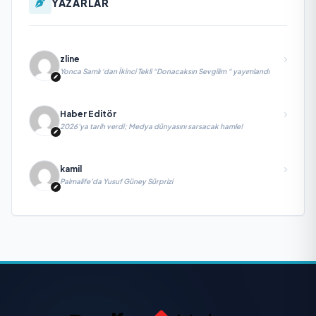
YAZARLAR
zline
Yonca Samlı ‘dan İkinci Tekli “Donacaksın Sevgilim “ yayımlandı
Haber Editör
2026’ya tarih verdi; Medya dünyasını sarsacak hamle!
kamil
Palmalife’da Yusuf Güney Sürprizi