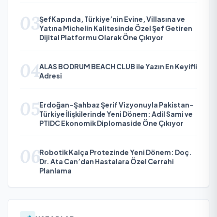
03
ŞefKapında, Türkiye’nin Evine, Villasına ve
Yatına Michelin Kalitesinde Özel Şef Getiren
Dijital Platformu Olarak Öne Çıkıyor
04
ALAS BODRUM BEACH CLUB ile Yazın En Keyifli
Adresi
05
Erdoğan–Şahbaz Şerif Vizyonuyla Pakistan–
Türkiye İlişkilerinde Yeni Dönem: Adil Sami ve
PTIDC Ekonomik Diplomaside Öne Çıkıyor
06
Robotik Kalça Protezinde Yeni Dönem: Doç.
Dr. Ata Can’dan Hastalara Özel Cerrahi
Planlama