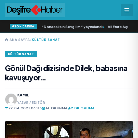
SON DAKİKA
Samlı ‘dan İkinci Tekli “Donacaksın Sevgilim “ yayımlandı
•
Ali Emre Açıkgöz Ga
ANA SAYFA
/
KÜLTÜR SANAT
KÜLTÜR SANAT
Gönül Dağı dizisinde Dilek, babasına
kavuşuyor…
KAMIL
YAZAR / EDITÖR
22.04.2021 06:33
14 OKUNMA
2 DK OKUMA