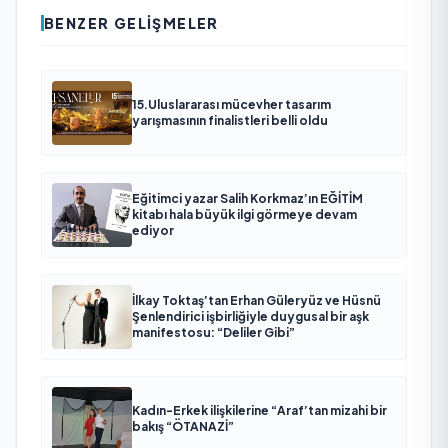
BENZER GELIŞMELER
15.Uluslararası mücevher tasarım
yarışmasının finalistleri belli oldu
Eğitimci yazar Salih Korkmaz’ın EĞİTİM
kitabı hala büyük ilgi görmeye devam
ediyor
İlkay Toktaş’tan Erhan Güleryüz ve Hüsnü
Şenlendirici işbirliğiyle duygusal bir aşk
manifestosu: “Deliler Gibi”
Kadın-Erkek ilişkilerine “Araf’tan mizahi bir
bakış “ÖTANAZİ”