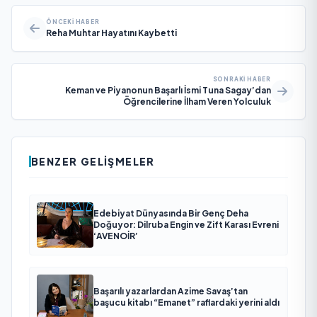
ÖNCEKI HABER
Reha Muhtar Hayatını Kaybetti
SONRAKI HABER
Keman ve Piyanonun Başarlı İsmi Tuna Sagay’dan
Öğrencilerine İlham Veren Yolculuk
BENZER GELIŞMELER
Edebiyat Dünyasında Bir Genç Deha
Doğuyor: Dilruba Engin ve Zift Karası Evreni
‘AVENOİR’
Başarılı yazarlardan Azime Savaş’tan
başucu kitabı “Emanet” raflardaki yerini aldı