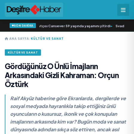
SON DAKİKA
müziğin sevilen sanatçısı Cansever 59 yaşında yaşamını yitirdi
•
Svadba Zincir
ANA SAYFA
/
KÜLTÜR VE SANAT
KÜLTÜR VE SANAT
Gördüğünüz O Ünlü İmajların
Arkasındaki Gizli Kahraman: Orçun
Öztürk
Raif Akyüz haberine göre Ekranlarda, dergilerde ve
sosyal medyada hayranlıkla takip ettiğiniz ünlü
oyuncuların o kusursuz, ikonik ve çok konuşulan
imajlarının arkasında kim var? Bugün moda ve sanat
dünyasında adından sıkça söz ettiren, ancak asıl