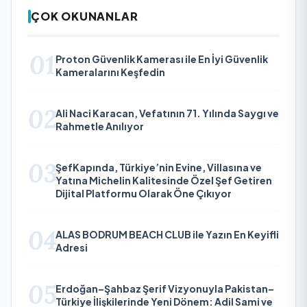
ÇOK OKUNANLAR
01
Proton Güvenlik Kamerası ile En İyi Güvenlik
Kameralarını Keşfedin
02
Ali Naci Karacan, Vefatının 71. Yılında Saygı ve
Rahmetle Anılıyor
03
ŞefKapında, Türkiye’nin Evine, Villasına ve
Yatına Michelin Kalitesinde Özel Şef Getiren
Dijital Platformu Olarak Öne Çıkıyor
04
ALAS BODRUM BEACH CLUB ile Yazın En Keyifli
Adresi
05
Erdoğan–Şahbaz Şerif Vizyonuyla Pakistan–
Türkiye İlişkilerinde Yeni Dönem: Adil Sami ve