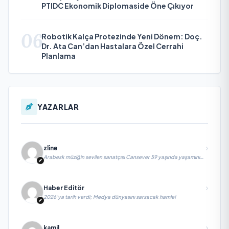
PTIDC Ekonomik Diplomaside Öne Çıkıyor
06
Robotik Kalça Protezinde Yeni Dönem: Doç.
Dr. Ata Can’dan Hastalara Özel Cerrahi
Planlama
YAZARLAR
zline
Arabesk müziğin sevilen sanatçısı Cansever 59 yaşında yaşamını
yitirdi
Haber Editör
2026’ya tarih verdi; Medya dünyasını sarsacak hamle!
kamil