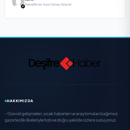
Palmalife’da Yusuf Güney Sürprizi
HAKKIMIZDA
- Güncel gelişmeleri, sıcak haberleri ve araştırmaları bağımsız
gazetecilik ilkeleriyle hızlı ve doğru şekilde sizlere sunuyoruz.