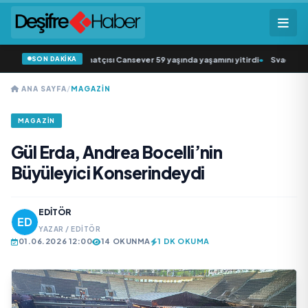
SON DAKİKA
k müziğin sevilen sanatçısı Cansever 59 yaşında yaşamını yitirdi
•
Svadba Zinc
ANA SAYFA
/
MAGAZIN
MAGAZIN
Gül Erda, Andrea Bocelli’nin
Büyüleyici Konserindeydi
EDITÖR
YAZAR / EDITÖR
01.06.2026 12:00
14 OKUNMA
1 DK OKUMA