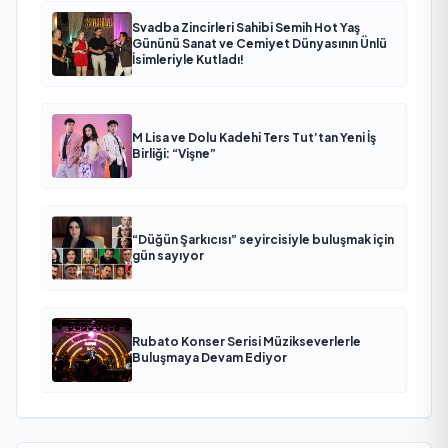
Svadba Zincirleri Sahibi Semih Hot Yaş
Gününü Sanat ve Cemiyet Dünyasının Ünlü
İsimleriyle Kutladı!
M Lisa ve Dolu Kadehi Ters Tut’tan Yeni İş
Birliği: “Vişne”
“Düğün Şarkıcısı” seyircisiyle buluşmak için
gün sayıyor
Rubato Konser Serisi Müzikseverlerle
Buluşmaya Devam Ediyor