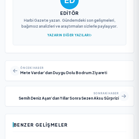
EDITÖR
Harbi Gazete yazarı. Gündemdeki son gelişmeleri,
bağımsız analizleri ve araştırmaları sizlerle paylaşıyor.
YAZARIN DIĞER YAZILARI
ÖNCEKI HABER
Mete Vardar’dan Duygu Dolu Bodrum Ziyareti
SONRAKI HABER
Semih Deniz Aşan’dan Yıllar Sonra Sezen Aksu Sürprizi
BENZER GELIŞMELER