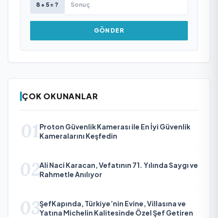
8 + 5 = ?
GÖNDER
ÇOK OKUNANLAR
01
Proton Güvenlik Kamerası ile En İyi Güvenlik
Kameralarını Keşfedin
02
Ali Naci Karacan, Vefatının 71. Yılında Saygı ve
Rahmetle Anılıyor
03
ŞefKapında, Türkiye’nin Evine, Villasına ve
Yatına Michelin Kalitesinde Özel Şef Getiren