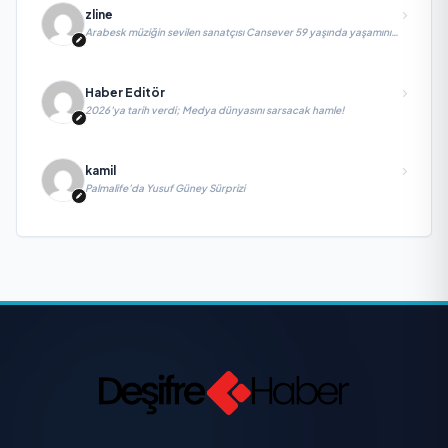
zline
Arabesk müziğin sevilen sanatçısı Cansever 59 yaşında yaşamını
yitirdi
Haber Editör
2026’ya tarih verdi; Medya dünyasını sarsacak hamle!
kamil
Palmalife’da Yusuf Güney Sürprizi