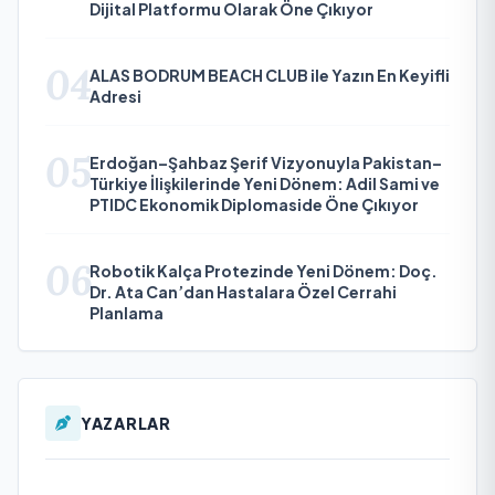
Dijital Platformu Olarak Öne Çıkıyor
04
ALAS BODRUM BEACH CLUB ile Yazın En Keyifli
Adresi
05
Erdoğan–Şahbaz Şerif Vizyonuyla Pakistan–
Türkiye İlişkilerinde Yeni Dönem: Adil Sami ve
PTIDC Ekonomik Diplomaside Öne Çıkıyor
06
Robotik Kalça Protezinde Yeni Dönem: Doç.
Dr. Ata Can’dan Hastalara Özel Cerrahi
Planlama
YAZARLAR