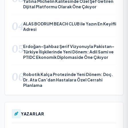
Yatına Michelin Kalitesinde Özel Şef Getiren
Dijital Platformu Olarak Öne Çıkıyor
04
ALAS BODRUM BEACH CLUB ile Yazın En Keyifli
Adresi
05
Erdoğan–Şahbaz Şerif Vizyonuyla Pakistan–
Türkiye İlişkilerinde Yeni Dönem: Adil Sami ve
PTIDC Ekonomik Diplomaside Öne Çıkıyor
06
Robotik Kalça Protezinde Yeni Dönem: Doç.
Dr. Ata Can’dan Hastalara Özel Cerrahi
Planlama
YAZARLAR