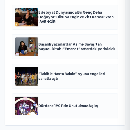
Edebiyat Dünyasında Bir Genç Deha
Doğuyor: Dilruba Engin ve Zift Karası Evreni
‘AVENOİR’
Başarılı yazarlardan Azime Savaş’tan
başucu kitabı “Emanet” raflardaki yerini aldı
“Taklitle Hasta Bakılır” oyunu engelleri
sanatla aştı
Dürdane 1901’de Unutulmaz Açılış