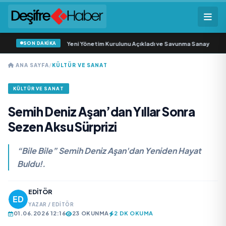
SON DAKİKA
 Savunma Sanayi AŞ Yeni Yönetim Kurulunu Açıkladı ve Savunma Sanayinde Kü
ANA SAYFA
/
KÜLTÜR VE SANAT
KÜLTÜR VE SANAT
Semih Deniz Aşan’dan Yıllar Sonra
Sezen Aksu Sürprizi
“Bile Bile” Semih Deniz Aşan'dan Yeniden Hayat
Buldu!.
EDITÖR
YAZAR / EDITÖR
01.06.2026 12:16
23 OKUNMA
2 DK OKUMA