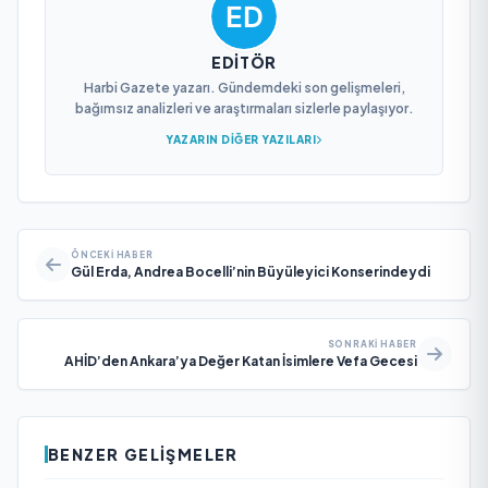
EDITÖR
Harbi Gazete yazarı. Gündemdeki son gelişmeleri,
bağımsız analizleri ve araştırmaları sizlerle paylaşıyor.
YAZARIN DIĞER YAZILARI
ÖNCEKI HABER
Gül Erda, Andrea Bocelli’nin Büyüleyici Konserindeydi
SONRAKI HABER
AHİD’den Ankara’ya Değer Katan İsimlere Vefa Gecesi
BENZER GELIŞMELER