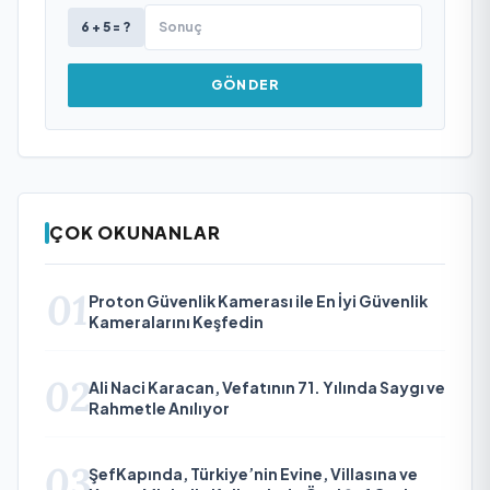
6 + 5 = ?
GÖNDER
ÇOK OKUNANLAR
01
Proton Güvenlik Kamerası ile En İyi Güvenlik
Kameralarını Keşfedin
02
Ali Naci Karacan, Vefatının 71. Yılında Saygı ve
Rahmetle Anılıyor
03
ŞefKapında, Türkiye’nin Evine, Villasına ve