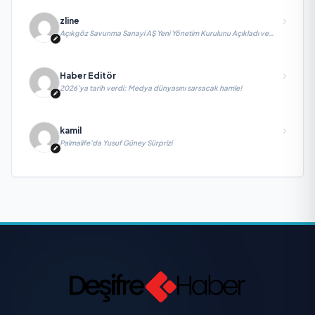
zline
Açıkgöz Savunma Sanayi AŞ Yeni Yönetim Kurulunu Açıkladı ve
Savunma Sanayinde Küresel Vizyon Vurgusu
Haber Editör
2026’ya tarih verdi; Medya dünyasını sarsacak hamle!
kamil
Palmalife’da Yusuf Güney Sürprizi