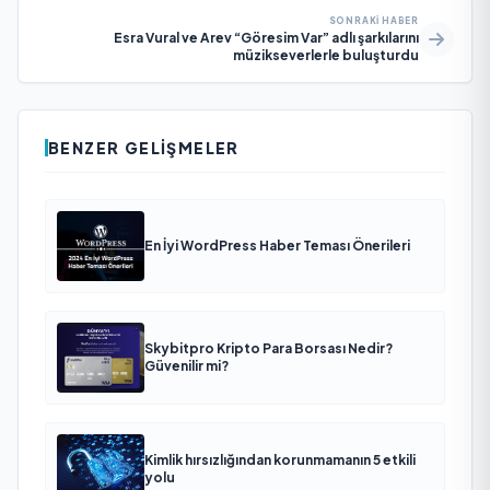
SONRAKI HABER
Esra Vural ve Arev “Göresim Var” adlı şarkılarını
müzikseverlerle buluşturdu
BENZER GELIŞMELER
En İyi WordPress Haber Teması Önerileri
Skybitpro Kripto Para Borsası Nedir?
Güvenilir mi?
Kimlik hırsızlığından korunmamanın 5 etkili
yolu