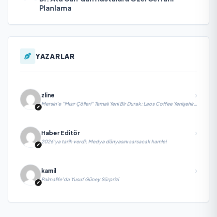
Planlama
YAZARLAR
zline
Mersin'e "Mısır Çölleri" Temalı Yeni Bir Durak: Laos Coffee Yenişehir
Kapılarını Açtı
Haber Editör
2026’ya tarih verdi; Medya dünyasını sarsacak hamle!
kamil
Palmalife’da Yusuf Güney Sürprizi