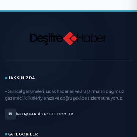
HAKKIMIZDA
- Güncel gelişmeleri, sıcak haberleri ve araştırmaları bağımsız
gazetecilik ilkeleriyle hızlı ve doğru şekilde sizlere sunuyoruz.
INFO@HARBIGAZETE.COM.TR
KATEGORILER