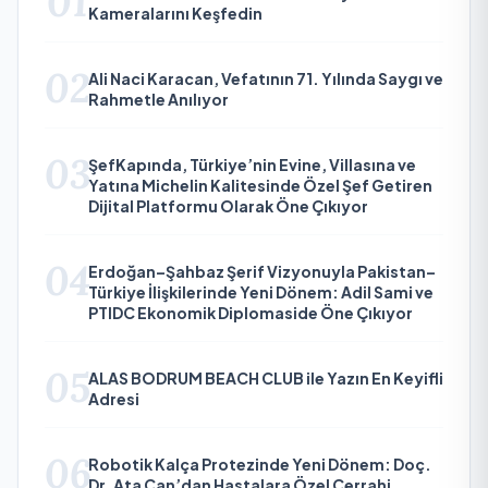
01
Kameralarını Keşfedin
02
Ali Naci Karacan, Vefatının 71. Yılında Saygı ve
Rahmetle Anılıyor
03
ŞefKapında, Türkiye’nin Evine, Villasına ve
Yatına Michelin Kalitesinde Özel Şef Getiren
Dijital Platformu Olarak Öne Çıkıyor
04
Erdoğan–Şahbaz Şerif Vizyonuyla Pakistan–
Türkiye İlişkilerinde Yeni Dönem: Adil Sami ve
PTIDC Ekonomik Diplomaside Öne Çıkıyor
05
ALAS BODRUM BEACH CLUB ile Yazın En Keyifli
Adresi
06
Robotik Kalça Protezinde Yeni Dönem: Doç.
Dr. Ata Can’dan Hastalara Özel Cerrahi