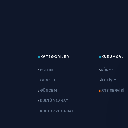
KATEGORILER
KURUMSAL
EĞITIM
KÜNYE
GÜNCEL
İLETIŞIM
GÜNDEM
RSS SERVISI
KÜLTÜR SANAT
KÜLTÜR VE SANAT