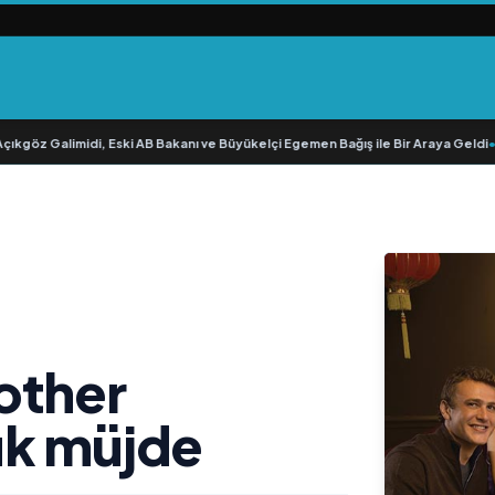
kgöz Galimidi, Eski AB Bakanı ve Büyükelçi Egemen Bağış ile Bir Araya Geldi
•
R
other
ük müjde