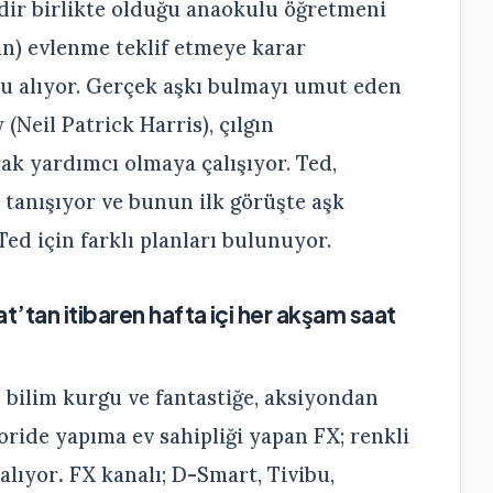
edir birlikte olduğu anaokulu öğretmeni
an) evlenme teklif etmeye karar
nu alıyor. Gerçek aşkı bulmayı umut eden
 (Neil Patrick Harris), çılgın
rak yardımcı olmaya çalışıyor. Ted,
 tanışıyor ve bunun ilk görüşte aşk
ed için farklı planları bulunuyor.
’tan itibaren hafta içi her akşam saat
ilim kurgu ve fantastiğe, aksiyondan
ride yapıma ev sahipliği yapan FX; renkli
ralıyor
.
FX kanalı; D-Smart, Tivibu,