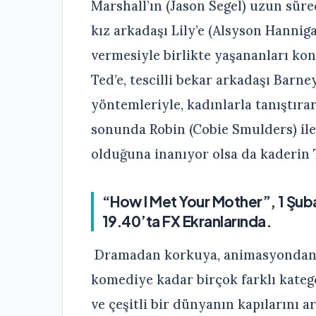
Marshall’ın (Jason Segel) uzun sür
kız arkadaşı Lily’e (Alsyson Hannig
vermesiyle birlikte yaşananları ko
Ted’e, tescilli bekar arkadaşı Barney
yöntemleriyle, kadınlarla tanıştıra
sonunda Robin (Cobie Smulders) ile
olduğuna inanıyor olsa da kaderin T
“How I Met Your Mother”, 1 Şubat
19.40’ta FX Ekranlarında.
Dramadan korkuya, animasyondan b
komediye kadar birçok farklı katego
ve çeşitli bir dünyanın kapılarını a