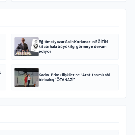
Eğitimci yazar Salih Korkmaz’ın EĞİTİM
kitabı hala büyük ilgi görmeye devam
ediyor
ü
Kadın-Erkek ilişkilerine “Araf’tan mizahi
bir bakış “ÖTANAZİ”