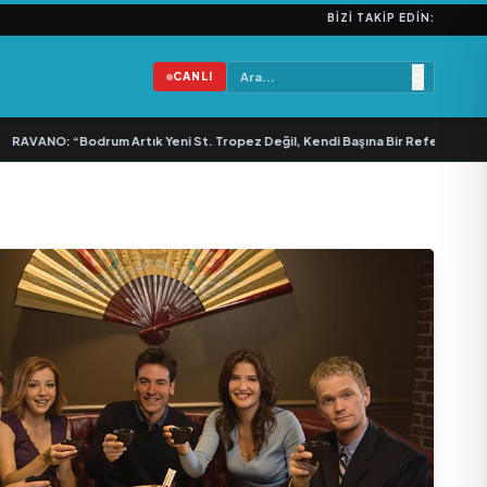
BIZI TAKIP EDIN:
CANLI
AVANO: “Bodrum Artık Yeni St. Tropez Değil, Kendi Başına Bir Referans”
•
Bul