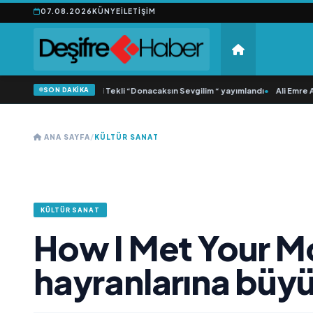
07.08.2026
KÜNYE
İLETIŞIM
SON DAKİKA
Yonca Samlı ‘dan İkinci Tekli “Donacaksın Sevgilim “ yayımlandı
•
Ali Emre Açı
ANA SAYFA
/
KÜLTÜR SANAT
KÜLTÜR SANAT
How I Met Your M
hayranlarına büy