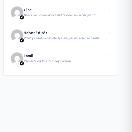
zline
Yonca Samlı ‘dan İkinci Tekli “Donacaksın Sevgilim “
yayımlandı
Haber Editör
2026’ya tarih verdi; Medya dünyasını sarsacak hamle!
kamil
Palmalife’da Yusuf Güney Sürprizi