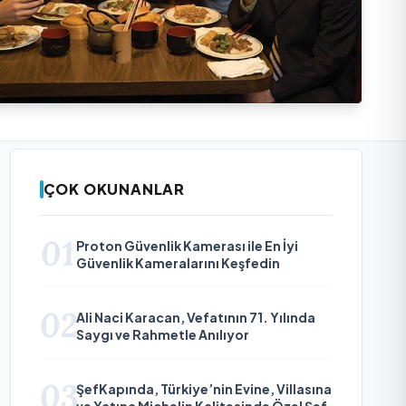
ÇOK OKUNANLAR
01
Proton Güvenlik Kamerası ile En İyi
Güvenlik Kameralarını Keşfedin
02
Ali Naci Karacan, Vefatının 71. Yılında
Saygı ve Rahmetle Anılıyor
03
ŞefKapında, Türkiye’nin Evine, Villasına
ve Yatına Michelin Kalitesinde Özel Şef