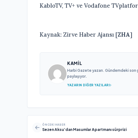
KabloTV, TV+ ve Vodafone TVplatfor
Kaynak: Zirve Haber Ajansı [
ZHA
]
KAMIL
Harbi Gazete yazarı. Gündemdeki son gel
paylaşıyor.
YAZARIN DIĞER YAZILARI
ÖNCEKI HABER
Sezen Aksu’dan Masumlar Apartmanı sürprizi