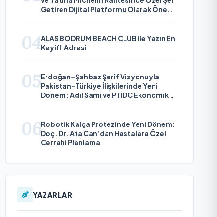
Getiren Dijital Platformu Olarak Öne
Çıkıyor
04
ALAS BODRUM BEACH CLUB ile Yazın En
Keyifli Adresi
05
Erdoğan–Şahbaz Şerif Vizyonuyla
Pakistan–Türkiye İlişkilerinde Yeni
Dönem: Adil Sami ve PTIDC Ekonomik
Diplomaside Öne Çıkıyor
06
Robotik Kalça Protezinde Yeni Dönem:
Doç. Dr. Ata Can’dan Hastalara Özel
Cerrahi Planlama
YAZARLAR