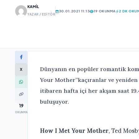
KAMIL
30.01.2021 11:13
19 OKUNMA
2 DK OKU
YAZAR / EDITÖR
Dünyanın en popüler romantik komed
X
Your Mother”kaçıranlar ve yeniden i
itibaren hafta içi her akşam saat 19.
buluşuyor.
19
OKUNMA
How I Met Your Mother
, Ted Mosb