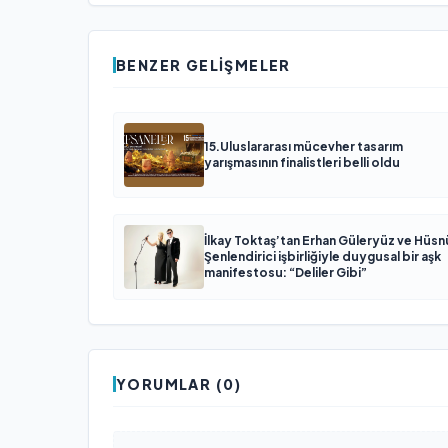
BENZER GELIŞMELER
15.Uluslararası mücevher tasarım
yarışmasının finalistleri belli oldu
İlkay Toktaş’tan Erhan Güleryüz ve Hüsn
Şenlendirici işbirliğiyle duygusal bir aşk
manifestosu: “Deliler Gibi”
YORUMLAR (0)