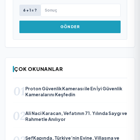
6 + 1 = ?
GÖNDER
ÇOK OKUNANLAR
01
Proton Güvenlik Kamerası ile En İyi Güvenlik
Kameralarını Keşfedin
02
Ali Naci Karacan, Vefatının 71. Yılında Saygı ve
Rahmetle Anılıyor
ŞefKapında, Türkiye’nin Evine, Villasına ve