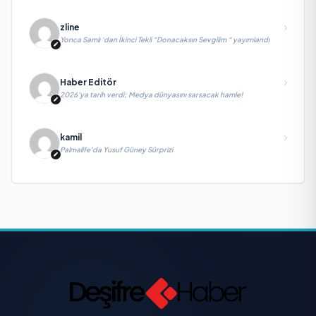
zline
Yonca Samlı ‘dan İkinci Tekli “Donacaksın Sevgilim “ yayımlandı
Haber Editör
2026’ya tarih verdi; Medya dünyasını sarsacak hamle!
kamil
Palmalife’da Yusuf Güney Sürprizi