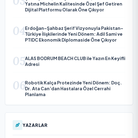
03
Yatına Michelin Kalitesinde Özel Şef Getiren
Dijital Platformu Olarak Öne Çıkıyor
04
Erdoğan–Şahbaz Şerif Vizyonuyla Pakistan–
Türkiye İlişkilerinde Yeni Dönem: Adil Sami ve
PTIDC Ekonomik Diplomaside Öne Çıkıyor
05
ALAS BODRUM BEACH CLUB ile Yazın En Keyifli
Adresi
06
Robotik Kalça Protezinde Yeni Dönem: Doç.
Dr. Ata Can’dan Hastalara Özel Cerrahi
Planlama
YAZARLAR