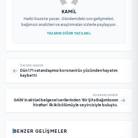
KAMIL
Harbi Gazete yazarı. Gündemdeki son gelişmeleri,
bağımsız analizleri ve araştırmaları sizlerle paylaşıyor.
YAZARIN DIĞER YAZILARI
ÖNCEKI HABER
Dün 171 vatandaşımız koronavirüs yüzünden hayatını
kaybetti
SONRAKI HABER
GAİN’in aktüel belgesel serilerinden ‘Bir Şifa Bağımlısının
İtirafları’ ilk iki bölümüyle seyircisiyle buluştu.
BENZER GELIŞMELER