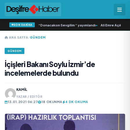
SON DAKİKA
mlı ‘dan İkinci Tekli “Donacaksın Sevgilim “ yayımlandı
•
Ali Emre Açıkgöz Gali
ANA SAYFA
/
GÜNDEM
GÜNDEM
İçişleri Bakanı Soylu İzmir’de
incelemelerde bulundu
KAMIL
YAZAR / EDITÖR
13.01.2021 06:27
18 OKUNMA
4 DK OKUMA