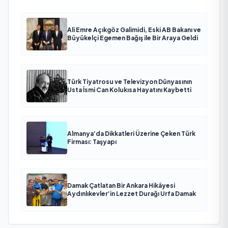
Ali Emre Açıkgöz Galimidi, Eski AB Bakanı ve
Büyükelçi Egemen Bağış ile Bir Araya Geldi
Türk Tiyatrosu ve Televizyon Dünyasının
Usta İsmi Can Kolukısa Hayatını Kaybetti
Almanya’da Dikkatleri Üzerine Çeken Türk
Firması: Taşyapı
Damak Çatlatan Bir Ankara Hikâyesi
Aydınlıkevler’in Lezzet Durağı Urfa Damak