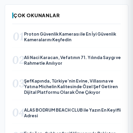
ÇOK OKUNANLAR
01
Proton Güvenlik Kamerası ile En İyi Güvenlik
Kameralarını Keşfedin
02
Ali Naci Karacan, Vefatının 71. Yılında Saygı ve
Rahmetle Anılıyor
03
ŞefKapında, Türkiye’nin Evine, Villasına ve
Yatına Michelin Kalitesinde Özel Şef Getiren
Dijital Platformu Olarak Öne Çıkıyor
04
ALAS BODRUM BEACH CLUB ile Yazın En Keyifli
Adresi