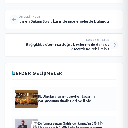
ÖNCEKI HABER
İçişleri Bakanı Soylu İzmir’de incelemelerde bulundu
SONRAKI HABER
Bağışıklık sisteminizi doğru beslenme ile daha da
kuvvetlendirebilirsiniz
BENZER GELIŞMELER
15.Uluslararası mücevher tasarım
yarışmasının finalistleri belli oldu
Eğitimci yazar Salih Korkmaz’ın EĞİTİM
kitabı hala büyük ilgi görmeye devam