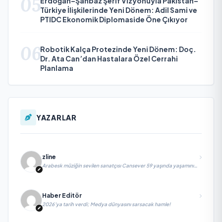
05
Erdoğan–Şahbaz Şerif Vizyonuyla Pakistan–
Türkiye İlişkilerinde Yeni Dönem: Adil Sami ve
PTIDC Ekonomik Diplomaside Öne Çıkıyor
06
Robotik Kalça Protezinde Yeni Dönem: Doç.
Dr. Ata Can’dan Hastalara Özel Cerrahi
Planlama
YAZARLAR
zline
Arabesk müziğin sevilen sanatçısı Cansever 59 yaşında yaşamını
yitirdi
Haber Editör
2026’ya tarih verdi; Medya dünyasını sarsacak hamle!