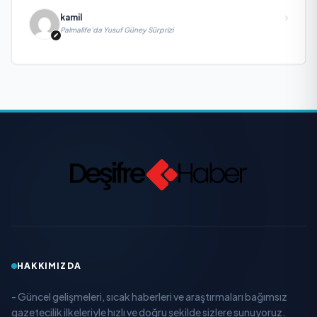
kamil
Palmalife’da Yusuf Güney Sürprizi
HAKKIMIZDA
- Güncel gelişmeleri, sıcak haberleri ve araştırmaları bağımsız
gazetecilik ilkeleriyle hızlı ve doğru şekilde sizlere sunuyoruz.