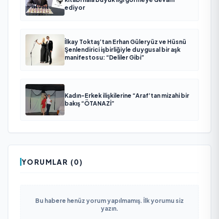
ediyor
İlkay Toktaş’tan Erhan Güleryüz ve Hüsnü
Şenlendirici işbirliğiyle duygusal bir aşk
manifestosu: “Deliler Gibi”
Kadın-Erkek ilişkilerine “Araf’tan mizahi bir
bakış “ÖTANAZİ”
YORUMLAR (0)
Bu habere henüz yorum yapılmamış. İlk yorumu siz
yazın.