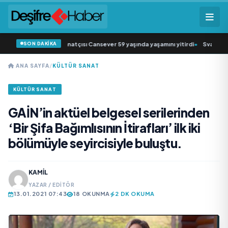
SON DAKİKA
k müziğin sevilen sanatçısı Cansever 59 yaşında yaşamını yitirdi
•
Svadba Zinc
ANA SAYFA
/
KÜLTÜR SANAT
KÜLTÜR SANAT
GAİN’in aktüel belgesel serilerinden
‘Bir Şifa Bağımlısının İtirafları’ ilk iki
bölümüyle seyircisiyle buluştu.
KAMIL
YAZAR / EDITÖR
13.01.2021 07:43
18 OKUNMA
2 DK OKUMA