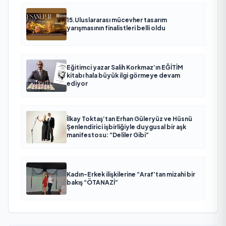
15.Uluslararası mücevher tasarım
yarışmasının finalistleri belli oldu
Eğitimci yazar Salih Korkmaz’ın EĞİTİM
kitabı hala büyük ilgi görmeye devam
ediyor
İlkay Toktaş’tan Erhan Güleryüz ve Hüsnü
Şenlendirici işbirliğiyle duygusal bir aşk
manifestosu: “Deliler Gibi”
Kadın-Erkek ilişkilerine “Araf’tan mizahi bir
bakış “ÖTANAZİ”