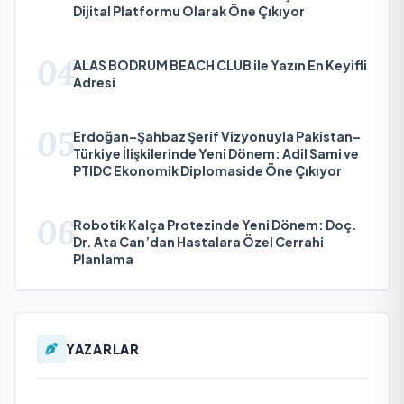
Dijital Platformu Olarak Öne Çıkıyor
04
ALAS BODRUM BEACH CLUB ile Yazın En Keyifli
Adresi
05
Erdoğan–Şahbaz Şerif Vizyonuyla Pakistan–
Türkiye İlişkilerinde Yeni Dönem: Adil Sami ve
PTIDC Ekonomik Diplomaside Öne Çıkıyor
06
Robotik Kalça Protezinde Yeni Dönem: Doç.
Dr. Ata Can’dan Hastalara Özel Cerrahi
Planlama
YAZARLAR