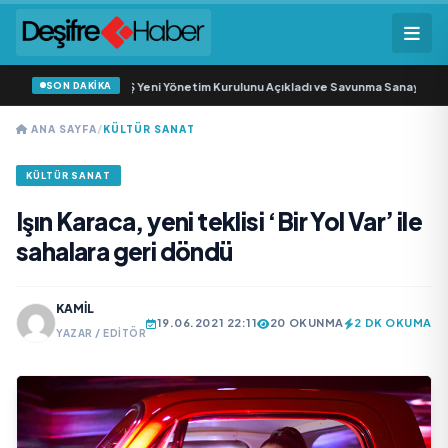
SON DAKİKA
z Savunma Sanayi AŞ Yeni Yönetim Kurulunu Açıkladı ve Savunma Sanayinde K
ANA SAYFA
/
KÜLTÜR SANAT
KÜLTÜR SANAT
Işın Karaca, yeni teklisi ‘Bir Yol Var’ ile
sahalara geri döndü
KAMIL
19.06.2021 22:11
20 OKUNMA
2 DK OKUMA
YAZAR / EDITÖR