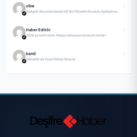
zline
Açıkgöz Savunma Sanayi AŞ Yeni Yönetim Kurulunu Açıkladı ve
Savunma Sanayinde Küresel Vizyon Vurgusu
Haber Editör
2026’ya tarih verdi; Medya dünyasını sarsacak hamle!
kamil
Palmalife’da Yusuf Güney Sürprizi