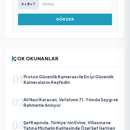
6 + 8 = ?
GÖNDER
ÇOK OKUNANLAR
01
Proton Güvenlik Kamerası ile En İyi Güvenlik
Kameralarını Keşfedin
02
Ali Naci Karacan, Vefatının 71. Yılında Saygı ve
Rahmetle Anılıyor
03
ŞefKapında, Türkiye’nin Evine, Villasına ve
Yatına Michelin Kalitesinde Özel Şef Getiren