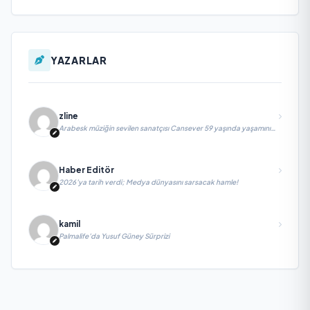
YAZARLAR
zline
Arabesk müziğin sevilen sanatçısı Cansever 59 yaşında yaşamını
yitirdi
Haber Editör
2026’ya tarih verdi; Medya dünyasını sarsacak hamle!
kamil
Palmalife’da Yusuf Güney Sürprizi