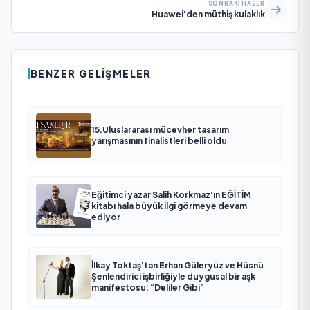
SONRAKI HABER
Huawei’den müthiş kulaklık
BENZER GELIŞMELER
15.Uluslararası mücevher tasarım
yarışmasının finalistleri belli oldu
Eğitimci yazar Salih Korkmaz’ın EĞİTİM
kitabı hala büyük ilgi görmeye devam
ediyor
İlkay Toktaş’tan Erhan Güleryüz ve Hüsnü
Şenlendirici işbirliğiyle duygusal bir aşk
manifestosu: “Deliler Gibi”