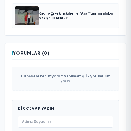
Kadın-Erkek ilişkilerine “Araf’tan mizahi bir
bakış “ÖTANAZİ”
YORUMLAR (0)
Bu habere henüz yorum yapılmamış. İlk yorumu siz
yazın.
BIR CEVAP YAZIN