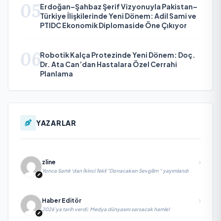
05
Erdoğan–Şahbaz Şerif Vizyonuyla Pakistan–
Türkiye İlişkilerinde Yeni Dönem: Adil Sami ve
PTIDC Ekonomik Diplomaside Öne Çıkıyor
06
Robotik Kalça Protezinde Yeni Dönem: Doç.
Dr. Ata Can’dan Hastalara Özel Cerrahi
Planlama
YAZARLAR
zline
Yonca Samlı ‘dan İkinci Tekli “Donacaksın Sevgilim “ yayımlandı
Haber Editör
2026’ya tarih verdi; Medya dünyasını sarsacak hamle!