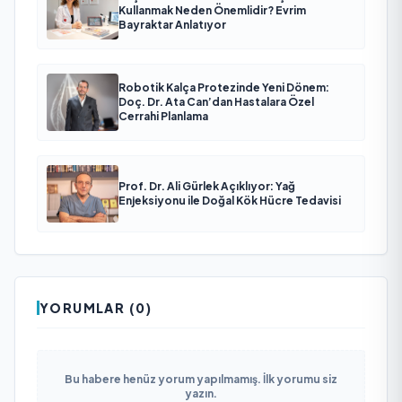
Kullanmak Neden Önemlidir? Evrim
Bayraktar Anlatıyor
Robotik Kalça Protezinde Yeni Dönem:
Doç. Dr. Ata Can’dan Hastalara Özel
Cerrahi Planlama
Prof. Dr. Ali Gürlek Açıklıyor: Yağ
Enjeksiyonu ile Doğal Kök Hücre Tedavisi
YORUMLAR (0)
Bu habere henüz yorum yapılmamış. İlk yorumu siz
yazın.