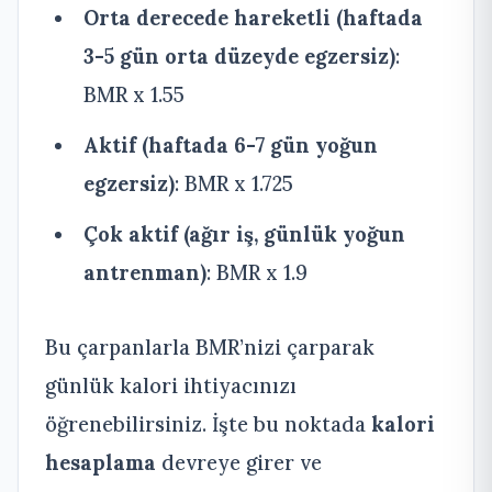
Orta derecede hareketli (haftada
3-5 gün orta düzeyde egzersiz)
:
BMR x 1.55
Aktif (haftada 6-7 gün yoğun
egzersiz)
: BMR x 1.725
Çok aktif (ağır iş, günlük yoğun
antrenman)
: BMR x 1.9
Bu çarpanlarla BMR’nizi çarparak
günlük kalori ihtiyacınızı
öğrenebilirsiniz. İşte bu noktada
kalori
hesaplama
devreye girer ve