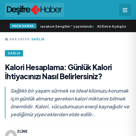
SON DAKİKA
n İkinci Tekli “Donacaksın Sevgilim “ yayımlandı
•
Ali Emre Açıkgöz Galimidi, E
ANA SAYFA
/
SAĞLIK
SAĞLIK
Kalori Hesaplama: Günlük Kalori
İhtiyacınızı Nasıl Belirlersiniz?
Sağlıklı bir yaşam sürmek ve ideal kilonuzu korumak
için günlük almanız gereken kalori miktarını bilmek
önemlidir. Kalori, vücudumuzun enerji kaynağıdır ve
yediğimiz yiyeceklerden elde edilir..
ZLINE