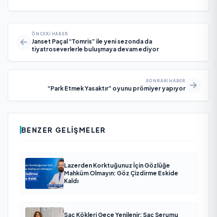
ÖNCEKI HABER
Janset Paçal “Tomris” ile yeni sezonda da
tiyatroseverlerle buluşmaya devam ediyor
SONRAKI HABER
“Park Etmek Yasaktır” oyunu prömiyer yapıyor
BENZER GELIŞMELER
Lazerden Korktuğunuz İçin Gözlüğe
Mahkûm Olmayın: Göz Çizdirme Eskide
Kaldı
Saç Kökleri Gece Yenilenir: Saç Serumu