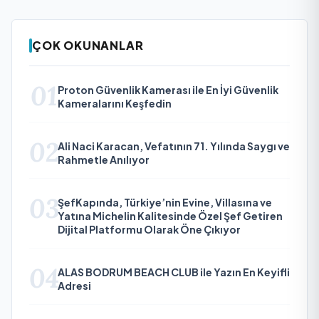
ÇOK OKUNANLAR
01
Proton Güvenlik Kamerası ile En İyi Güvenlik
Kameralarını Keşfedin
02
Ali Naci Karacan, Vefatının 71. Yılında Saygı ve
Rahmetle Anılıyor
03
ŞefKapında, Türkiye’nin Evine, Villasına ve
Yatına Michelin Kalitesinde Özel Şef Getiren
Dijital Platformu Olarak Öne Çıkıyor
04
ALAS BODRUM BEACH CLUB ile Yazın En Keyifli
Adresi