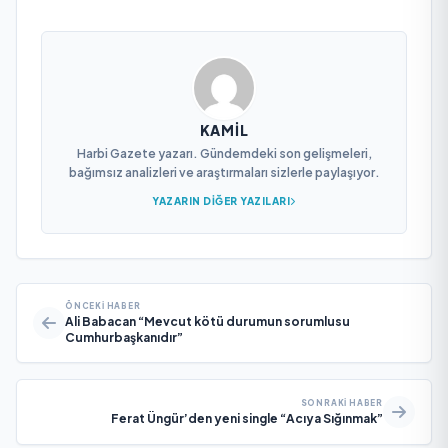
KAMIL
Harbi Gazete yazarı. Gündemdeki son gelişmeleri,
bağımsız analizleri ve araştırmaları sizlerle paylaşıyor.
YAZARIN DIĞER YAZILARI
ÖNCEKI HABER
Ali Babacan “Mevcut kötü durumun sorumlusu
Cumhurbaşkanıdır”
SONRAKI HABER
Ferat Üngür’den yeni single “Acıya Sığınmak”