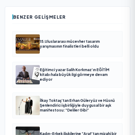
BENZER GELIŞMELER
15.Uluslararası mücevher tasarım
yarışmasının finalistleri belli oldu
Eğitimci yazar Salih Korkmaz’ın EĞİTİM
kitabı hala büyük ilgi görmeye devam
ediyor
İlkay Toktaş’tan Erhan Güleryüz ve Hüsnü
Şenlendirici işbirliğiyle duygusal bir aşk
manifestosu: “Deliler Gibi”
Kadın-Erkek ilişkilerine “Araf’tan mizahi bir