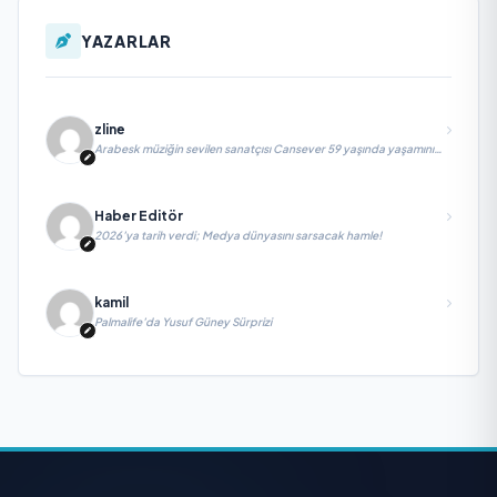
YAZARLAR
zline
Arabesk müziğin sevilen sanatçısı Cansever 59 yaşında yaşamını
yitirdi
Haber Editör
2026’ya tarih verdi; Medya dünyasını sarsacak hamle!
kamil
Palmalife’da Yusuf Güney Sürprizi