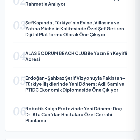
02
Rahmetle Anılıyor
03
ŞefKapında, Türkiye’nin Evine, Villasına ve
Yatına Michelin Kalitesinde Özel Şef Getiren
Dijital Platformu Olarak Öne Çıkıyor
04
ALAS BODRUM BEACH CLUB ile Yazın En Keyifli
Adresi
05
Erdoğan–Şahbaz Şerif Vizyonuyla Pakistan–
Türkiye İlişkilerinde Yeni Dönem: Adil Sami ve
PTIDC Ekonomik Diplomaside Öne Çıkıyor
06
Robotik Kalça Protezinde Yeni Dönem: Doç.
Dr. Ata Can’dan Hastalara Özel Cerrahi
Planlama