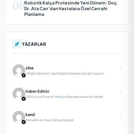
06
Robotik Kalça Protezinde Yeni Dönem: Doç.
Dr. Ata Can’dan Hastalara Özel Cerrahi
Planlama
YAZARLAR
zline
“Düğün Şarkıcısı” seyircisiyle buluşmak için gün sayıyor
Haber Editör
2026’ya tarih verdi; Medya dünyasını sarsacak hamle!
kamil
Palmalife’da Yusuf Güney Sürprizi