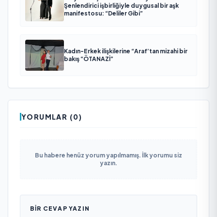
Şenlendirici işbirliğiyle duygusal bir aşk
manifestosu: “Deliler Gibi”
Kadın-Erkek ilişkilerine “Araf’tan mizahi bir
bakış “ÖTANAZİ”
YORUMLAR (0)
Bu habere henüz yorum yapılmamış. İlk yorumu siz
yazın.
BIR CEVAP YAZIN