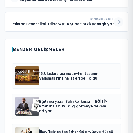
SONRAKI HABER
Yılın beklenen filmi “DilberAy” 4 Şubat’ta vizyona giriyor
BENZER GELIŞMELER
15.Uluslararası mücevher tasarım
yarışmasının finalistleri belli oldu
Eğitimci yazar Salih Korkmaz’ın EĞİTİM
kitabı hala büyük ilgi görmeye devam
ediyor
İlkay Toktaş’tan Erhan Güleryüz ve Hüsnü