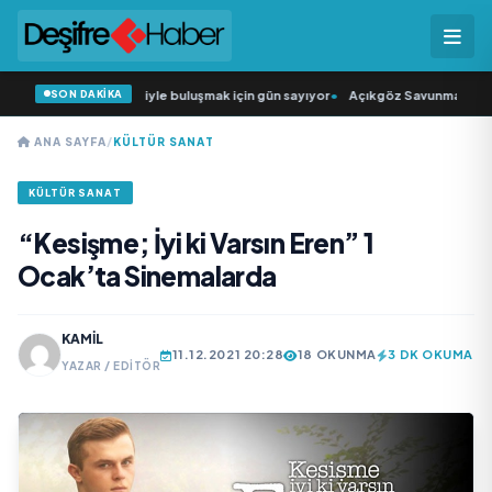
SON DAKİKA
n Şarkıcısı” seyircisiyle buluşmak için gün sayıyor
•
Açıkgöz Savunma Sanayi A
ANA SAYFA
/
KÜLTÜR SANAT
KÜLTÜR SANAT
“Kesişme; İyi ki Varsın Eren” 1
Ocak’ta Sinemalarda
KAMIL
11.12.2021 20:28
18 OKUNMA
3 DK OKUMA
YAZAR / EDITÖR