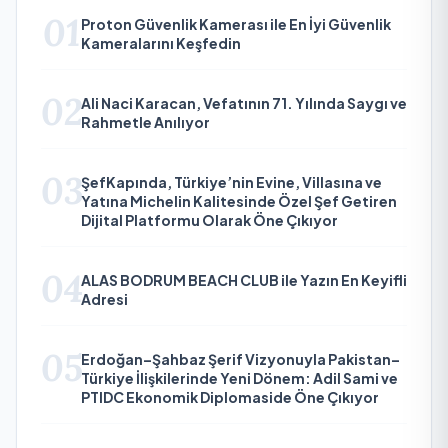
01
Proton Güvenlik Kamerası ile En İyi Güvenlik
Kameralarını Keşfedin
02
Ali Naci Karacan, Vefatının 71. Yılında Saygı ve
Rahmetle Anılıyor
03
ŞefKapında, Türkiye’nin Evine, Villasına ve
Yatına Michelin Kalitesinde Özel Şef Getiren
Dijital Platformu Olarak Öne Çıkıyor
04
ALAS BODRUM BEACH CLUB ile Yazın En Keyifli
Adresi
05
Erdoğan–Şahbaz Şerif Vizyonuyla Pakistan–
Türkiye İlişkilerinde Yeni Dönem: Adil Sami ve
PTIDC Ekonomik Diplomaside Öne Çıkıyor