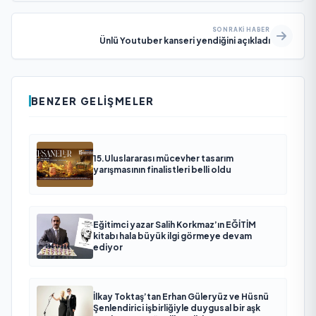
SONRAKI HABER
Ünlü Youtuber kanseri yendiğini açıkladı
BENZER GELIŞMELER
15.Uluslararası mücevher tasarım
yarışmasının finalistleri belli oldu
Eğitimci yazar Salih Korkmaz’ın EĞİTİM
kitabı hala büyük ilgi görmeye devam
ediyor
İlkay Toktaş’tan Erhan Güleryüz ve Hüsnü
Şenlendirici işbirliğiyle duygusal bir aşk