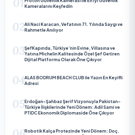
01
Proton Güvenlik Kamerası ile En İyi Güvenlik
Kameralarını Keşfedin
02
Ali Naci Karacan, Vefatının 71. Yılında Saygı ve
Rahmetle Anılıyor
03
ŞefKapında, Türkiye’nin Evine, Villasına ve
Yatına Michelin Kalitesinde Özel Şef Getiren
Dijital Platformu Olarak Öne Çıkıyor
04
ALAS BODRUM BEACH CLUB ile Yazın En Keyifli
Adresi
05
Erdoğan–Şahbaz Şerif Vizyonuyla Pakistan–
Türkiye İlişkilerinde Yeni Dönem: Adil Sami ve
PTIDC Ekonomik Diplomaside Öne Çıkıyor
06
Robotik Kalça Protezinde Yeni Dönem: Doç.