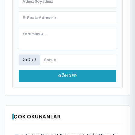
9 + 7 = ?
GÖNDER
ÇOK OKUNANLAR