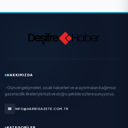
HAKKIMIZDA
- Güncel gelişmeleri, sıcak haberleri ve araştırmaları bağımsız
gazetecilik ilkeleriyle hızlı ve doğru şekilde sizlere sunuyoruz.
INFO@HARBIGAZETE.COM.TR
KATEGORILER