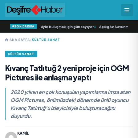
SON DAKİKA
ün Şarkıcısı” seyircisiyle buluşmak için gün sayıyor
•
Açıkgöz Savunma Sanayi
ANA SAYFA
/
KÜLTÜR SANAT
KÜLTÜR SANAT
Kıvanç Tatlıtuğ 2 yeni proje için OGM
Pictures ile anlaşma yaptı
2020 yılının en çok konuşulan yapımlarına imza atan
OGM Pictures, önümüzdeki dönemde ünlü oyuncu
Kıvanç Tatlıtuğ’u izleyicisiyle buluşturacağını
duyurdu.
KAMIL