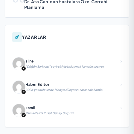
Dr. Ata Can’dan Hastalara Özel Cerrahi
Planlama
YAZARLAR
zline
“Düğün Şarkıcısı” seyircisiyle buluşmak için gün sayıyor
Haber Editör
2026’ya tarih verdi; Medya dünyasını sarsacak hamle!
kamil
Palmalife’da Yusuf Güney Sürprizi