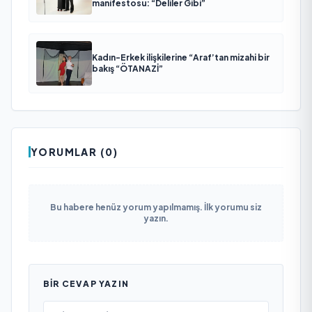
manifestosu: “Deliler Gibi”
Kadın-Erkek ilişkilerine “Araf’tan mizahi bir
bakış “ÖTANAZİ”
YORUMLAR (0)
Bu habere henüz yorum yapılmamış. İlk yorumu siz
yazın.
BIR CEVAP YAZIN