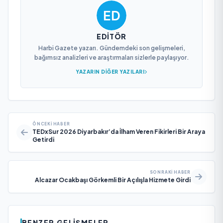
EDITÖR
Harbi Gazete yazarı. Gündemdeki son gelişmeleri,
bağımsız analizleri ve araştırmaları sizlerle paylaşıyor.
YAZARIN DIĞER YAZILARI
ÖNCEKI HABER
TEDxSur 2026 Diyarbakır’da İlham Veren Fikirleri Bir Araya
Getirdi
SONRAKI HABER
Alcazar Ocakbaşı Görkemli Bir Açılışla Hizmete Girdi
BENZER GELIŞMELER