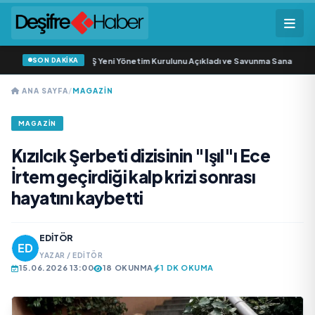
SON DAKİKA
öz Savunma Sanayi AŞ Yeni Yönetim Kurulunu Açıkladı ve Savunma Sanayinde 
ANA SAYFA
/
MAGAZIN
MAGAZIN
Kızılcık Şerbeti dizisinin "Işıl"ı Ece
İrtem geçirdiği kalp krizi sonrası
hayatını kaybetti
EDITÖR
YAZAR / EDITÖR
15.06.2026 13:00
18 OKUNMA
1 DK OKUMA