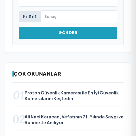
9 + 3 = ?
GÖNDER
ÇOK OKUNANLAR
01
Proton Güvenlik Kamerası ile En İyi Güvenlik
Kameralarını Keşfedin
02
Ali Naci Karacan, Vefatının 71. Yılında Saygı ve
Rahmetle Anılıyor