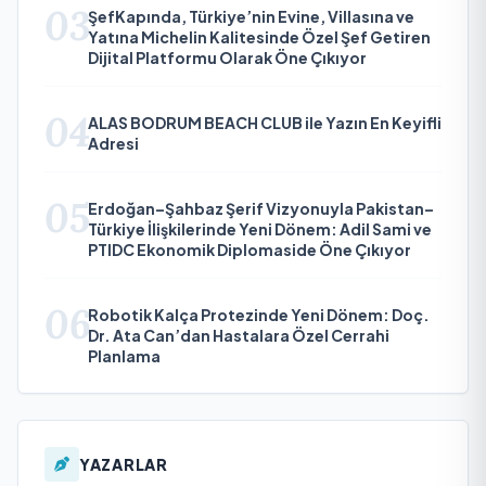
03
ŞefKapında, Türkiye’nin Evine, Villasına ve
Yatına Michelin Kalitesinde Özel Şef Getiren
Dijital Platformu Olarak Öne Çıkıyor
04
ALAS BODRUM BEACH CLUB ile Yazın En Keyifli
Adresi
05
Erdoğan–Şahbaz Şerif Vizyonuyla Pakistan–
Türkiye İlişkilerinde Yeni Dönem: Adil Sami ve
PTIDC Ekonomik Diplomaside Öne Çıkıyor
06
Robotik Kalça Protezinde Yeni Dönem: Doç.
Dr. Ata Can’dan Hastalara Özel Cerrahi
Planlama
YAZARLAR