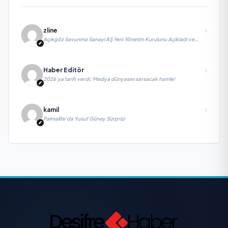
zline
Açıkgöz Savunma Sanayi AŞ Yeni Yönetim Kurulunu Açıkladı ve
Savunma Sanayinde Küresel Vizyon Vurgusu
Haber Editör
2026’ya tarih verdi; Medya dünyasını sarsacak hamle!
kamil
Palmalife’da Yusuf Güney Sürprizi