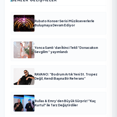
Rubato Konser Serisi Müzikseverlerle
Buluşmaya Devam Ediyor
Yonca Samlı ‘dan İkinci Tekli “Donacaksın
Sevgilim “ yayımlandı
RAVANO: “Bodrum Artık Yeni St. Tropez
Değil, Kendi Başına Bir Referans”
Bullas & Emry'den Büyük Sürpriz! "Kaç
Kurtul" ile Tarz Değiştirdiler