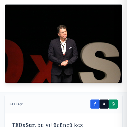
X
PAYLAŞ:
TEDxSur
, bu yıl üçüncü kez