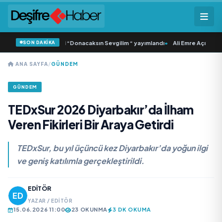
SON DAKİKA
amlı ‘dan İkinci Tekli “Donacaksın Sevgilim “ yayımlandı
•
Ali Emre Açıkgöz Gal
ANA SAYFA
/
GÜNDEM
GÜNDEM
TEDxSur 2026 Diyarbakır’da İlham
Veren Fikirleri Bir Araya Getirdi
TEDxSur, bu yıl üçüncü kez Diyarbakır’da yoğun ilgi
ve geniş katılımla gerçekleştirildi.
EDITÖR
YAZAR / EDITÖR
15.06.2026 11:00
23 OKUNMA
3 DK OKUMA