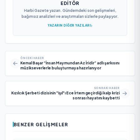
EDITÖR
Harbi Gazete yazarı. Gündemdeki son gelişmeleri,
bağımsız analizleri ve araştırmaları sizlerle paylaşıyor.
YAZARIN DIĞER YAZILARI
ÖNCEKI HABER
Kemal Başar “İnsan Maymundan Az İridir” adlı şarkısını
müzikseverlerle buluşturmaya hazırlanıyor
SONRAKI HABER
Kızılcık Şerbeti dizisinin "Işıl"ı Ece İrtem geçirdiği kalp krizi
sonrası hayatını kaybetti
BENZER GELIŞMELER