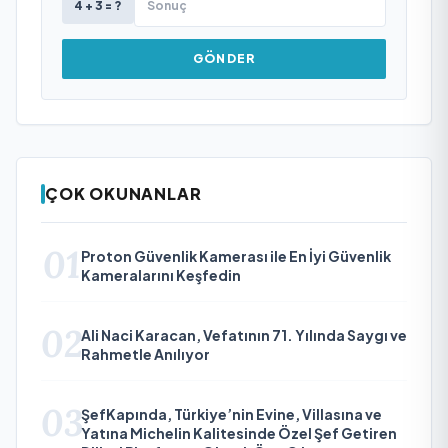
4 + 3 = ?
GÖNDER
ÇOK OKUNANLAR
01
Proton Güvenlik Kamerası ile En İyi Güvenlik
Kameralarını Keşfedin
02
Ali Naci Karacan, Vefatının 71. Yılında Saygı ve
Rahmetle Anılıyor
03
ŞefKapında, Türkiye’nin Evine, Villasına ve
Yatına Michelin Kalitesinde Özel Şef Getiren