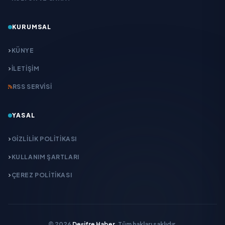
KURUMSAL
KÜNYE
İLETIŞIM
RSS SERVISI
YASAL
GIZLILIK POLITIKASI
KULLANIM ŞARTLARI
ÇEREZ POLITIKASI
© 2026
Deşifre Haber
. Tüm hakları saklıdır.