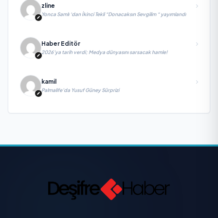
zline
Yonca Samlı ‘dan İkinci Tekli “Donacaksın Sevgilim “ yayımlandı
Haber Editör
2026’ya tarih verdi; Medya dünyasını sarsacak hamle!
kamil
Palmalife’da Yusuf Güney Sürprizi