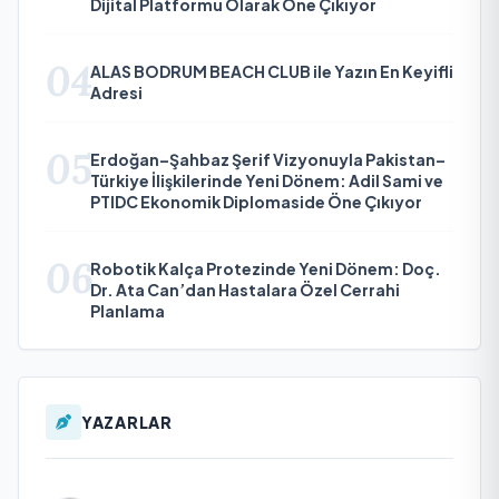
Dijital Platformu Olarak Öne Çıkıyor
04
ALAS BODRUM BEACH CLUB ile Yazın En Keyifli
Adresi
05
Erdoğan–Şahbaz Şerif Vizyonuyla Pakistan–
Türkiye İlişkilerinde Yeni Dönem: Adil Sami ve
PTIDC Ekonomik Diplomaside Öne Çıkıyor
06
Robotik Kalça Protezinde Yeni Dönem: Doç.
Dr. Ata Can’dan Hastalara Özel Cerrahi
Planlama
YAZARLAR