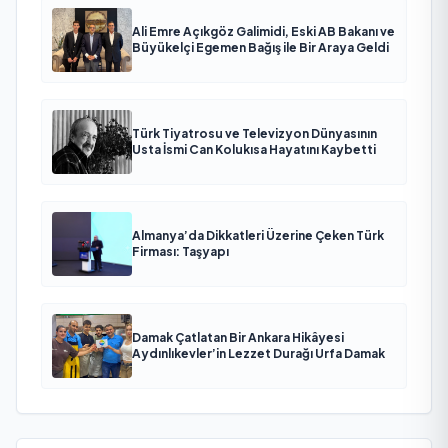
Ali Emre Açıkgöz Galimidi, Eski AB Bakanı ve
Büyükelçi Egemen Bağış ile Bir Araya Geldi
Türk Tiyatrosu ve Televizyon Dünyasının
Usta İsmi Can Kolukısa Hayatını Kaybetti
Almanya’da Dikkatleri Üzerine Çeken Türk
Firması: Taşyapı
Damak Çatlatan Bir Ankara Hikâyesi
Aydınlıkevler’in Lezzet Durağı Urfa Damak