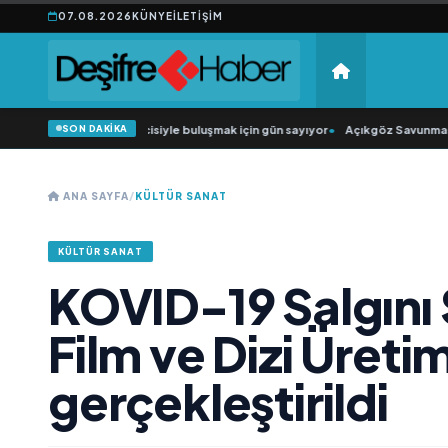
07.08.2026
KÜNYE
İLETIŞIM
SON DAKİKA
üğün Şarkıcısı” seyircisiyle buluşmak için gün sayıyor
•
Açıkgöz Savunma Sanay
ANA SAYFA
/
KÜLTÜR SANAT
KÜLTÜR SANAT
KOVID-19 Salgını
Film ve Dizi Üretim
gerçekleştirildi