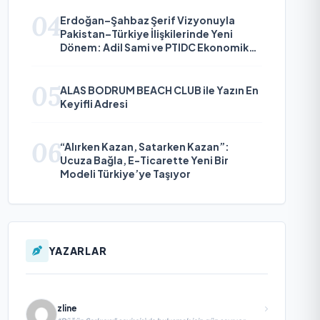
04
Erdoğan–Şahbaz Şerif Vizyonuyla
Pakistan–Türkiye İlişkilerinde Yeni
Dönem: Adil Sami ve PTIDC Ekonomik
Diplomaside Öne Çıkıyor
05
ALAS BODRUM BEACH CLUB ile Yazın En
Keyifli Adresi
06
“Alırken Kazan, Satarken Kazan”:
Ucuza Bağla, E-Ticarette Yeni Bir
Modeli Türkiye’ye Taşıyor
YAZARLAR
zline