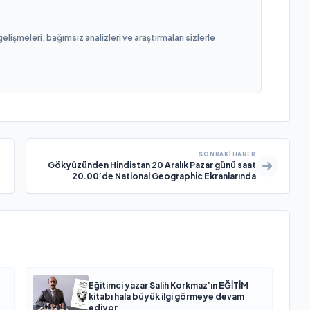
işmeleri, bağımsız analizleri ve araştırmaları sizlerle
SONRAKI HABER
Gökyüzünden Hindistan 20 Aralık Pazar günü saat
20.00’de National Geographic Ekranlarında
Eğitimci yazar Salih Korkmaz’ın EĞİTİM
kitabı hala büyük ilgi görmeye devam
ediyor