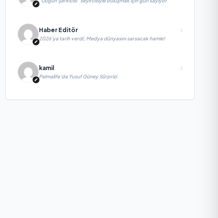
“Düğün Şarkıcısı” seyircisiyle buluşmak için gün sayıyor
Haber Editör
2026’ya tarih verdi; Medya dünyasını sarsacak hamle!
kamil
Palmalife’da Yusuf Güney Sürprizi