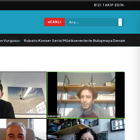
BIZI TAKIP EDIN:
CANLI
urgusu
•
Rubato Konser Serisi Müzikseverlerle Buluşmaya Devam Ediyor
•
Yo