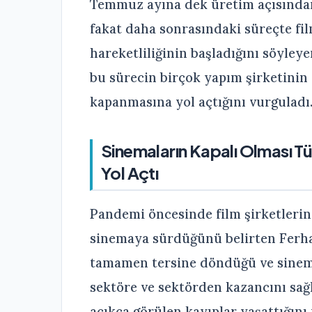
Temmuz ayına dek üretim açısından
fakat daha sonrasındaki süreçte fi
hareketliliğinin başladığını söyley
bu sürecin birçok yapım şirketinin
kapanmasına yol açtığını vurguladı
Sinemaların Kapalı Olması T
Yol Açtı
Pandemi öncesinde film şirketlerini
sinemaya sürdüğünü belirten Ferhat
tamamen tersine döndüğü ve sinema
sektöre ve sektörden kazancını sağl
açıkça görülen kayıplar yaşattığını i