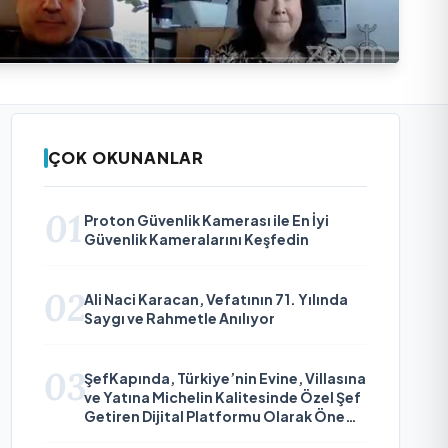
ÇOK OKUNANLAR
01
Proton Güvenlik Kamerası ile En İyi
Güvenlik Kameralarını Keşfedin
02
Ali Naci Karacan, Vefatının 71. Yılında
Saygı ve Rahmetle Anılıyor
03
ŞefKapında, Türkiye’nin Evine, Villasına
ve Yatına Michelin Kalitesinde Özel Şef
Getiren Dijital Platformu Olarak Öne
Çıkıyor