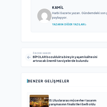
KAMIL
Harbi Gazete yazarı. Gündemdeki son gel
paylaşıyor.
YAZARIN DIĞER YAZILARI
ÖNCEKI HABER
BİPOLAR bozuklukta bireyin yaşam kalitesini
artıracak önemli tavsiyelerde bulundu
BENZER GELIŞMELER
15.Uluslararası mücevher tasarım
yarışmasının finalistleri belli oldu