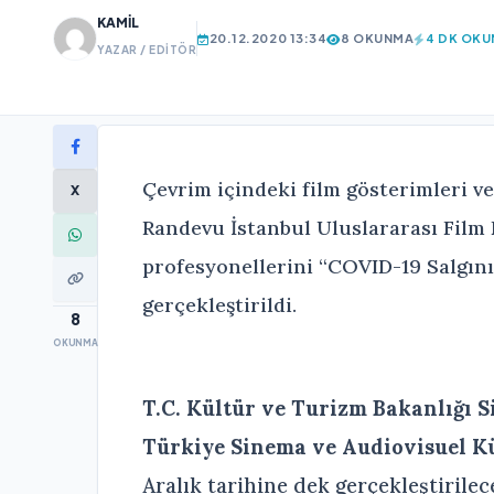
KAMIL
20.12.2020 13:34
8 OKUNMA
4 DK OK
YAZAR / EDITÖR
Çevrim içindeki film gösterimleri ve 
X
Randevu İstanbul Uluslararası Film F
profesyonellerini “COVID-19 Salgını
gerçekleştirildi.
8
OKUNMA
T.C. Kültür ve Turizm Bakanlığı
S
Türkiye Sinema ve Audiovisuel K
Aralık tarihine dek gerçekleştirile