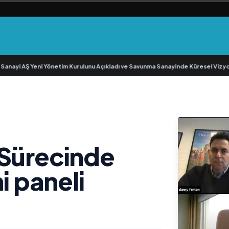
i AŞ Yeni Yönetim Kurulunu Açıkladı ve Savunma Sanayinde Küresel Vizyon V
 Sürecinde
i paneli