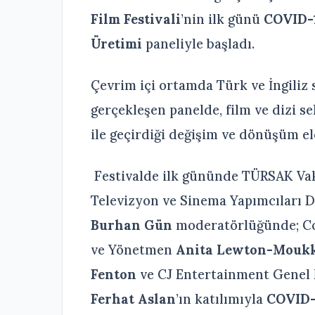
Film
Festivali
’nin ilk günü
COVID-1
Üretimi
paneliyle başladı.
Çevrim içi ortamda Türk ve İngiliz 
gerçekleşen panelde, film ve dizi s
ile geçirdiği değişim ve dönüşüm ele
Festivalde ilk gününde TÜRSAK Va
Televizyon ve Sinema Yapımcıları D
Burhan Gün
moderatörlüğünde; Co
ve Yönetmen
Anita Lewton-Mouk
Fenton
ve CJ Entertainment Genel 
Ferhat Aslan
’ın katılımıyla
COVID-1