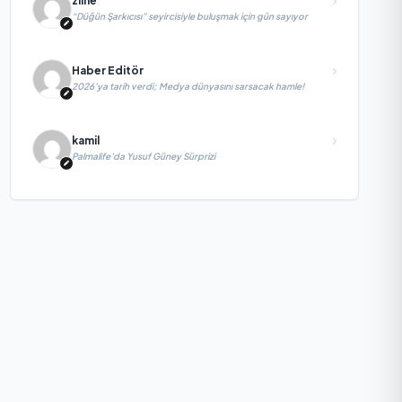
zline
“Düğün Şarkıcısı” seyircisiyle buluşmak için gün sayıyor
Haber Editör
2026’ya tarih verdi; Medya dünyasını sarsacak hamle!
kamil
Palmalife’da Yusuf Güney Sürprizi