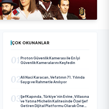
ÇOK OKUNANLAR
01
Proton Güvenlik Kamerası ile En İyi
Güvenlik Kameralarını Keşfedin
02
Ali Naci Karacan, Vefatının 71. Yılında
Saygı ve Rahmetle Anılıyor
03
ŞefKapında, Türkiye’nin Evine, Villasına
ve Yatına Michelin Kalitesinde Özel Şef
Getiren Dijital Platformu Olarak Öne