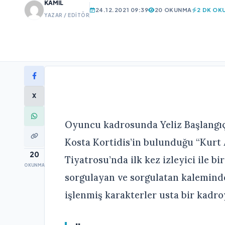
KAMIL
24.12.2021 09:39
20 OKUNMA
2 DK OK
YAZAR / EDITÖR
X
Oyuncu kadrosunda Yeliz Başlangıç
Kosta Kortidis’in bulunduğu “Kurt 
20
Tiyatrosu’nda ilk kez izleyici ile bi
OKUNMA
sorgulayan ve sorgulatan kalemin
işlenmiş karakterler usta bir kadro