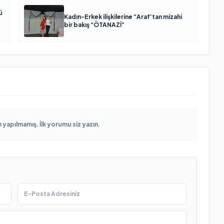
ü
Kadın-Erkek ilişkilerine “Araf’tan mizahi
bir bakış “ÖTANAZİ”
yapılmamış. İlk yorumu siz yazın.