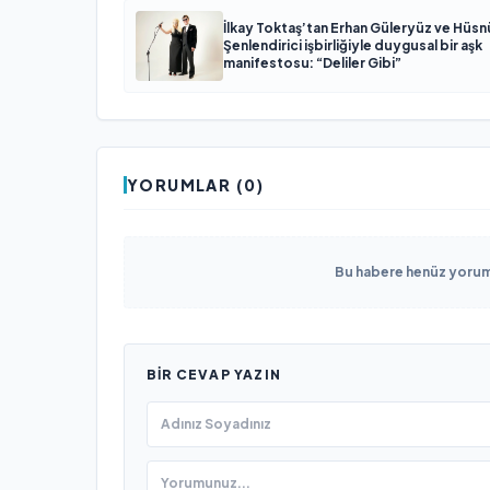
İlkay Toktaş’tan Erhan Güleryüz ve Hüsn
Şenlendirici işbirliğiyle duygusal bir aşk
manifestosu: “Deliler Gibi”
YORUMLAR (0)
Bu habere henüz yorum 
BIR CEVAP YAZIN