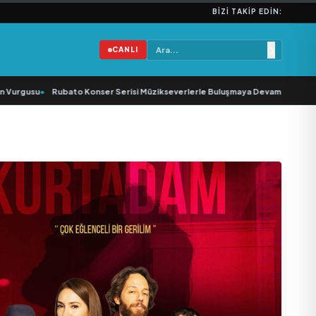
BIZI TAKIP EDIN:
CANLI
urgusu
•
Rubato Konser Serisi Müzikseverlerle Buluşmaya Devam Ediyor
•
Yo