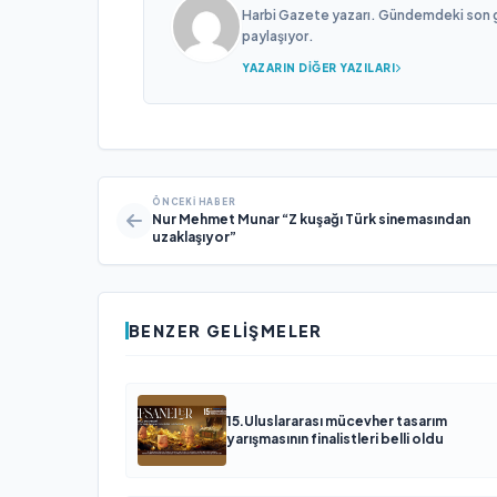
Harbi Gazete yazarı. Gündemdeki son gel
paylaşıyor.
YAZARIN DIĞER YAZILARI
ÖNCEKI HABER
Nur Mehmet Munar “Z kuşağı Türk sinemasından
uzaklaşıyor”
BENZER GELIŞMELER
15.Uluslararası mücevher tasarım
yarışmasının finalistleri belli oldu