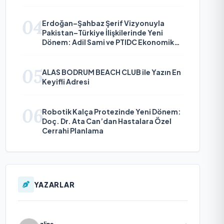
Çıkıyor
04
Erdoğan–Şahbaz Şerif Vizyonuyla
Pakistan–Türkiye İlişkilerinde Yeni
Dönem: Adil Sami ve PTIDC Ekonomik
Diplomaside Öne Çıkıyor
05
ALAS BODRUM BEACH CLUB ile Yazın En
Keyifli Adresi
06
Robotik Kalça Protezinde Yeni Dönem:
Doç. Dr. Ata Can’dan Hastalara Özel
Cerrahi Planlama
YAZARLAR