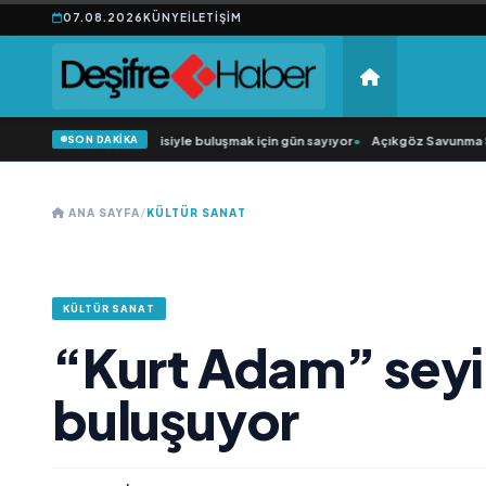
07.08.2026
KÜNYE
İLETIŞIM
SON DAKİKA
üğün Şarkıcısı” seyircisiyle buluşmak için gün sayıyor
•
Açıkgöz Savunma Sana
ANA SAYFA
/
KÜLTÜR SANAT
KÜLTÜR SANAT
“Kurt Adam” seyir
buluşuyor