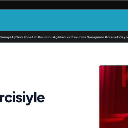
yi AŞ Yeni Yönetim Kurulunu Açıkladı ve Savunma Sanayinde Küresel Vizyon V
cisiyle