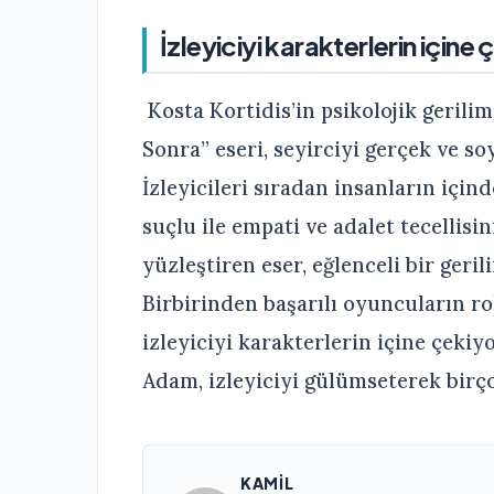
İzleyiciyi karakterlerin içine 
Kosta Kortidis’in psikolojik geri
Sonra” eseri, seyirciyi gerçek ve s
İzleyicileri sıradan insanların içind
suçlu ile empati ve adalet tecellisi
yüzleştiren eser, eğlenceli bir geri
Birbirinden başarılı oyuncuların rol
izleyiciyi karakterlerin içine çekiy
Adam, izleyiciyi gülümseterek birço
KAMIL