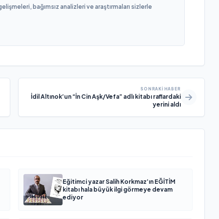
işmeleri, bağımsız analizleri ve araştırmaları sizlerle
SONRAKI HABER
İdil Altınok’un “İn Cin Aşk/Vefa” adlı kitabı raflardaki
yerini aldı
Eğitimci yazar Salih Korkmaz’ın EĞİTİM
kitabı hala büyük ilgi görmeye devam
ediyor