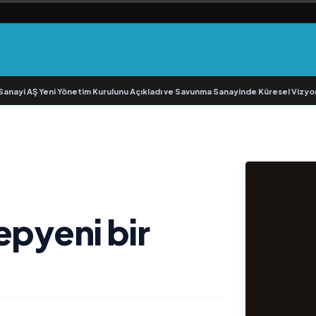
yi AŞ Yeni Yönetim Kurulunu Açıkladı ve Savunma Sanayinde Küresel Vizyon 
epyeni bir