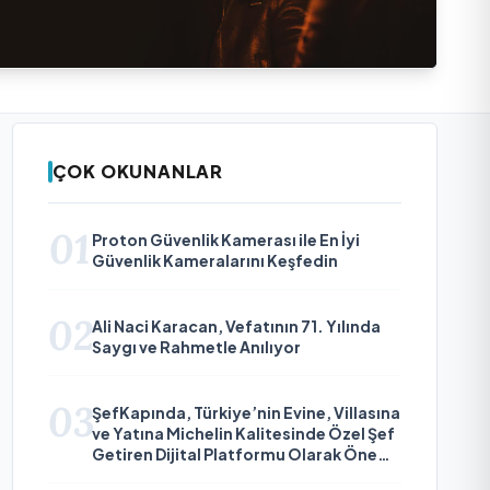
ÇOK OKUNANLAR
01
Proton Güvenlik Kamerası ile En İyi
Güvenlik Kameralarını Keşfedin
02
Ali Naci Karacan, Vefatının 71. Yılında
Saygı ve Rahmetle Anılıyor
03
ŞefKapında, Türkiye’nin Evine, Villasına
ve Yatına Michelin Kalitesinde Özel Şef
Getiren Dijital Platformu Olarak Öne
Çıkıyor