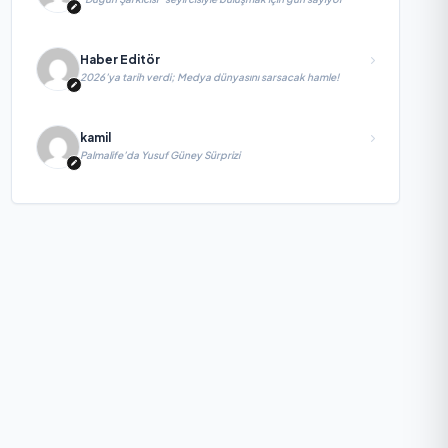
Haber Editör
2026’ya tarih verdi; Medya dünyasını sarsacak hamle!
kamil
Palmalife’da Yusuf Güney Sürprizi