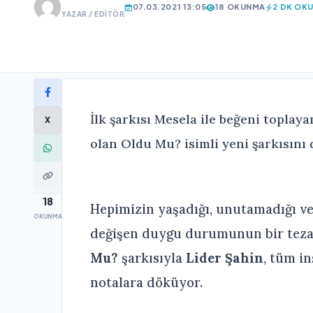
07.03.2021 13:05
18 OKUNMA
2 DK OK
YAZAR / EDITÖR
İlk şarkısı Mesela ile beğeni toplaya
X
olan Oldu Mu? isimli yeni şarkısını 
18
Hepimizin yaşadığı, unutamadığı ve
OKUNMA
değişen duygu durumunun bir teza
Mu?
şarkısıyla
Lider Şahin
, tüm in
notalara döküyor.