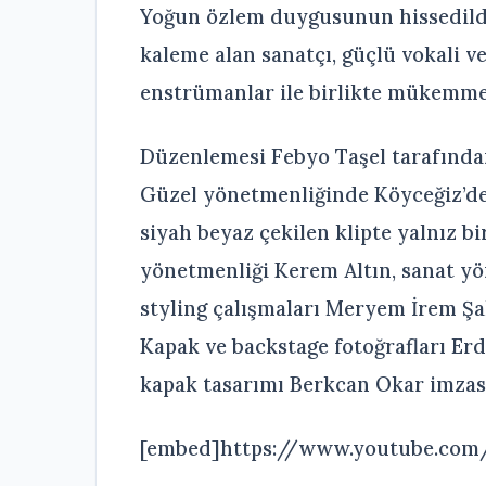
Yoğun özlem duygusunun hissedildi
kaleme alan sanatçı, güçlü vokali v
enstrümanlar ile birlikte mükemmel
Düzenlemesi Febyo Taşel tarafından
Güzel yönetmenliğinde Köyceğiz’d
siyah beyaz çekilen klipte yalnız b
yönetmenliği Kerem Altın, sanat yö
styling çalışmaları Meryem İrem Şa
Kapak ve backstage fotoğrafları Er
kapak tasarımı Berkcan Okar imzası
[embed]https://www.youtube.com