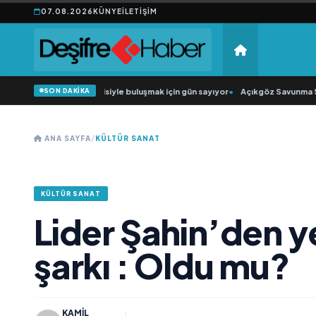
07.08.2026
KÜNYE
İLETIŞIM
SON DAKİKA
Düğün Şarkıcısı” seyircisiyle buluşmak için gün sayıyor
•
Açıkgöz Savunma Sana
ANA SAYFA
/
KÜLTÜR SANAT
KÜLTÜR SANAT
Lider Şahin’den y
şarkı : Oldu mu?
KAMIL