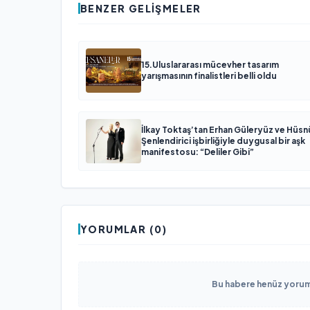
BENZER GELIŞMELER
15.Uluslararası mücevher tasarım
yarışmasının finalistleri belli oldu
İlkay Toktaş’tan Erhan Güleryüz ve Hüsn
Şenlendirici işbirliğiyle duygusal bir aşk
manifestosu: “Deliler Gibi”
YORUMLAR (0)
Bu habere henüz yorum 