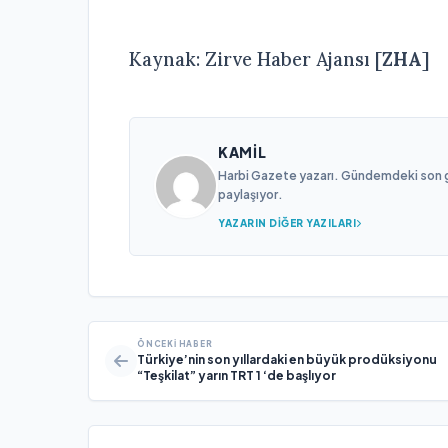
Kaynak: Zirve Haber Ajansı [
ZHA
]
KAMIL
Harbi Gazete yazarı. Gündemdeki son gel
paylaşıyor.
YAZARIN DIĞER YAZILARI
ÖNCEKI HABER
Türkiye’nin son yıllardaki en büyük prodüksiyonu
“Teşkilat” yarın TRT 1 ‘de başlıyor