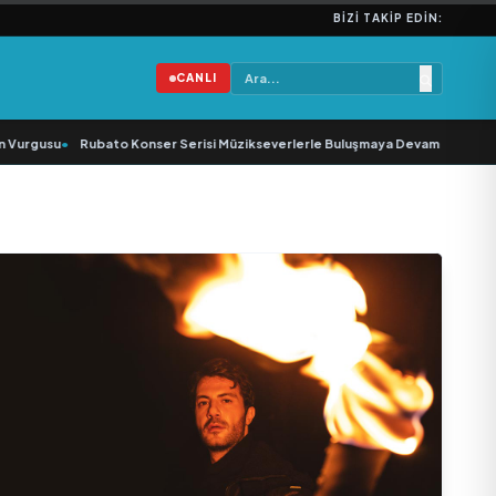
BIZI TAKIP EDIN:
CANLI
Vurgusu
•
Rubato Konser Serisi Müzikseverlerle Buluşmaya Devam Ediyor
•
Y