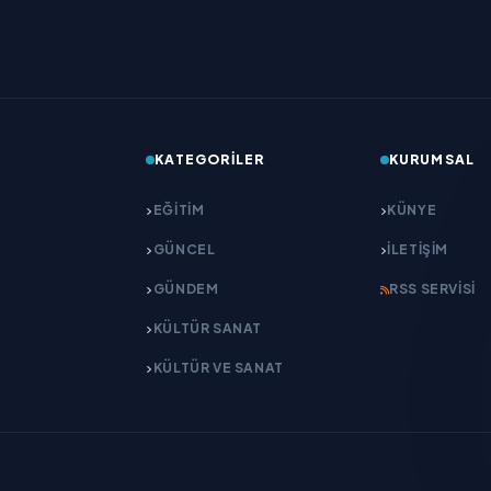
KATEGORILER
KURUMSAL
EĞITIM
KÜNYE
GÜNCEL
İLETIŞIM
GÜNDEM
RSS SERVISI
KÜLTÜR SANAT
KÜLTÜR VE SANAT