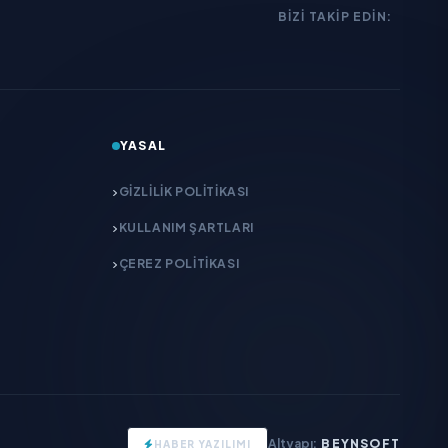
BIZI TAKIP EDIN:
YASAL
GIZLILIK POLITIKASI
KULLANIM ŞARTLARI
ÇEREZ POLITIKASI
Altyapı:
BEYNSOFT
HABER YAZILIMI