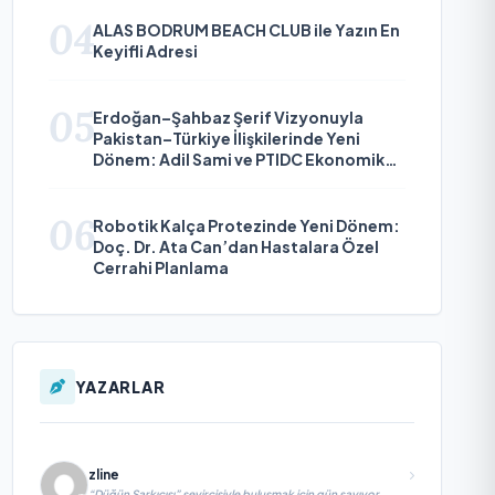
04
ALAS BODRUM BEACH CLUB ile Yazın En
Keyifli Adresi
05
Erdoğan–Şahbaz Şerif Vizyonuyla
Pakistan–Türkiye İlişkilerinde Yeni
Dönem: Adil Sami ve PTIDC Ekonomik
Diplomaside Öne Çıkıyor
06
Robotik Kalça Protezinde Yeni Dönem:
Doç. Dr. Ata Can’dan Hastalara Özel
Cerrahi Planlama
YAZARLAR
zline
“Düğün Şarkıcısı” seyircisiyle buluşmak için gün sayıyor