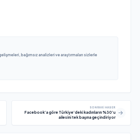
işmeleri, bağımsız analizleri ve araştırmaları sizlerle
SONRAKI HABER
Facebook’a göre Türkiye’deki kadınların %30’u
ailesini tek başına geçindiriyor