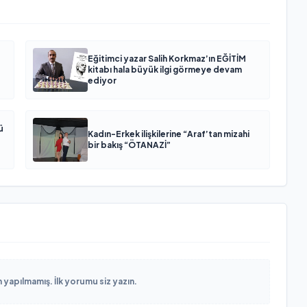
Eğitimci yazar Salih Korkmaz’ın EĞİTİM
kitabı hala büyük ilgi görmeye devam
ediyor
ü
Kadın-Erkek ilişkilerine “Araf’tan mizahi
bir bakış “ÖTANAZİ”
yapılmamış. İlk yorumu siz yazın.