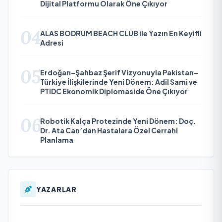
Dijital Platformu Olarak Öne Çıkıyor
04
ALAS BODRUM BEACH CLUB ile Yazın En Keyifli
Adresi
05
Erdoğan–Şahbaz Şerif Vizyonuyla Pakistan–
Türkiye İlişkilerinde Yeni Dönem: Adil Sami ve
PTIDC Ekonomik Diplomaside Öne Çıkıyor
06
Robotik Kalça Protezinde Yeni Dönem: Doç.
Dr. Ata Can’dan Hastalara Özel Cerrahi
Planlama
YAZARLAR