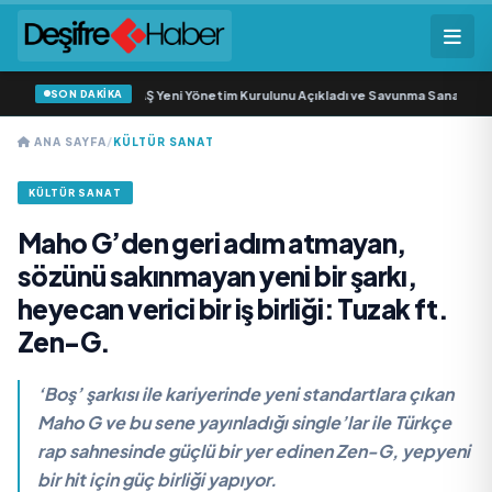
SON DAKİKA
öz Savunma Sanayi AŞ Yeni Yönetim Kurulunu Açıkladı ve Savunma Sanayinde 
ANA SAYFA
/
KÜLTÜR SANAT
KÜLTÜR SANAT
Maho G’den geri adım atmayan,
sözünü sakınmayan yeni bir şarkı,
heyecan verici bir iş birliği: Tuzak ft.
Zen-G.
‘Boş’ şarkısı ile kariyerinde yeni standartlara çıkan
Maho G ve bu sene yayınladığı single’lar ile Türkçe
rap sahnesinde güçlü bir yer edinen Zen-G, yepyeni
bir hit için güç birliği yapıyor.