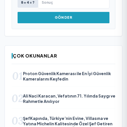
8 + 4 = ?
GÖNDER
ÇOK OKUNANLAR
01
Proton Güvenlik Kamerası ile En İyi Güvenlik
Kameralarını Keşfedin
02
Ali Naci Karacan, Vefatının 71. Yılında Saygı ve
Rahmetle Anılıyor
03
ŞefKapında, Türkiye’nin Evine, Villasına ve
Yatına Michelin Kalitesinde Özel Şef Getiren