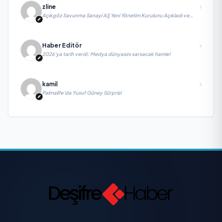
zline
Açıkgöz Savunma Sanayi AŞ Yeni Yönetim Kurulunu Açıkladı ve
Savunma Sanayinde Küresel Vizyon Vurgusu
Haber Editör
2026’ya tarih verdi; Medya dünyasını sarsacak hamle!
kamil
Palmalife’da Yusuf Güney Sürprizi