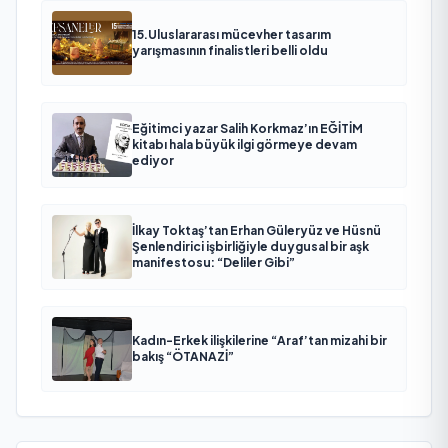
15.Uluslararası mücevher tasarım
yarışmasının finalistleri belli oldu
Eğitimci yazar Salih Korkmaz’ın EĞİTİM
kitabı hala büyük ilgi görmeye devam
ediyor
İlkay Toktaş’tan Erhan Güleryüz ve Hüsnü
Şenlendirici işbirliğiyle duygusal bir aşk
manifestosu: “Deliler Gibi”
Kadın-Erkek ilişkilerine “Araf’tan mizahi bir
bakış “ÖTANAZİ”