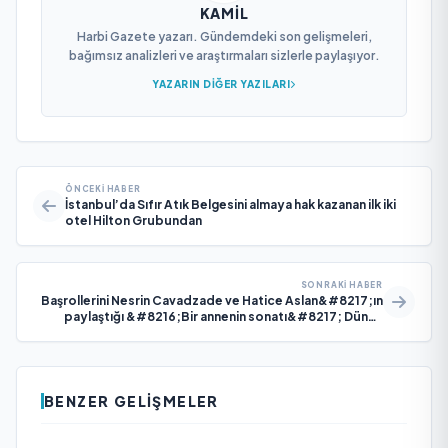
KAMIL
Harbi Gazete yazarı. Gündemdeki son gelişmeleri,
bağımsız analizleri ve araştırmaları sizlerle paylaşıyor.
YAZARIN DIĞER YAZILARI
ÖNCEKI HABER
İstanbul’da Sıfır Atık Belgesini almaya hak kazanan ilk iki
otel Hilton Grubundan
SONRAKI HABER
Başrollerini Nesrin Cavadzade ve Hatice Aslan&#8217;ın
paylaştığı &#8216;Bir annenin sonatı&#8217; Dünya
prömiyerini Altın Portakal&#8217;da gerçekleştirdi
BENZER GELIŞMELER