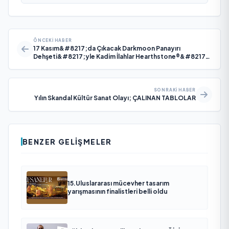
ÖNCEKI HABER
17 Kasım&#8217;da Çıkacak Darkmoon Panayırı
Dehşeti&#8217;yle Kadim İlahlar Hearthstone®&#8217;a
Dönüyor
SONRAKI HABER
Yılın Skandal Kültür Sanat Olayı; ÇALINAN TABLOLAR
BENZER GELIŞMELER
15.Uluslararası mücevher tasarım
yarışmasının finalistleri belli oldu