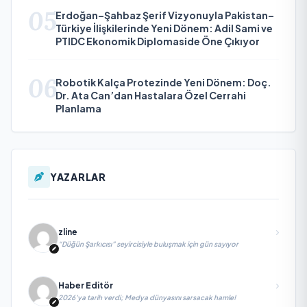
05
Erdoğan–Şahbaz Şerif Vizyonuyla Pakistan–
Türkiye İlişkilerinde Yeni Dönem: Adil Sami ve
PTIDC Ekonomik Diplomaside Öne Çıkıyor
06
Robotik Kalça Protezinde Yeni Dönem: Doç.
Dr. Ata Can’dan Hastalara Özel Cerrahi
Planlama
YAZARLAR
zline
“Düğün Şarkıcısı” seyircisiyle buluşmak için gün sayıyor
Haber Editör
2026’ya tarih verdi; Medya dünyasını sarsacak hamle!