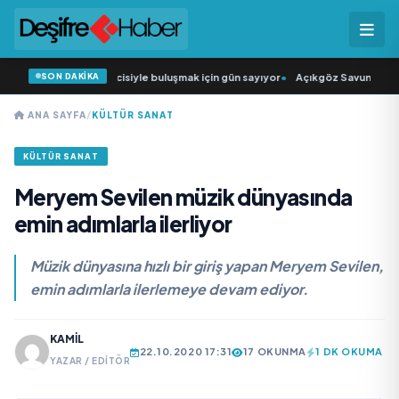
SON DAKİKA
üğün Şarkıcısı” seyircisiyle buluşmak için gün sayıyor
•
Açıkgöz Savunma Sana
ANA SAYFA
/
KÜLTÜR SANAT
KÜLTÜR SANAT
Meryem Sevilen müzik dünyasında
emin adımlarla ilerliyor
Müzik dünyasına hızlı bir giriş yapan Meryem Sevilen,
emin adımlarla ilerlemeye devam ediyor.
KAMIL
22.10.2020 17:31
17 OKUNMA
1 DK OKUMA
YAZAR / EDITÖR