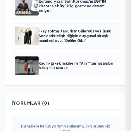
Eğitimci yazar Salih Korkmaz’ın EĞİTİM
kitabı hala büyük ilgi görmeye devam
ediyor
İlkay Toktaş’tan Erhan Güleryüz ve Hüsnü
Şenlendirici işbirliğiyle duygusal bir aşk
manifestosu: “Deliler Gibi”
Kadın-Erkek ilişkilerine “Araf’tan mizahi bir
bakış “ÖTANAZİ”
YORUMLAR (0)
Bu habere henüz yorum yapılmamış. İlk yorumu siz
yazın.