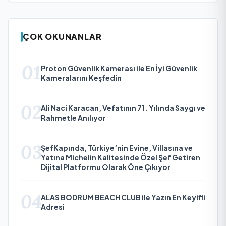
ÇOK OKUNANLAR
01
Proton Güvenlik Kamerası ile En İyi Güvenlik
Kameralarını Keşfedin
02
Ali Naci Karacan, Vefatının 71. Yılında Saygı ve
Rahmetle Anılıyor
03
ŞefKapında, Türkiye’nin Evine, Villasına ve
Yatına Michelin Kalitesinde Özel Şef Getiren
Dijital Platformu Olarak Öne Çıkıyor
04
ALAS BODRUM BEACH CLUB ile Yazın En Keyifli
Adresi