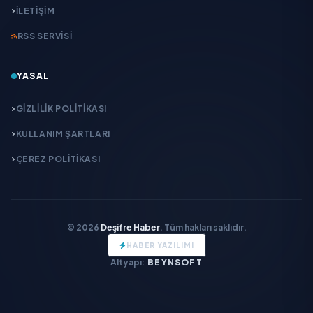
İLETIŞIM
RSS SERVISI
YASAL
GIZLILIK POLITIKASI
KULLANIM ŞARTLARI
ÇEREZ POLITIKASI
© 2026
Deşifre Haber
. Tüm hakları saklıdır.
HABER YAZILIMI
Altyapı:
BEYNSOFT