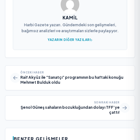
KAMIL
Harbi Gazete yazarı. Gündemdeki son gelişmeleri,
bağımsız analizleri ve araştırmaları sizlerle paylaşıyor.
YAZARIN DIĞER YAZILARI
ÖNCEKI HABER
Raif Akyüz ile “Sanatçı” programının bu haftaki konuğu
Mehmet Bulduk oldu
SONRAKI HABER
Şenol Güneş sahaların bozukluğundan dolayı TFF’ye
çattı!
BENZER GELIŞMELER