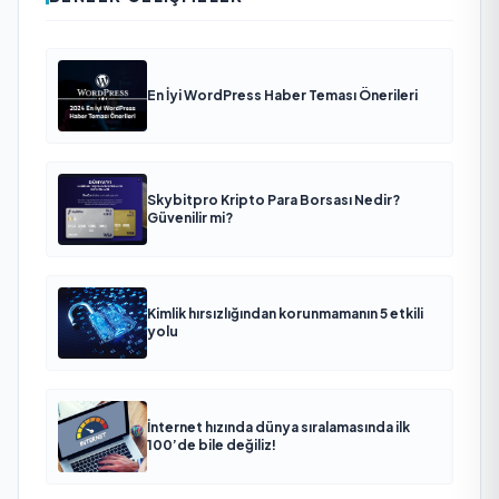
En İyi WordPress Haber Teması Önerileri
Skybitpro Kripto Para Borsası Nedir?
Güvenilir mi?
Kimlik hırsızlığından korunmamanın 5 etkili
yolu
İnternet hızında dünya sıralamasında ilk
100’de bile değiliz!