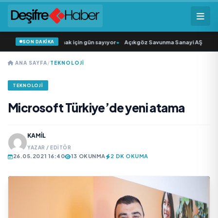
SON DAKİKA
ı” seyircisiyle buluşmak için gün sayıyor
•
Açıkgöz Savunma Sanayi AŞ Yeni Yö
ANA SAYFA
/
TEKNOLOJI
TEKNOLOJI
Microsoft Türkiye’de yeni atama
KAMIL
YAZAR / EDITÖR
26.05.2021 16:40
13 OKUNMA
2 DK OKUMA