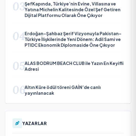
03
ŞefKapında, Türkiye’nin Evine, Villasına ve
Yatına Michelin Kalitesinde Özel Şef Getiren
Dijital Platformu Olarak Öne Çıkıyor
04
Erdoğan–Şahbaz Şerif Vizyonuyla Pakistan–
Türkiye İlişkilerinde Yeni Dönem: Adil Sami ve
PTIDC Ekonomik Diplomaside Öne Çıkıyor
05
ALAS BODRUM BEACH CLUB ile Yazın En Keyifli
Adresi
06
Altın Küre ödül töreni GAİN’de canlı
yayınlanacak
YAZARLAR