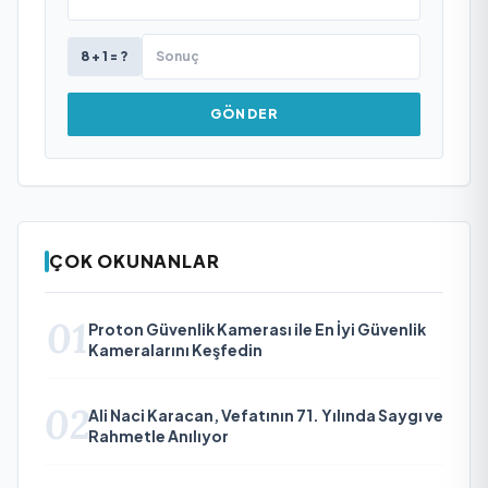
8 + 1 = ?
GÖNDER
ÇOK OKUNANLAR
01
Proton Güvenlik Kamerası ile En İyi Güvenlik
Kameralarını Keşfedin
02
Ali Naci Karacan, Vefatının 71. Yılında Saygı ve
Rahmetle Anılıyor