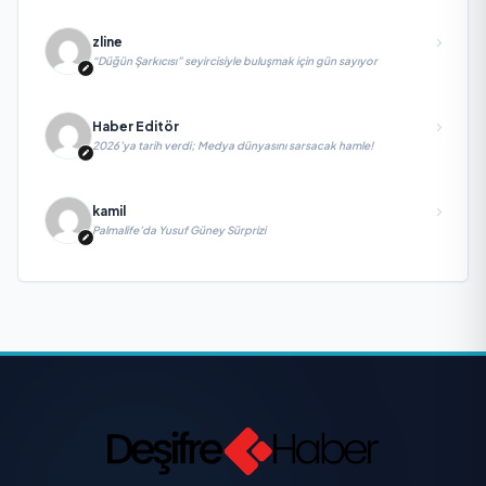
zline
“Düğün Şarkıcısı” seyircisiyle buluşmak için gün sayıyor
Haber Editör
2026’ya tarih verdi; Medya dünyasını sarsacak hamle!
kamil
Palmalife’da Yusuf Güney Sürprizi