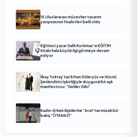
15.Uluslararası mücevher tasarım
yarışmasının finalistleri belli oldu
Eğitimci yazar Salih Korkmaz’ın EĞİTİM
kitabı hala büyük ilgi görmeye devam
ediyor
İlkay Toktaş’tan Erhan Güleryüz ve Hüsnü
Şenlendirici işbirliğiyle duygusal bir aşk
manifestosu: “Deliler Gibi”
Kadın-Erkek ilişkilerine “Araf’tan mizahi bir
bakış “ÖTANAZİ”