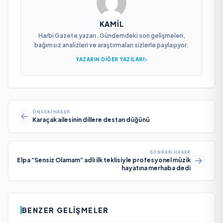
KAMIL
Harbi Gazete yazarı. Gündemdeki son gelişmeleri,
bağımsız analizleri ve araştırmaları sizlerle paylaşıyor.
YAZARIN DIĞER YAZILARI
ÖNCEKI HABER
Karaçak ailesinin dillere destan düğünü
SONRAKI HABER
Elpa “Sensiz Olamam” adlı ilk teklisiyle profesyonel müzik
hayatına merhaba dedi
BENZER GELIŞMELER