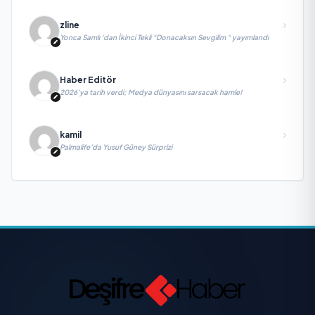
zline
Yonca Samlı ‘dan İkinci Tekli “Donacaksın Sevgilim “ yayımlandı
Haber Editör
2026’ya tarih verdi; Medya dünyasını sarsacak hamle!
kamil
Palmalife’da Yusuf Güney Sürprizi