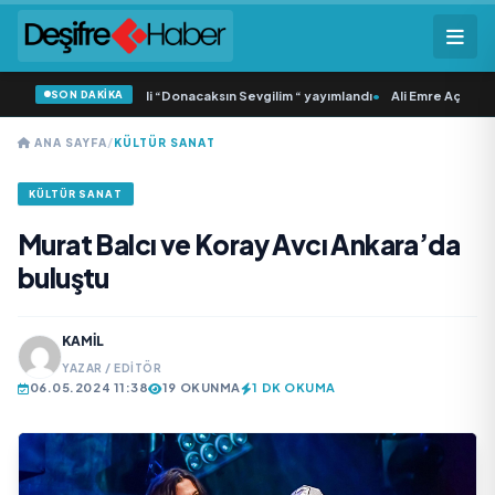
SON DAKİKA
 Samlı ‘dan İkinci Tekli “Donacaksın Sevgilim “ yayımlandı
•
Ali Emre Açıkgöz G
ANA SAYFA
/
KÜLTÜR SANAT
KÜLTÜR SANAT
Murat Balcı ve Koray Avcı Ankara’da
buluştu
KAMIL
YAZAR / EDITÖR
06.05.2024 11:38
19 OKUNMA
1 DK OKUMA