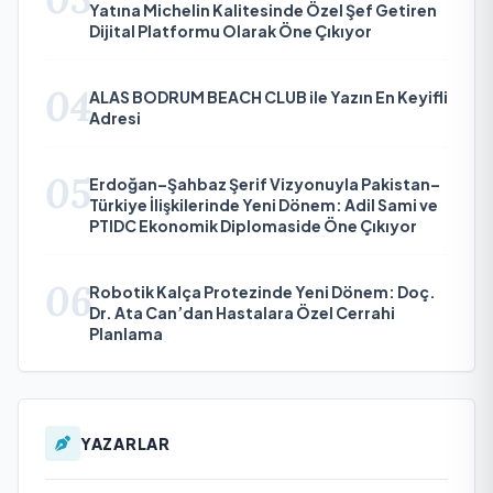
Yatına Michelin Kalitesinde Özel Şef Getiren
Dijital Platformu Olarak Öne Çıkıyor
04
ALAS BODRUM BEACH CLUB ile Yazın En Keyifli
Adresi
05
Erdoğan–Şahbaz Şerif Vizyonuyla Pakistan–
Türkiye İlişkilerinde Yeni Dönem: Adil Sami ve
PTIDC Ekonomik Diplomaside Öne Çıkıyor
06
Robotik Kalça Protezinde Yeni Dönem: Doç.
Dr. Ata Can’dan Hastalara Özel Cerrahi
Planlama
YAZARLAR