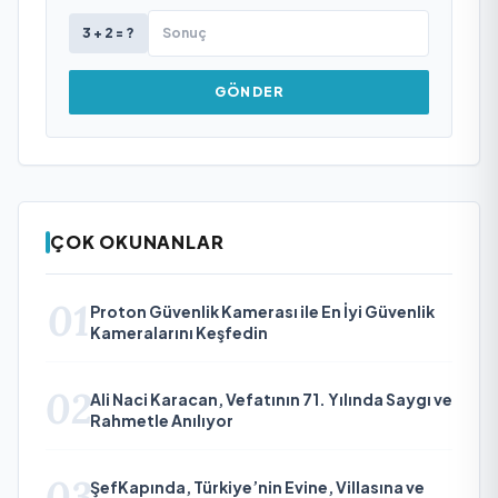
3 + 2 = ?
GÖNDER
ÇOK OKUNANLAR
01
Proton Güvenlik Kamerası ile En İyi Güvenlik
Kameralarını Keşfedin
02
Ali Naci Karacan, Vefatının 71. Yılında Saygı ve
Rahmetle Anılıyor
03
ŞefKapında, Türkiye’nin Evine, Villasına ve