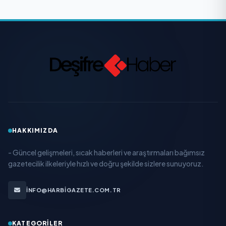
HAKKIMIZDA
- Güncel gelişmeleri, sıcak haberleri ve araştırmaları bağımsız
gazetecilik ilkeleriyle hızlı ve doğru şekilde sizlere sunuyoruz.
INFO@HARBIGAZETE.COM.TR
KATEGORILER