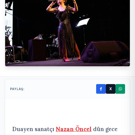
X
PAYLAŞ:
Duayen sanatçı
Nazan Öncel
dün gece