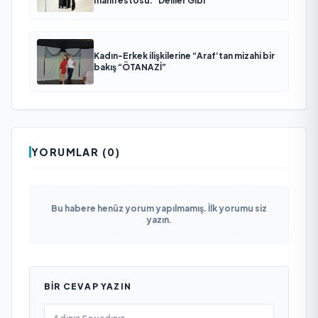
manifestosu: “Deliler Gibi”
Kadın-Erkek ilişkilerine “Araf’tan mizahi bir
bakış “ÖTANAZİ”
YORUMLAR (0)
Bu habere henüz yorum yapılmamış. İlk yorumu siz
yazın.
BIR CEVAP YAZIN