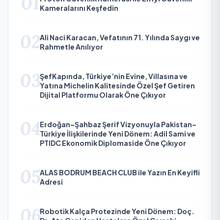
01
Kameralarını Keşfedin
02
Ali Naci Karacan, Vefatının 71. Yılında Saygı ve
Rahmetle Anılıyor
03
ŞefKapında, Türkiye’nin Evine, Villasına ve
Yatına Michelin Kalitesinde Özel Şef Getiren
Dijital Platformu Olarak Öne Çıkıyor
04
Erdoğan–Şahbaz Şerif Vizyonuyla Pakistan–
Türkiye İlişkilerinde Yeni Dönem: Adil Sami ve
PTIDC Ekonomik Diplomaside Öne Çıkıyor
05
ALAS BODRUM BEACH CLUB ile Yazın En Keyifli
Adresi
06
Robotik Kalça Protezinde Yeni Dönem: Doç.