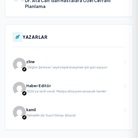
Dr. Ata Can’dan Hastalara Özel Cerrahi
Planlama
YAZARLAR
zline
“Düğün Şarkıcısı” seyircisiyle buluşmak için gün sayıyor
Haber Editör
2026’ya tarih verdi; Medya dünyasını sarsacak hamle!
kamil
Palmalife’da Yusuf Güney Sürprizi