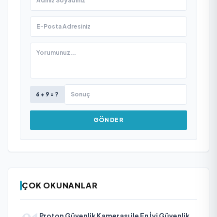
6 + 9 = ?
GÖNDER
ÇOK OKUNANLAR
Proton Güvenlik Kamerası ile En İyi Güvenlik