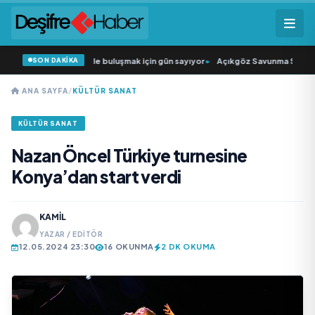
SON DAKİKA
 Şarkıcısı” seyircisiyle buluşmak için gün sayıyor
•
Açıkgöz Savunma Sanayi AŞ
ANA SAYFA
/
KÜLTÜR SANAT
KÜLTÜR SANAT
Nazan Öncel Türkiye turnesine
Konya’dan start verdi
KAMIL
YAZAR / EDITÖR
12.05.2024 23:30
16 OKUNMA
2 DK OKUMA