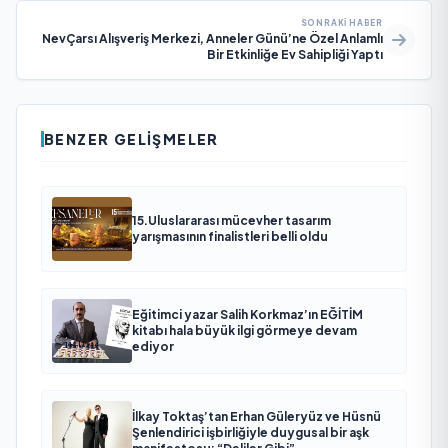
SONRAKI HABER
NevÇarsı Alışveriş Merkezi, Anneler Günü’ne Özel Anlamlı
Bir Etkinliğe Ev Sahipliği Yaptı
BENZER GELIŞMELER
15.Uluslararası mücevher tasarım
yarışmasının finalistleri belli oldu
Eğitimci yazar Salih Korkmaz’ın EĞİTİM
kitabı hala büyük ilgi görmeye devam
ediyor
İlkay Toktaş’tan Erhan Güleryüz ve Hüsnü
Şenlendirici işbirliğiyle duygusal bir aşk