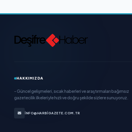
HAKKIMIZDA
- Güncel gelişmeleri, sıcak haberleri ve araştırmaları bağımsız
gazetecilik ilkeleriyle hızlı ve doğru şekilde sizlere sunuyoruz.
INFO@HARBIGAZETE.COM.TR