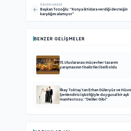
ÖNCEKI HABER
Başkan Tozoğlu: “Konya iktidara verdiği desteğin
karşılığını alamıyor”
BENZER GELIŞMELER
15.Uluslararası mücevher tasarım
yarışmasının finalistleri belli oldu
İlkay Toktaş’tan Erhan Güleryüz ve Hüsn
Şenlendirici işbirliğiyle duygusal bir aşk
manifestosu: “Deliler Gibi”