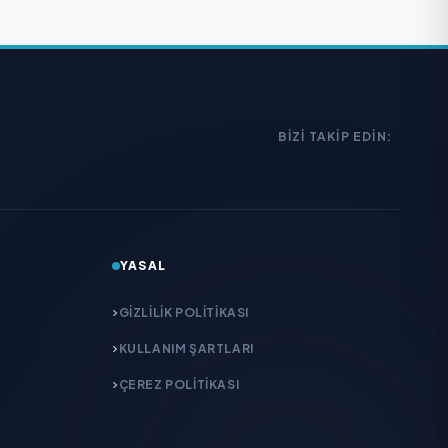
BIZI TAKIP EDIN:
YASAL
GIZLILIK POLITIKASI
KULLANIM ŞARTLARI
ÇEREZ POLITIKASI