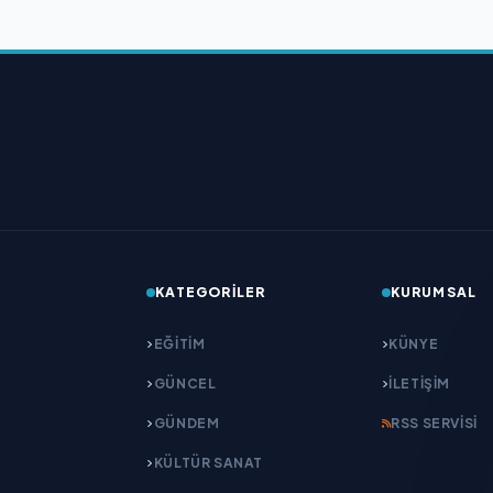
KATEGORILER
KURUMSAL
EĞITIM
KÜNYE
GÜNCEL
İLETIŞIM
GÜNDEM
RSS SERVISI
KÜLTÜR SANAT