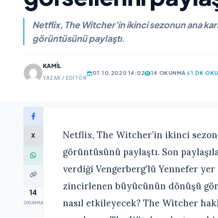
Netflix, The Witcher’in ikinci sezonun ana kar
görüntüsünü paylaştı.
KAMIL
07.10.2020 14:02
14 OKUNMA
1 DK OK
YAZAR / EDITÖR
Netflix, The Witcher’in ikinci sezo
X
görüntüsünü paylaştı. Son paylaşıl
verdiği Vengerberg’lü Yennefer yer 
zincirlenen büyücünün dönüşü gör
14
nasıl etkileyecek? The Witcher hak
OKUNMA