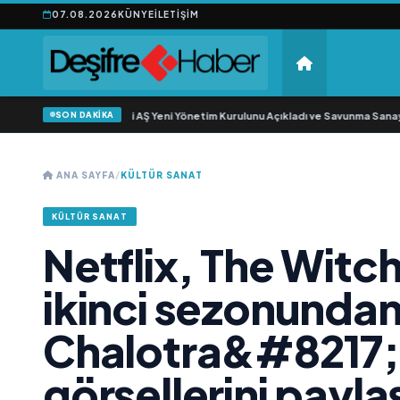
07.08.2026
KÜNYE
İLETIŞIM
SON DAKİKA
çıkgöz Savunma Sanayi AŞ Yeni Yönetim Kurulunu Açıkladı ve Savunma Sanayin
ANA SAYFA
/
KÜLTÜR SANAT
KÜLTÜR SANAT
Netflix, The Wit
ikinci sezonunda
Chalotra&#8217;n
görsellerini paylaş