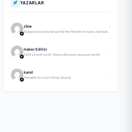
YAZARLAR
zline
Açıkgöz Savunma Sanayi AŞ Yeni Yönetim Kurulunu Açıkladı
ve Savunma Sanayinde Küresel Vizyon Vurgusu
Haber Editör
2026’ya tarih verdi; Medya dünyasını sarsacak hamle!
kamil
Palmalife’da Yusuf Güney Sürprizi