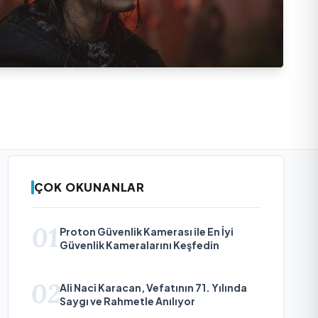
ÇOK OKUNANLAR
01
Proton Güvenlik Kamerası ile En İyi
Güvenlik Kameralarını Keşfedin
02
Ali Naci Karacan, Vefatının 71. Yılında
Saygı ve Rahmetle Anılıyor