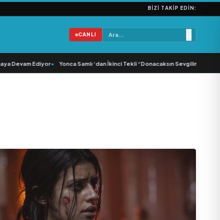
BIZI TAKIP EDIN:
CANLI
a Devam Ediyor
•
Yonca Samlı ‘dan İkinci Tekli “Donacaksın Sevgilim “ yayımlan