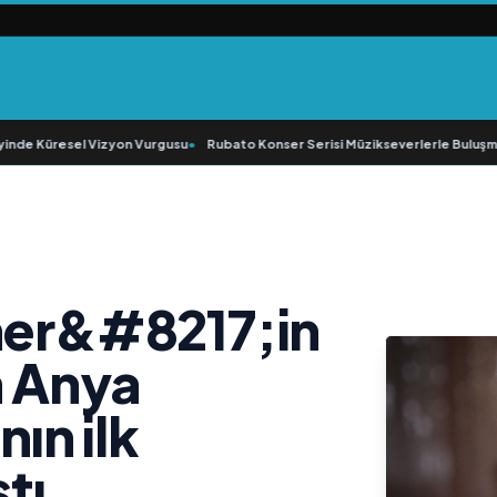
de Küresel Vizyon Vurgusu
•
Rubato Konser Serisi Müzikseverlerle Buluşmay
cher&#8217;in
n Anya
ın ilk
tı