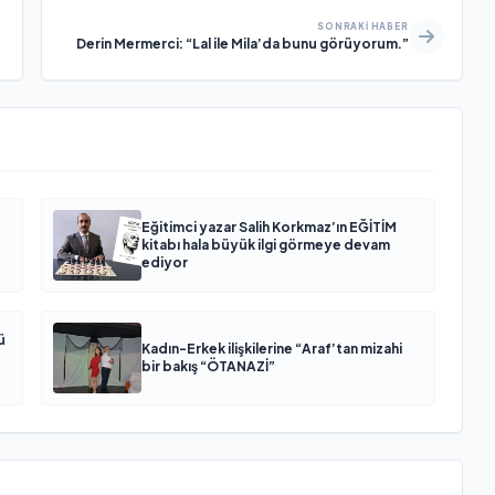
SONRAKI HABER
Derin Mermerci: “Lal ile Mila’da bunu görüyorum.”
Eğitimci yazar Salih Korkmaz’ın EĞİTİM
kitabı hala büyük ilgi görmeye devam
ediyor
ü
Kadın-Erkek ilişkilerine “Araf’tan mizahi
bir bakış “ÖTANAZİ”