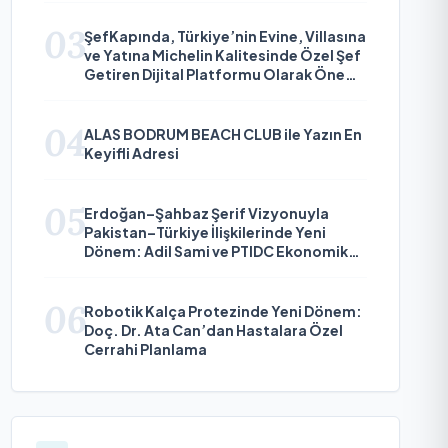
03
ŞefKapında, Türkiye’nin Evine, Villasına
ve Yatına Michelin Kalitesinde Özel Şef
Getiren Dijital Platformu Olarak Öne
Çıkıyor
04
ALAS BODRUM BEACH CLUB ile Yazın En
Keyifli Adresi
05
Erdoğan–Şahbaz Şerif Vizyonuyla
Pakistan–Türkiye İlişkilerinde Yeni
Dönem: Adil Sami ve PTIDC Ekonomik
Diplomaside Öne Çıkıyor
06
Robotik Kalça Protezinde Yeni Dönem:
Doç. Dr. Ata Can’dan Hastalara Özel
Cerrahi Planlama