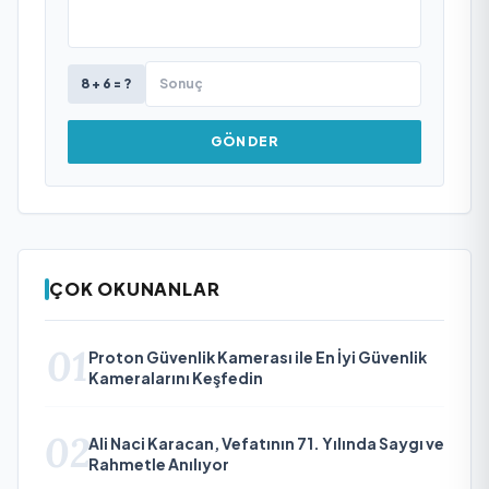
8 + 6 = ?
GÖNDER
ÇOK OKUNANLAR
01
Proton Güvenlik Kamerası ile En İyi Güvenlik
Kameralarını Keşfedin
02
Ali Naci Karacan, Vefatının 71. Yılında Saygı ve
Rahmetle Anılıyor