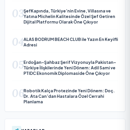
03
ŞefKapında, Türkiye’nin Evine, Villasına ve
Yatına Michelin Kalitesinde Özel Şef Getiren
Dijital Platformu Olarak Öne Çıkıyor
04
ALAS BODRUM BEACH CLUB ile Yazın En Keyifli
Adresi
05
Erdoğan–Şahbaz Şerif Vizyonuyla Pakistan–
Türkiye İlişkilerinde Yeni Dönem: Adil Sami ve
PTIDC Ekonomik Diplomaside Öne Çıkıyor
06
Robotik Kalça Protezinde Yeni Dönem: Doç.
Dr. Ata Can’dan Hastalara Özel Cerrahi
Planlama