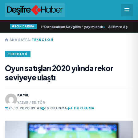
SON DAKİKA
amlı ‘dan İkinci Tekli “Donacaksın Sevgilim “ yayımlandı
•
Ali Emre Açıkgöz Gal
ANA SAYFA
/
TEKNOLOJI
TEKNOLOJI
Oyun satışları 2020 yılında rekor
seviyeye ulaştı
KAMIL
YAZAR / EDITÖR
23.12.2020 09:41
18 OKUNMA
4 DK OKUMA