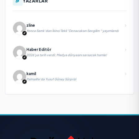
YAZARLAR
zline
Yonca Samlı ‘dan İkinci Tekli “Donacaksın Sevgilim “ yayımlandı
Haber Editör
2026’ya tarih verdi; Medya dünyasını sarsacak hamle!
kamil
Palmalife’da Yusuf Güney Sürprizi