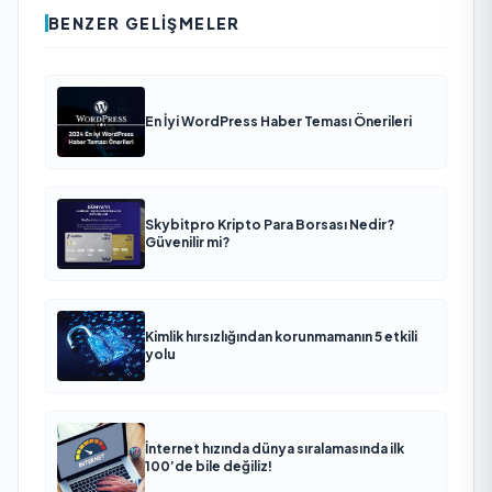
BENZER GELIŞMELER
En İyi WordPress Haber Teması Önerileri
Skybitpro Kripto Para Borsası Nedir?
Güvenilir mi?
Kimlik hırsızlığından korunmamanın 5 etkili
yolu
İnternet hızında dünya sıralamasında ilk
100’de bile değiliz!