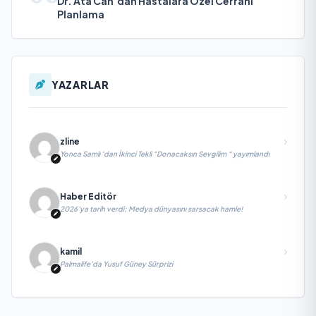
Dr. Ata Can’dan Hastalara Özel Cerrahi
Planlama
YAZARLAR
zline
Yonca Samlı ‘dan İkinci Tekli “Donacaksın Sevgilim “ yayımlandı
Haber Editör
2026’ya tarih verdi; Medya dünyasını sarsacak hamle!
kamil
Palmalife’da Yusuf Güney Sürprizi