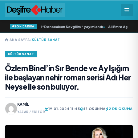
SON DAKİKA
Samlı ‘dan İkinci Tekli “Donacaksın Sevgilim “ yayımlandı
•
Ali Emre Açıkgöz Ga
ANA SAYFA
/
KÜLTÜR SANAT
KÜLTÜR SANAT
Özlem Binel’in Sır Bende ve Ay Işığım
ile başlayan nehir roman serisi Adı Her
Neyse ile son buluyor.
KAMIL
19.01.2024 11:45
17 OKUNMA
2 DK OKUMA
YAZAR / EDITÖR