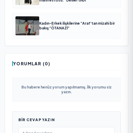
manifestosu: “Deliler Gibi”
Kadın-Erkek ilişkilerine “Araf’tan mizahi bir
bakış “ÖTANAZİ”
YORUMLAR (0)
Bu habere henüz yorum yapılmamış. İlk yorumu siz
yazın.
BIR CEVAP YAZIN