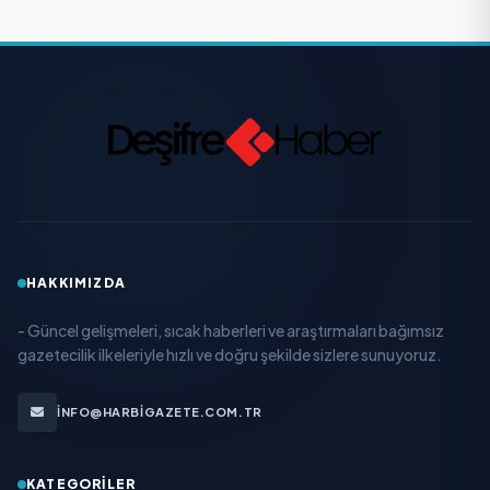
HAKKIMIZDA
- Güncel gelişmeleri, sıcak haberleri ve araştırmaları bağımsız
gazetecilik ilkeleriyle hızlı ve doğru şekilde sizlere sunuyoruz.
INFO@HARBIGAZETE.COM.TR
KATEGORILER