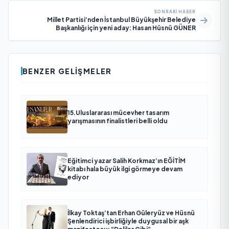
SONRAKI HABER
Millet Partisi’nden İstanbul Büyükşehir Belediye
Başkanlığı için yeni aday: Hasan Hüsnü GÜNER
BENZER GELIŞMELER
15.Uluslararası mücevher tasarım
yarışmasının finalistleri belli oldu
Eğitimci yazar Salih Korkmaz’ın EĞİTİM
kitabı hala büyük ilgi görmeye devam
ediyor
İlkay Toktaş’tan Erhan Güleryüz ve Hüsnü
Şenlendirici işbirliğiyle duygusal bir aşk