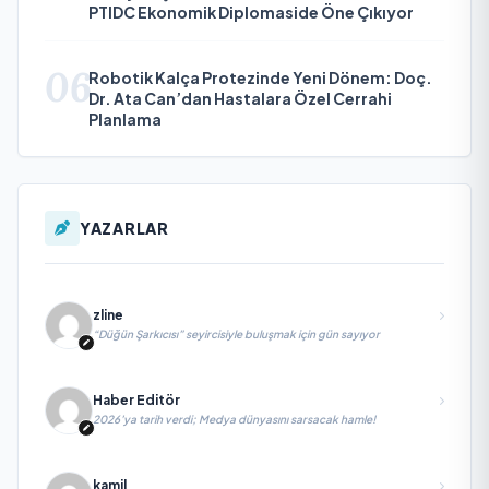
PTIDC Ekonomik Diplomaside Öne Çıkıyor
06
Robotik Kalça Protezinde Yeni Dönem: Doç.
Dr. Ata Can’dan Hastalara Özel Cerrahi
Planlama
YAZARLAR
zline
“Düğün Şarkıcısı” seyircisiyle buluşmak için gün sayıyor
Haber Editör
2026’ya tarih verdi; Medya dünyasını sarsacak hamle!
kamil