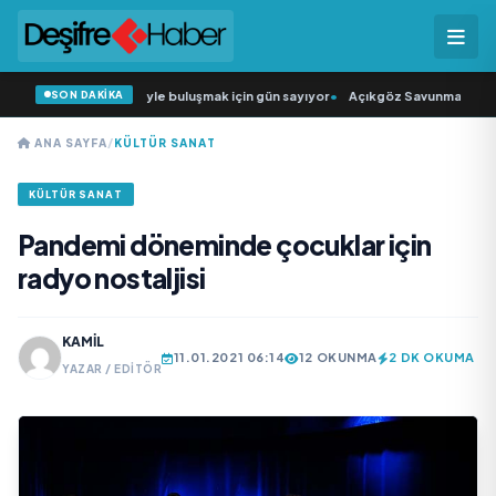
SON DAKİKA
n Şarkıcısı” seyircisiyle buluşmak için gün sayıyor
•
Açıkgöz Savunma Sanayi A
ANA SAYFA
/
KÜLTÜR SANAT
KÜLTÜR SANAT
Pandemi döneminde çocuklar için
radyo nostaljisi
KAMIL
11.01.2021 06:14
12 OKUNMA
2 DK OKUMA
YAZAR / EDITÖR