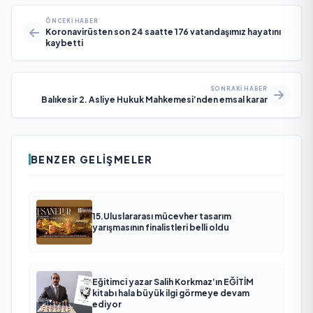
ÖNCEKI HABER
Koronavirüsten son 24 saatte 176 vatandaşımız hayatını
kaybetti
SONRAKI HABER
Balıkesir 2. Asliye Hukuk Mahkemesi’nden emsal karar
BENZER GELIŞMELER
15.Uluslararası mücevher tasarım
yarışmasının finalistleri belli oldu
Eğitimci yazar Salih Korkmaz’ın EĞİTİM
kitabı hala büyük ilgi görmeye devam
ediyor