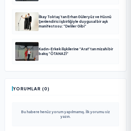
İlkay Toktaş’tan Erhan Güleryüz ve Hüsnü
Şenlendirici işbirliğiyle duygusal bir aşk
manifestosu: “Deliler Gibi”
Kadın-Erkek ilişkilerine “Araf’tan mizahi bir
bakış “ÖTANAZİ”
YORUMLAR (0)
Bu habere henüz yorum yapılmamış. İlk yorumu siz
yazın.