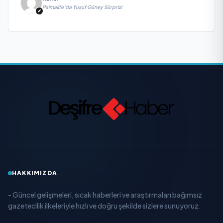
Palmalife’da Yusuf Güney Sürprizi
HAKKIMIZDA
- Güncel gelişmeleri, sıcak haberleri ve araştırmaları bağımsız
gazetecilik ilkeleriyle hızlı ve doğru şekilde sizlere sunuyoruz.