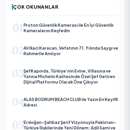
ÇOK OKUNANLAR
01
Proton Güvenlik Kamerası ile En İyi Güvenlik
Kameralarını Keşfedin
02
Ali Naci Karacan, Vefatının 71. Yılında Saygı ve
Rahmetle Anılıyor
03
ŞefKapında, Türkiye’nin Evine, Villasına ve
Yatına Michelin Kalitesinde Özel Şef Getiren
Dijital Platformu Olarak Öne Çıkıyor
04
ALAS BODRUM BEACH CLUB ile Yazın En Keyifli
Adresi
05
Erdoğan–Şahbaz Şerif Vizyonuyla Pakistan–
Türkiye İlişkilerinde Yeni Dönem: Adil Sami ve