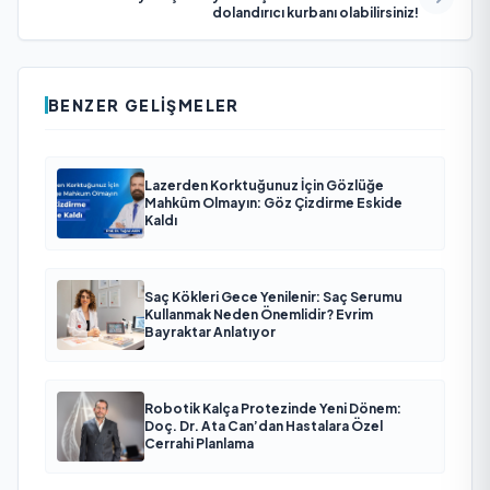
dolandırıcı kurbanı olabilirsiniz!
BENZER GELIŞMELER
Lazerden Korktuğunuz İçin Gözlüğe
Mahkûm Olmayın: Göz Çizdirme Eskide
Kaldı
Saç Kökleri Gece Yenilenir: Saç Serumu
Kullanmak Neden Önemlidir? Evrim
Bayraktar Anlatıyor
Robotik Kalça Protezinde Yeni Dönem:
Doç. Dr. Ata Can’dan Hastalara Özel
Cerrahi Planlama