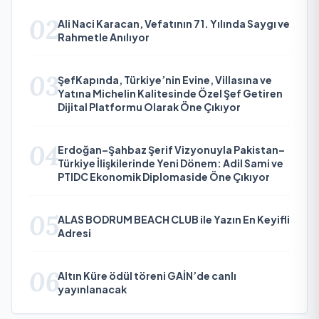
02
Ali Naci Karacan, Vefatının 71. Yılında Saygı ve
Rahmetle Anılıyor
03
ŞefKapında, Türkiye’nin Evine, Villasına ve
Yatına Michelin Kalitesinde Özel Şef Getiren
Dijital Platformu Olarak Öne Çıkıyor
04
Erdoğan–Şahbaz Şerif Vizyonuyla Pakistan–
Türkiye İlişkilerinde Yeni Dönem: Adil Sami ve
PTIDC Ekonomik Diplomaside Öne Çıkıyor
05
ALAS BODRUM BEACH CLUB ile Yazın En Keyifli
Adresi
06
Altın Küre ödül töreni GAİN’de canlı
yayınlanacak