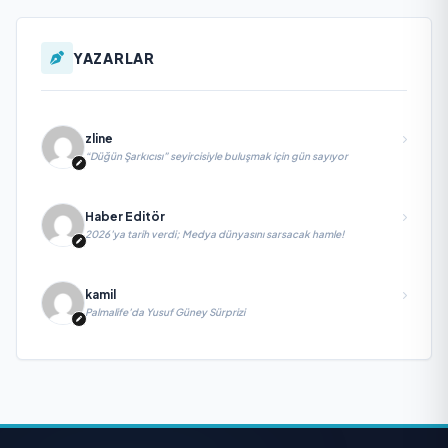
YAZARLAR
zline
“Düğün Şarkıcısı” seyircisiyle buluşmak için gün sayıyor
Haber Editör
2026’ya tarih verdi; Medya dünyasını sarsacak hamle!
kamil
Palmalife’da Yusuf Güney Sürprizi