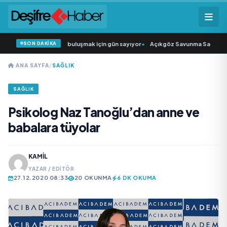
SON DAKİKA
kıcısı” seyircisiyle buluşmak için gün sayıyor
•
Açıkgöz Savunma Sanayi AŞ Yen
ANA SAYFA
/
SAĞLIK
SAĞLIK
Psikolog Naz Tanoğlu’dan anne ve
babalara tüyolar
KAMIL
YAZAR / EDITÖR
27.12.2020 08:33
20 OKUNMA
6 DK OKUMA