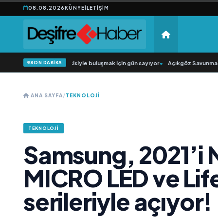
08.08.2026
KÜNYE
İLETIŞIM
SON DAKİKA
üğün Şarkıcısı” seyircisiyle buluşmak için gün sayıyor
•
Açıkgöz Savunma Sanay
ANA SAYFA
/
TEKNOLOJI
TEKNOLOJI
Samsung, 2021’i 
MICRO LED ve Life
serileriyle açıyor!