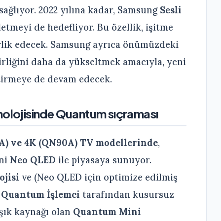
 sağlıyor. 2022 yılına kadar, Samsung
Sesli
etmeyi de hedefliyor. Bu özellik, işitme
erlik edecek. Samsung ayrıca önümüzdeki
lirliğini daha da yükseltmek amacıyla, yeni
ştirmeye de devam edecek.
nolojisinde Quantum sıçraması
A) ve 4K (QN90A) TV modellerinde
,
ini
Neo QLED
ile piyasaya sunuyor.
ojisi
ve (Neo QLED için optimize edilmiş
 Quantum İşlemci
tarafından kusursuz
ışık kaynağı olan
Quantum Mini