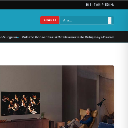
BIZI TAKIP EDIN:
CANLI
urgusu
•
Rubato Konser Serisi Müzikseverlerle Buluşmaya Devam Ediyor
•
Yo