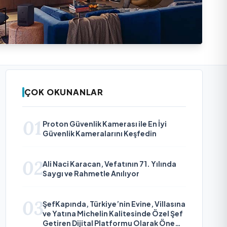
ÇOK OKUNANLAR
01
Proton Güvenlik Kamerası ile En İyi
Güvenlik Kameralarını Keşfedin
02
Ali Naci Karacan, Vefatının 71. Yılında
Saygı ve Rahmetle Anılıyor
03
ŞefKapında, Türkiye’nin Evine, Villasına
ve Yatına Michelin Kalitesinde Özel Şef
Getiren Dijital Platformu Olarak Öne