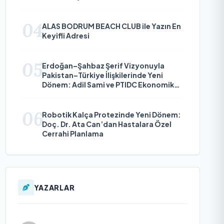
Çıkıyor
04
ALAS BODRUM BEACH CLUB ile Yazın En
Keyifli Adresi
05
Erdoğan–Şahbaz Şerif Vizyonuyla
Pakistan–Türkiye İlişkilerinde Yeni
Dönem: Adil Sami ve PTIDC Ekonomik
Diplomaside Öne Çıkıyor
06
Robotik Kalça Protezinde Yeni Dönem:
Doç. Dr. Ata Can’dan Hastalara Özel
Cerrahi Planlama
YAZARLAR