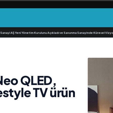
i AŞ Yeni Yönetim Kurulunu Açıkladı ve Savunma Sanayinde Küresel Vizyon V
Neo QLED,
style TV ürün