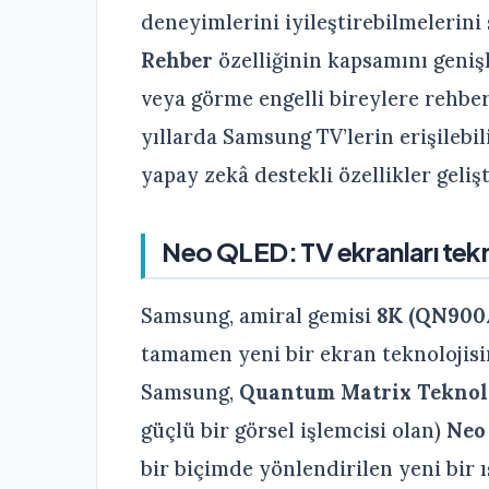
deneyimlerini iyileştirebilmelerini
Rehber
özelliğinin kapsamını genişl
veya görme engelli bireylere rehb
yıllarda Samsung TV’lerin erişilebi
yapay zekâ destekli özellikler geli
Neo QLED: TV ekranları tek
Samsung, amiral gemisi
8K (QN900
tamamen yeni bir ekran teknolojis
Samsung,
Quantum Matrix Teknol
güçlü bir görsel işlemcisi olan)
Neo
bir biçimde yönlendirilen yeni bir 