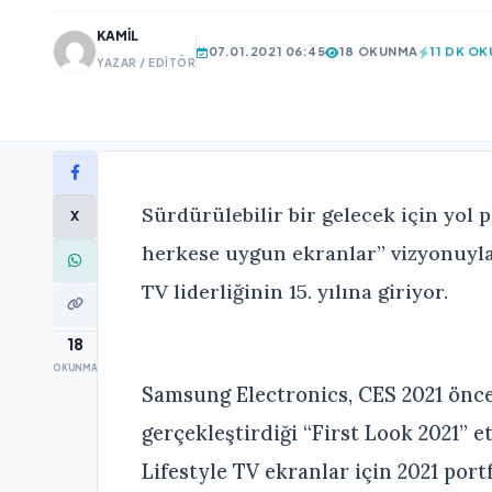
KAMIL
07.01.2021 06:45
18 OKUNMA
11 DK O
YAZAR / EDITÖR
Sürdürülebilir bir gelecek için yol
X
herkese uygun ekranlar” vizyonuyla 
TV liderliğinin 15. yılına giriyor.
18
OKUNMA
Samsung Electronics, CES 2021 önce
gerçekleştirdiği “First Look 2021”
Lifestyle TV ekranlar için 2021 po