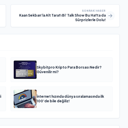
SONRAKI HABER
Kaan Sekban’la Alt Tarafı Bi’ Talk Show Bu Hafta da
Sürprizlerle Dolu!
Skybitpro Kripto Para Borsası Nedir?
Güvenilir mi?
i
İnternet hızında dünya sıralamasında ilk
100’de bile değiliz!