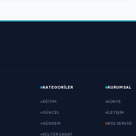
KATEGORILER
KURUMSAL
EĞITIM
KÜNYE
GÜNCEL
İLETIŞIM
GÜNDEM
RSS SERVISI
KÜLTÜR SANAT