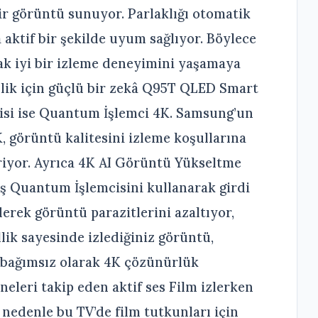
bir görüntü sunuyor. Parlaklığı otomatik
aktif bir şekilde uyum sağlıyor. Böylece
rak iyi bir izleme deneyimini yaşamaya
ik için güçlü bir zekâ Q95T QLED Smart
ojisi ise Quantum İşlemci 4K. Samsung’un
, görüntü kalitesini izleme koşullarına
iriyor. Ayrıca 4K AI Görüntü Yükseltme
ış Quantum İşlemcisini kullanarak girdi
erek görüntü parazitlerini azaltıyor,
llik sayesinde izlediğiniz görüntü,
bağımsız olarak 4K çözünürlük
eleri takip eden aktif ses Film izlerken
nedenle bu TV’de film tutkunları için