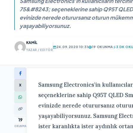
Samsung Electronics’in kullanıcıların terc
75&#8243; seçeneklerine sahip Q95T QLED Sm
evinizde nerede oturursanız oturun mükemm
yaşayabiliyorsunuz.
KAMIL
24.09.2020 10:31
19 OKUNMA
3 DK OK
YAZAR / EDITÖR
Samsung Electronics’in kullanıcıları
X
seçeneklerine sahip Q95T QLED Smar
evinizde nerede oturursanız otur
yaşayabiliyorsunuz. Samsung Elect
19
ister karanlıkta ister aydınlık ort
OKUNMA