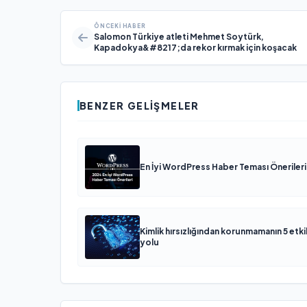
ÖNCEKI HABER
Salomon Türkiye atleti Mehmet Soytürk,
Kapadokya&#8217;da rekor kırmak için koşacak
BENZER GELIŞMELER
En İyi WordPress Haber Teması Önerileri
Kimlik hırsızlığından korunmamanın 5 etkil
yolu