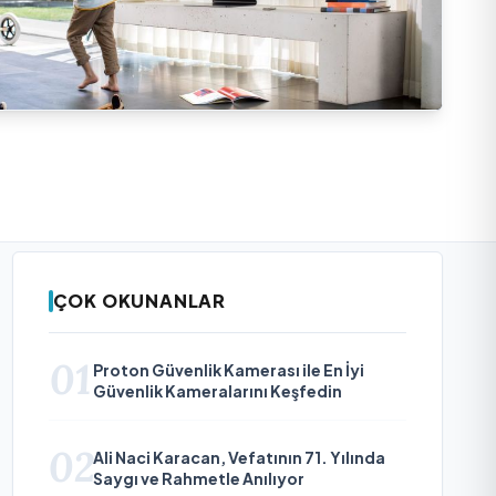
ÇOK OKUNANLAR
01
Proton Güvenlik Kamerası ile En İyi
Güvenlik Kameralarını Keşfedin
02
Ali Naci Karacan, Vefatının 71. Yılında
Saygı ve Rahmetle Anılıyor