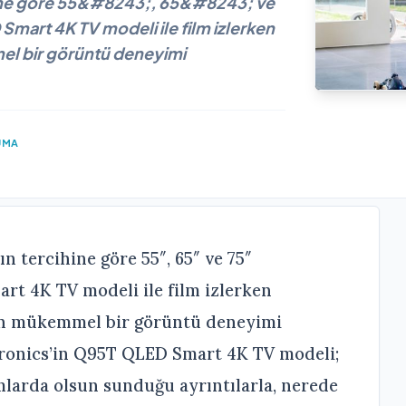
ihine göre 55&#8243;, 65&#8243; ve
art 4K TV modeli ile film izlerken
el bir görüntü deneyimi
UMA
n tercihine göre 55″, 65″ ve 75″
t 4K TV modeli ile film izlerken
un mükemmel bir görüntü deneyimi
ronics’in Q95T QLED Smart 4K TV modeli;
amlarda olsun sunduğu ayrıntılarla, nerede