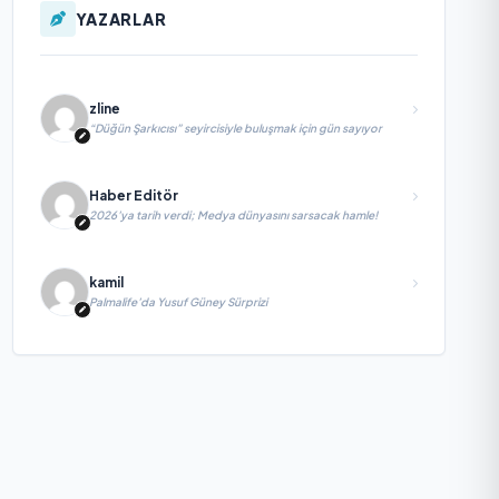
YAZARLAR
zline
“Düğün Şarkıcısı” seyircisiyle buluşmak için gün sayıyor
Haber Editör
2026’ya tarih verdi; Medya dünyasını sarsacak hamle!
kamil
Palmalife’da Yusuf Güney Sürprizi