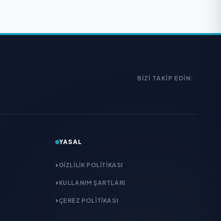
BIZI TAKIP EDIN:
YASAL
GIZLILIK POLITIKASI
KULLANIM ŞARTLARI
ÇEREZ POLITIKASI