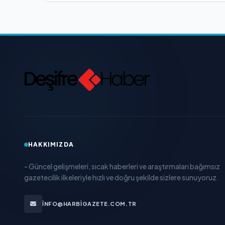
HAKKIMIZDA
- Güncel gelişmeleri, sıcak haberleri ve araştırmaları bağımsız
gazetecilik ilkeleriyle hızlı ve doğru şekilde sizlere sunuyoruz.
INFO@HARBIGAZETE.COM.TR