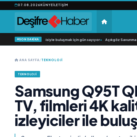
07.08.2026
KÜNYE
İLETIŞIM
SON DAKİKA
Düğün Şarkıcısı” seyircisiyle buluşmak için gün sayıyor
•
Açıkgöz Savunma Sana
ANA SAYFA
/
TEKNOLOJI
TEKNOLOJI
Samsung Q95T Q
TV, filmleri 4K kal
izleyiciler ile bul