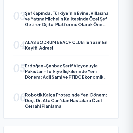
03
ŞefKapında, Türkiye’nin Evine, Villasına
ve Yatına Michelin Kalitesinde Özel Şef
Getiren Dijital Platformu Olarak Öne
Çıkıyor
04
ALAS BODRUM BEACH CLUB ile Yazın En
Keyifli Adresi
05
Erdoğan–Şahbaz Şerif Vizyonuyla
Pakistan–Türkiye İlişkilerinde Yeni
Dönem: Adil Sami ve PTIDC Ekonomik
Diplomaside Öne Çıkıyor
06
Robotik Kalça Protezinde Yeni Dönem:
Doç. Dr. Ata Can’dan Hastalara Özel
Cerrahi Planlama