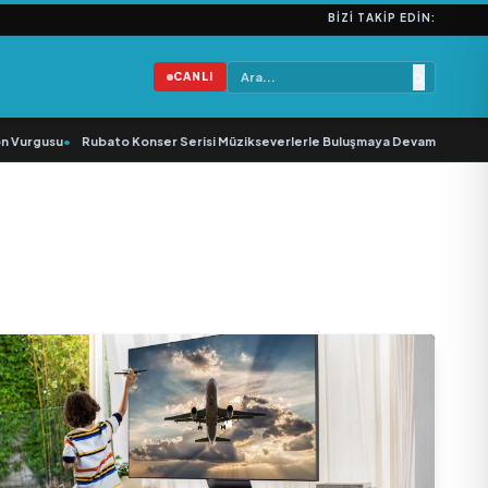
BIZI TAKIP EDIN:
CANLI
urgusu
•
Rubato Konser Serisi Müzikseverlerle Buluşmaya Devam Ediyor
•
Yo