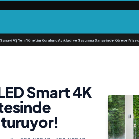
yi AŞ Yeni Yönetim Kurulunu Açıkladı ve Savunma Sanayinde Küresel Vizyon V
LED Smart 4K
itesinde
uşturuyor!