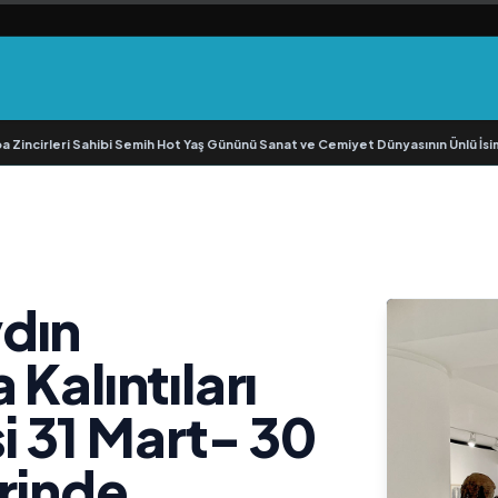
rleri Sahibi Semih Hot Yaş Gününü Sanat ve Cemiyet Dünyasının Ünlü İsimleriyle
dın
Kalıntıları
si 31 Mart- 30
erinde