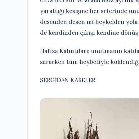
envanteridir ve aralarında ayrılık 
yarattığı kesişme her seferinde unu
desenden desen mi heykelden yola ç
de kendinden çıkışı kendine dönüş
Hafıza Kalıntıları; unutmanın katıl
sararken tüm heybetiyle köklendiğin
SERGİDEN KARELER