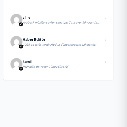
zline
Arabesk müziğin sevilen sanatçısı Cansever 59 yaşında
yaşamını yitirdi
Haber Editör
2026’ya tarih verdi; Medya dünyasını sarsacak hamle!
kamil
Palmalife’da Yusuf Güney Sürprizi