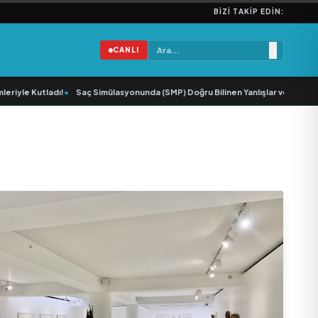
BIZI TAKIP EDIN:
CANLI
 Kutladı!
•
Saç Simülasyonunda (SMP) Doğru Bilinen Yanlışlar ve Sektörün Gel