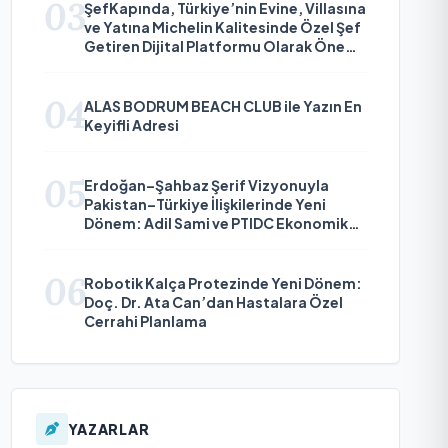
03
ŞefKapında, Türkiye’nin Evine, Villasına
ve Yatına Michelin Kalitesinde Özel Şef
Getiren Dijital Platformu Olarak Öne
Çıkıyor
04
ALAS BODRUM BEACH CLUB ile Yazın En
Keyifli Adresi
05
Erdoğan–Şahbaz Şerif Vizyonuyla
Pakistan–Türkiye İlişkilerinde Yeni
Dönem: Adil Sami ve PTIDC Ekonomik
Diplomaside Öne Çıkıyor
06
Robotik Kalça Protezinde Yeni Dönem:
Doç. Dr. Ata Can’dan Hastalara Özel
Cerrahi Planlama
YAZARLAR