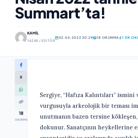
Summart’ta!
KAMIL
02.04.2022 20:29
18 OKUNMA
1 DK O
YAZAR / EDITÖR
X
Sergiye, “Hafıza Kalıntıları” ismin
vurgusuyla arkeolojik bir teması i
18
unutmanın bazen tersine kökleşen, 
OKUNMA
dokunur. Sanatçının heykellerine 