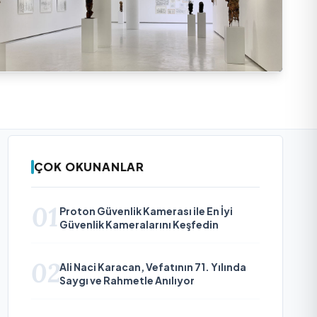
ÇOK OKUNANLAR
01
Proton Güvenlik Kamerası ile En İyi
Güvenlik Kameralarını Keşfedin
02
Ali Naci Karacan, Vefatının 71. Yılında
Saygı ve Rahmetle Anılıyor