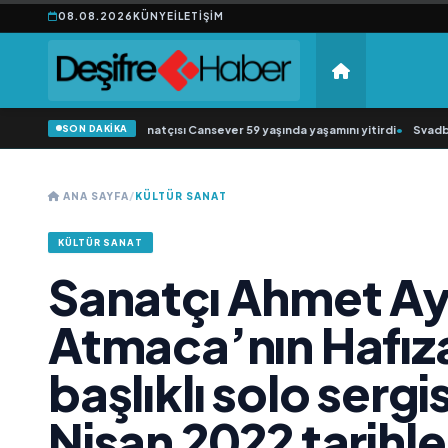
08.08.2026
KÜNYE
İLETIŞIM
SON DAKİKA
 müziğin sevilen sanatçısı Cansever 59 yaşında yaşamını yitirdi
•
Svadba Zinci
ANA SAYFA
/
KÜLTÜR SANAT
KÜLTÜR SANAT
Sanatçı Ahmet Ay
Atmaca’nın Hafıza 
başlıklı solo sergi
Nisan 2022 tarihl