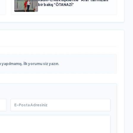
bir bakış “ÖTANAZİ”
yapılmamış. İlk yorumu siz yazın.