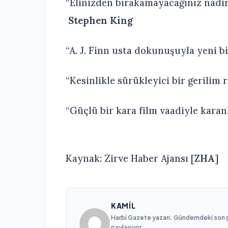
“Elinizden bırakamayacağınız nadir
Stephen King
“A. J. Finn usta dokunuşuyla yeni b
“Kesinlikle sürükleyici bir gerilim
“Güçlü bir kara film vaadiyle karanl
Kaynak: Zirve Haber Ajansı [
ZHA
]
KAMIL
Harbi Gazete yazarı. Gündemdeki son gel
paylaşıyor.