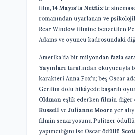
film,
14 Mayıs
’ta
Netflix
’te sinemas
romanından uyarlanan ve psikolojik 
Rear Window filmine benzetilen Pe
Adams ve oyuncu kadrosundaki diğe
Amerika’da bir milyondan fazla sat
Yayınları
tarafından okuyucuyla b
karakteri Anna Fox’u; beş Oscar ad
Gerilim dolu hikâyede başarılı o
Oldman
eşlik ederken filmin diğer
Russell
ve
Julianne Moore
yer alıy
filmin senaryosunu Pulitzer ödüllü
yapımcılığını ise Oscar ödüllü
Scot