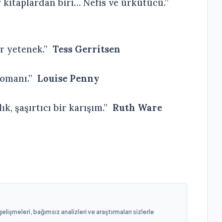
 kitaplardan biri… Nefis ve ürkütücü.”
ir yetenek.”
Tess Gerritsen
 romanı.”
Louise Penny
ık, şaşırtıcı bir karışım.”
Ruth Ware
işmeleri, bağımsız analizleri ve araştırmaları sizlerle