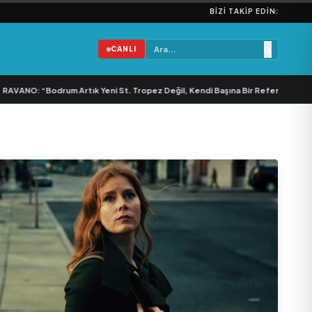
BIZI TAKIP EDIN:
CANLI
ANO: “Bodrum Artık Yeni St. Tropez Değil, Kendi Başına Bir Referans”
•
Bulla