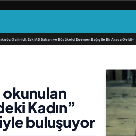
z Galimidi, Eski AB Bakanı ve Büyükelçi Egemen Bağış ile Bir Araya Geldi
•
RAV
k okunulan
eki Kadın”
siyle buluşuyor