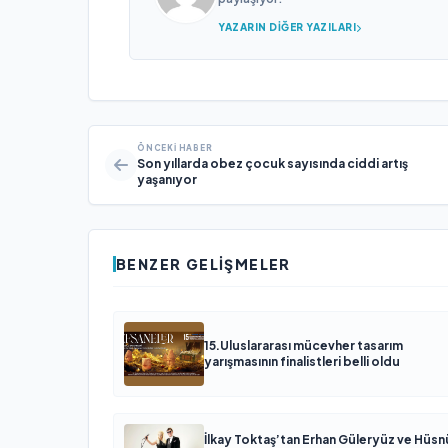
YAZARIN DIĞER YAZILARI
ÖNCEKI HABER
Son yıllarda obez çocuk sayısında ciddi artış
yaşanıyor
BENZER GELIŞMELER
15.Uluslararası mücevher tasarım
yarışmasının finalistleri belli oldu
İlkay Toktaş’tan Erhan Güleryüz ve Hüsn