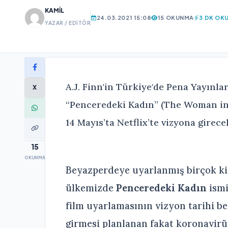
KAMIL
24.03.2021 15:08
15 OKUNMA
3 DK OK
YAZAR / EDITÖR
A.J. Finn'in Türkiye'de Pena Yayınlar
X
“Penceredeki Kadın” (The Woman in
14 Mayıs’ta Netflix’te vizyona girece
15
OKUNMA
Beyazperdeye uyarlanmış birçok ki
ülkemizde
Penceredeki Kadın
ismi
film uyarlamasının vizyon tarihi be
girmesi planlanan fakat koronavirü