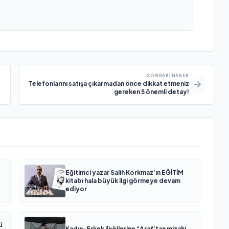
SONRAKI HABER
Telefonlarını satışa çıkarmadan önce dikkat etmeniz
gereken 5 önemli detay!
Eğitimci yazar Salih Korkmaz’ın EĞİTİM
kitabı hala büyük ilgi görmeye devam
ediyor
ü
Kadın-Erkek ilişkilerine “Araf’tan mizahi