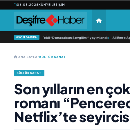
06.08.2026
KÜNYE
İLETIŞIM
SON DAKİKA
nca Samlı ‘dan İkinci Tekli “Donacaksın Sevgilim “ yayımlandı
•
Ali Emre Açıkgö
ANA SAYFA
/
KÜLTÜR SANAT
KÜLTÜR SANAT
Son yılların en ço
romanı “Pencered
Netflix’te seyirci