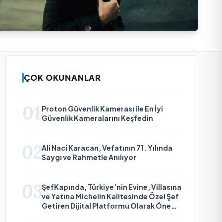
ÇOK OKUNANLAR
01
Proton Güvenlik Kamerası ile En İyi
Güvenlik Kameralarını Keşfedin
02
Ali Naci Karacan, Vefatının 71. Yılında
Saygı ve Rahmetle Anılıyor
03
ŞefKapında, Türkiye’nin Evine, Villasına
ve Yatına Michelin Kalitesinde Özel Şef
Getiren Dijital Platformu Olarak Öne
Çıkıyor