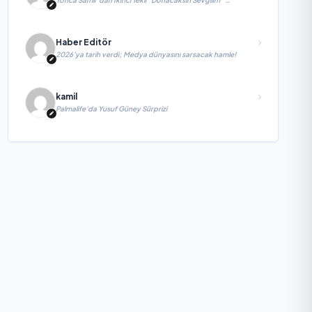
yayımlandı
Haber Editör
2026’ya tarih verdi; Medya dünyasını sarsacak hamle!
kamil
Palmalife’da Yusuf Güney Sürprizi