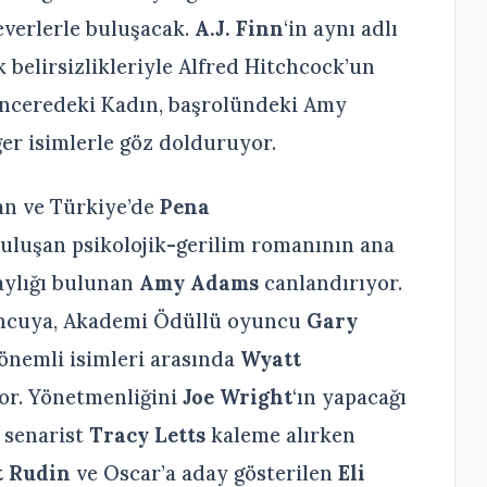
everlerle buluşacak.
A.J. Finn
‘in aynı adlı
belirsizlikleriyle Alfred Hitchcock’un
nceredeki Kadın, başrolündeki Amy
r isimlerle göz dolduruyor.
an ve Türkiye’de
Pena
uluşan psikolojik-gerilim romanının ana
aylığı bulunan
Amy Adams
canlandırıyor.
yuncuya, Akademi Ödüllü oyuncu
Gary
 önemli isimleri arasında
Wyatt
or. Yönetmenliğini
Joe Wright
‘ın yapacağı
 senarist
Tracy Letts
kaleme alırken
t Rudin
ve Oscar’a aday gösterilen
Eli