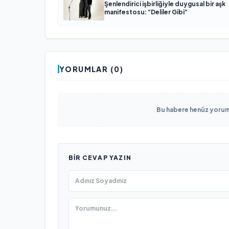
Şenlendirici işbirliğiyle duygusal bir aşk
manifestosu: “Deliler Gibi”
YORUMLAR (0)
Bu habere henüz yorum 
BIR CEVAP YAZIN