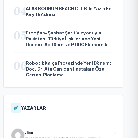
04
ALAS BODRUM BEACH CLUB ile Yazın En
Keyifli Adresi
05
Erdoğan–Şahbaz Şerif Vizyonuyla
Pakistan–Türkiye İlişkilerinde Yeni
Dönem: Adil Sami ve PTIDC Ekonomik
Diplomaside Öne Çıkıyor
06
Robotik Kalça Protezinde Yeni Dönem:
Doç. Dr. Ata Can’dan Hastalara Özel
Cerrahi Planlama
YAZARLAR
zline
Yonca Samlı ‘dan İkinci Tekli “Donacaksın Sevgilim “