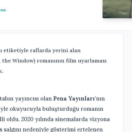
UMA
ı etiketiyle raflarda yerini alan
 the Window) romanının film uyarlaması
k.
tabın yayıncısı olan
Pena Yayınları
’nın
yle okuyucuyla buluşturduğu romanın
lli oldu. 2020 yılında sinemalarda vizyona
s salgını nedeniyle gösterimi ertelenen