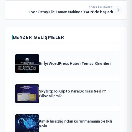
SONRAKI HABER
İlber Ortaylı ile Zaman Makinesi GAİN’de başladı
BENZER GELIŞMELER
En İyi WordPress Haber Teması Önerileri
Skybitpro Kripto Para Borsası Nedir?
Güvenilir mi?
Kimlik hırsızlığından korunmamanın 5 etkili
yolu