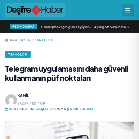
SON DAKİKA
Şarkıcısı” seyircisiyle buluşmak için gün sayıyor
•
Açıkgöz Savunma Sanayi AŞ 
ANA SAYFA
/
TEKNOLOJI
TEKNOLOJI
Telegram uygulamasını daha güvenli
kullanmanın püf noktaları
KAMIL
YAZAR / EDITÖR
15.01.2021 06:36
13 OKUNMA
4 DK OKUMA