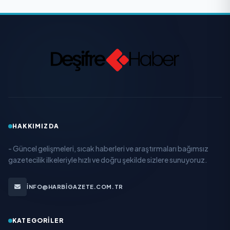
HAKKIMIZDA
- Güncel gelişmeleri, sıcak haberleri ve araştırmaları bağımsız
gazetecilik ilkeleriyle hızlı ve doğru şekilde sizlere sunuyoruz.
INFO@HARBIGAZETE.COM.TR
KATEGORILER