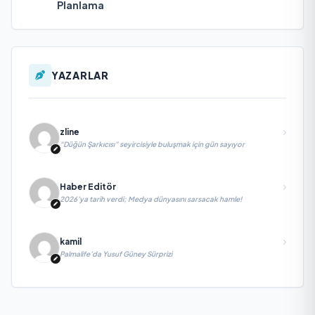
Planlama
YAZARLAR
zline
“Düğün Şarkıcısı” seyircisiyle buluşmak için gün sayıyor
Haber Editör
2026’ya tarih verdi; Medya dünyasını sarsacak hamle!
kamil
Palmalife’da Yusuf Güney Sürprizi