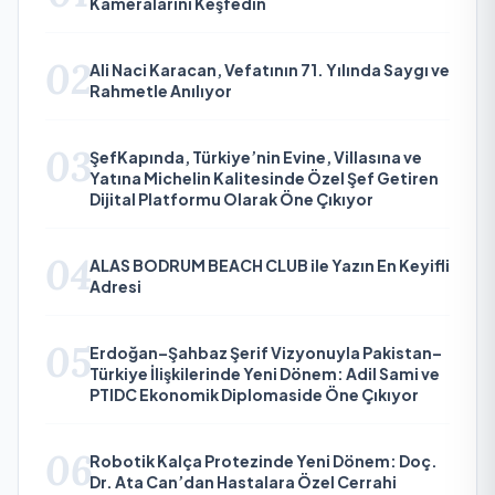
Kameralarını Keşfedin
02
Ali Naci Karacan, Vefatının 71. Yılında Saygı ve
Rahmetle Anılıyor
03
ŞefKapında, Türkiye’nin Evine, Villasına ve
Yatına Michelin Kalitesinde Özel Şef Getiren
Dijital Platformu Olarak Öne Çıkıyor
04
ALAS BODRUM BEACH CLUB ile Yazın En Keyifli
Adresi
05
Erdoğan–Şahbaz Şerif Vizyonuyla Pakistan–
Türkiye İlişkilerinde Yeni Dönem: Adil Sami ve
PTIDC Ekonomik Diplomaside Öne Çıkıyor
06
Robotik Kalça Protezinde Yeni Dönem: Doç.
Dr. Ata Can’dan Hastalara Özel Cerrahi