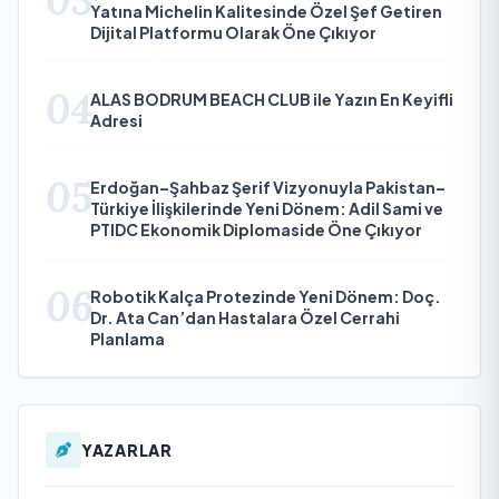
Yatına Michelin Kalitesinde Özel Şef Getiren
Dijital Platformu Olarak Öne Çıkıyor
04
ALAS BODRUM BEACH CLUB ile Yazın En Keyifli
Adresi
05
Erdoğan–Şahbaz Şerif Vizyonuyla Pakistan–
Türkiye İlişkilerinde Yeni Dönem: Adil Sami ve
PTIDC Ekonomik Diplomaside Öne Çıkıyor
06
Robotik Kalça Protezinde Yeni Dönem: Doç.
Dr. Ata Can’dan Hastalara Özel Cerrahi
Planlama
YAZARLAR