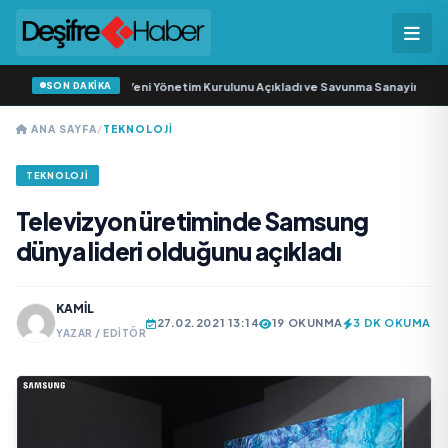
SON DAKİKA
Savunma Sanayi AŞ Yeni Yönetim Kurulunu Açıkladı ve Savunma Sanayinde Küre
ANA SAYFA
/
TEKNOLOJI
TEKNOLOJI
Televizyon üretiminde Samsung
dünya lideri olduğunu açıkladı
KAMIL
27.02.2021 13:14
19 OKUNMA
3 DK OKUMA
YAZAR / EDITÖR