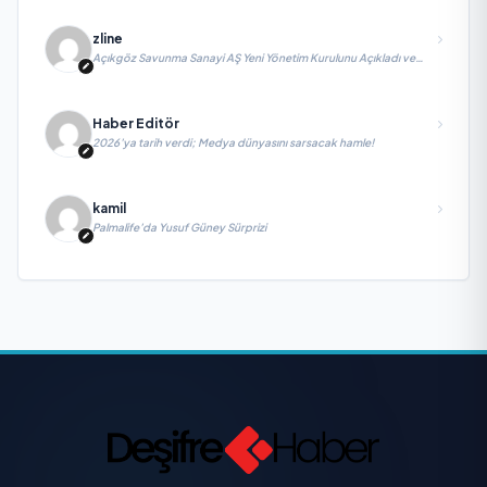
zline
Açıkgöz Savunma Sanayi AŞ Yeni Yönetim Kurulunu Açıkladı ve
Savunma Sanayinde Küresel Vizyon Vurgusu
Haber Editör
2026’ya tarih verdi; Medya dünyasını sarsacak hamle!
kamil
Palmalife’da Yusuf Güney Sürprizi