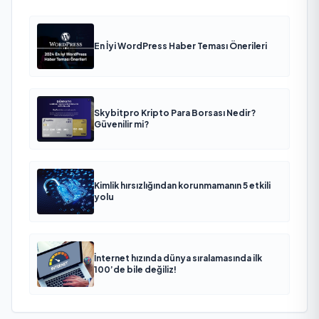
En İyi WordPress Haber Teması Önerileri
Skybitpro Kripto Para Borsası Nedir?
Güvenilir mi?
Kimlik hırsızlığından korunmamanın 5 etkili
yolu
İnternet hızında dünya sıralamasında ilk
100’de bile değiliz!