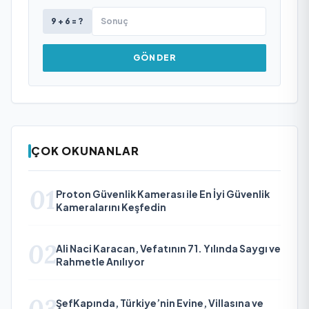
9 + 6 = ?
GÖNDER
ÇOK OKUNANLAR
01
Proton Güvenlik Kamerası ile En İyi Güvenlik
Kameralarını Keşfedin
02
Ali Naci Karacan, Vefatının 71. Yılında Saygı ve
Rahmetle Anılıyor
03
ŞefKapında, Türkiye’nin Evine, Villasına ve