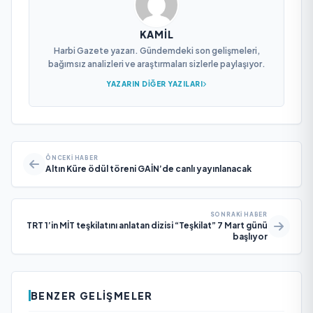
KAMIL
Harbi Gazete yazarı. Gündemdeki son gelişmeleri,
bağımsız analizleri ve araştırmaları sizlerle paylaşıyor.
YAZARIN DIĞER YAZILARI
ÖNCEKI HABER
Altın Küre ödül töreni GAİN’de canlı yayınlanacak
SONRAKI HABER
TRT 1’in MİT teşkilatını anlatan dizisi “Teşkilat” 7 Mart günü
başlıyor
BENZER GELIŞMELER