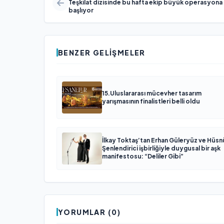
Teşkilat dizisinde bu hafta ekip büyük operasyona
başlıyor
BENZER GELIŞMELER
15.Uluslararası mücevher tasarım
yarışmasının finalistleri belli oldu
İlkay Toktaş’tan Erhan Güleryüz ve Hüsn
Şenlendirici işbirliğiyle duygusal bir aşk
manifestosu: “Deliler Gibi”
YORUMLAR (0)