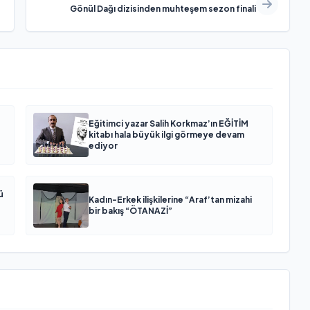
Gönül Dağı dizisinden muhteşem sezon finali
Eğitimci yazar Salih Korkmaz’ın EĞİTİM
kitabı hala büyük ilgi görmeye devam
ediyor
ü
Kadın-Erkek ilişkilerine “Araf’tan mizahi
bir bakış “ÖTANAZİ”