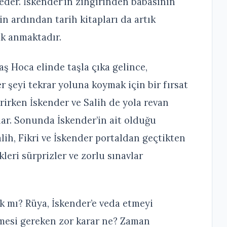
 eder. İskender’in zihgirinden babasının
n ardından tarih kitapları da artık
ak anmaktadır.
aş Hoca elinde taşla çıka gelince,
 şeyi tekrar yoluna koymak için bir fırsat
irirken İskender ve Salih de yola revan
rlar. Sonunda İskender’in ait olduğu
lih, Fikri ve İskender portaldan geçtikten
eri sürprizler ve zorlu sınavlar
ak mı? Rüya, İskender’e veda etmeyi
rmesi gereken zor karar ne? Zaman