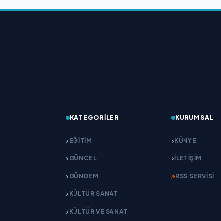
KATEGORILER
KURUMSAL
EĞITIM
KÜNYE
GÜNCEL
İLETIŞIM
GÜNDEM
RSS SERVISI
KÜLTÜR SANAT
KÜLTÜR VE SANAT