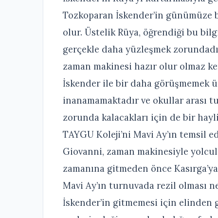
Tozkoparan İskender’in günümüze b
olur. Üstelik Rüya, öğrendiği bu bi
gerçekle daha yüzleşmek zorundadır.
zaman makinesi hazır olur olmaz ke
İskender ile bir daha görüşmemek üz
inanamamaktadır ve okullar arası t
zorunda kalacakları için de bir hay
TAYGU Koleji’ni Mavi Ay’ın temsil e
Giovanni, zaman makinesiyle yolcu
zamanına gitmeden önce Kasırga’ya s
Mavi Ay’ın turnuvada rezil olması n
İskender’in gitmemesi için elinden g