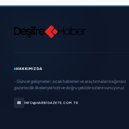
HAKKIMIZDA
- Güncel gelişmeleri, sıcak haberleri ve araştırmaları bağımsız
gazetecilik ilkeleriyle hızlı ve doğru şekilde sizlere sunuyoruz.
INFO@HARBIGAZETE.COM.TR