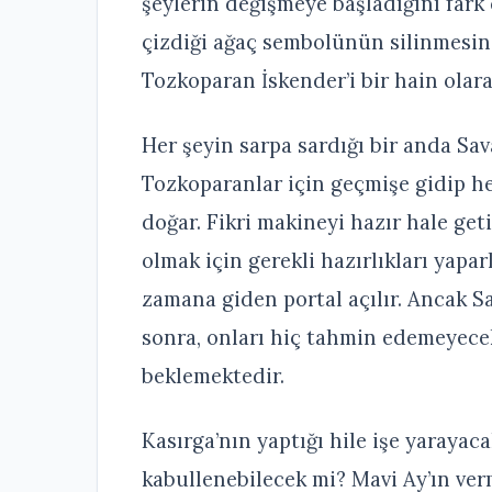
şeylerin değişmeye başladığını fark
çizdiği ağaç sembolünün silinmesini
Tozkoparan İskender’i bir hain olar
Her şeyin sarpa sardığı bir anda Sav
Tozkoparanlar için geçmişe gidip her
doğar. Fikri makineyi hazır hale get
olmak için gerekli hazırlıkları yapa
zamana giden portal açılır. Ancak Sa
sonra, onları hiç tahmin edemeyecekl
beklemektedir.
Kasırga’nın yaptığı hile işe yarayac
kabullenebilecek mi? Mavi Ay’ın ve