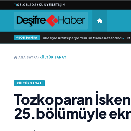
08.08.2026
KÜNYE
İLETIŞIM
SON DAKİKA
20 Yıllık Esnaflık Tecrübesiyle Kızıltepe'ye Yeni Bir Marka Kazandırdı
•
M Lisa
ANA SAYFA
/
KÜLTÜR SANAT
KÜLTÜR SANAT
Tozkoparan İske
25.bölümüyle ekr