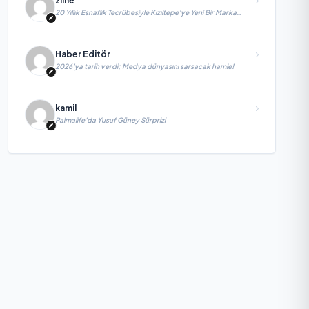
zline
20 Yıllık Esnaflık Tecrübesiyle Kızıltepe'ye Yeni Bir Marka
Kazandırdı
Haber Editör
2026’ya tarih verdi; Medya dünyasını sarsacak hamle!
kamil
Palmalife’da Yusuf Güney Sürprizi