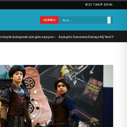
BIZI TAKIP EDIN:
CANLI
iyle buluşmak için gün sayıyor
•
Açıkgöz Savunma Sanayi AŞ Yeni Yönetim Kuru