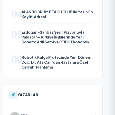
Çıkıyor
04
ALAS BODRUM BEACH CLUB ile Yazın En
Keyifli Adresi
05
Erdoğan–Şahbaz Şerif Vizyonuyla
Pakistan–Türkiye İlişkilerinde Yeni
Dönem: Adil Sami ve PTIDC Ekonomik
Diplomaside Öne Çıkıyor
06
Robotik Kalça Protezinde Yeni Dönem:
Doç. Dr. Ata Can’dan Hastalara Özel
Cerrahi Planlama
YAZARLAR