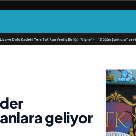
 ve Dolu Kadehi Ters Tut’tan Yeni İş Birliği: “Vişne”
•
“Düğün Şarkıcısı” seyircis
nder
anlara geliyor