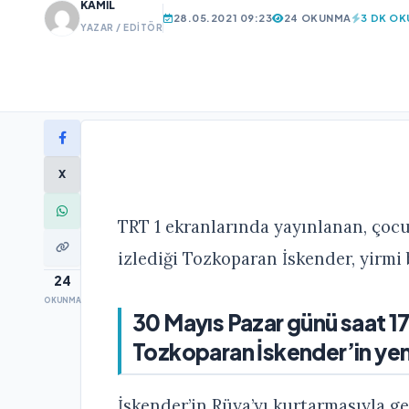
KAMIL
28.05.2021 09:23
24 OKUNMA
3 DK O
YAZAR / EDITÖR
X
TRT 1 ekranlarında yayınlanan, çocuk
izlediği Tozkoparan İskender, yirmi
24
OKUNMA
30 Mayıs Pazar günü saat 1
Tozkoparan İskender’in yen
İskender’in Rüya’yı kurtarmasıyla g