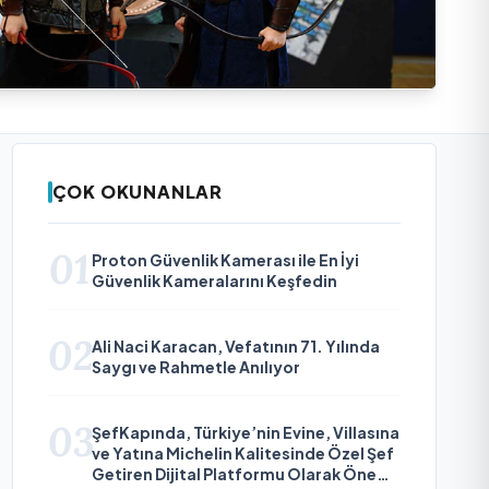
ÇOK OKUNANLAR
01
Proton Güvenlik Kamerası ile En İyi
Güvenlik Kameralarını Keşfedin
02
Ali Naci Karacan, Vefatının 71. Yılında
Saygı ve Rahmetle Anılıyor
03
ŞefKapında, Türkiye’nin Evine, Villasına
ve Yatına Michelin Kalitesinde Özel Şef
Getiren Dijital Platformu Olarak Öne