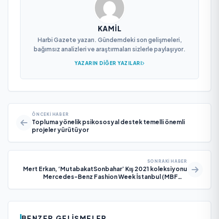
KAMIL
Harbi Gazete yazarı. Gündemdeki son gelişmeleri,
bağımsız analizleri ve araştırmaları sizlerle paylaşıyor.
YAZARIN DIĞER YAZILARI
ÖNCEKI HABER
Topluma yönelik psikososyal destek temelli önemli
projeler yürütüyor
SONRAKI HABER
Mert Erkan, ‘MutabakatSonbahar’ Kış 2021 koleksiyonu
Mercedes-Benz Fashion Week İstanbul (MBFWI)
kapsamında dijital olarak sunuldu
BENZER GELIŞMELER