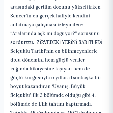
arasındaki gerilim dozunu yükseltirken
Sencer’in en gerçek haliyle kendini
anlatmaya çalışması izleyicilere
“Aralarında aşk mı doğuyor?” sorusunu
sordurttu. ZİRVEDEKİ YERİNİ SABİTLEDİ
Selçuklu Tarihi’nin en bilinmeyenlerle
dolu dönemini hem güçlü veriler
ışığında hikayesine taşıyan hem de
güçlü kurgusuyla o yıllara bambaşka bir
boyut kazandıran ‘Uyanış: Büyük
Selçuklu’, ilk 3 bölümde olduğu gibi 4.
bölümde de 1.’lik tahtını kaptırmadı.
Totalde, AB grubunda ve ABC1 grubunda