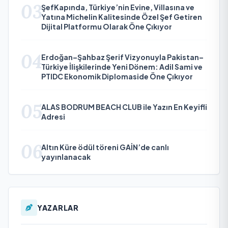
03
ŞefKapında, Türkiye’nin Evine, Villasına ve
Yatına Michelin Kalitesinde Özel Şef Getiren
Dijital Platformu Olarak Öne Çıkıyor
04
Erdoğan–Şahbaz Şerif Vizyonuyla Pakistan–
Türkiye İlişkilerinde Yeni Dönem: Adil Sami ve
PTIDC Ekonomik Diplomaside Öne Çıkıyor
05
ALAS BODRUM BEACH CLUB ile Yazın En Keyifli
Adresi
06
Altın Küre ödül töreni GAİN’de canlı
yayınlanacak
YAZARLAR