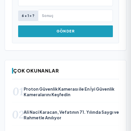
6 + 1 = ?
GÖNDER
ÇOK OKUNANLAR
01
Proton Güvenlik Kamerası ile En İyi Güvenlik
Kameralarını Keşfedin
02
Ali Naci Karacan, Vefatının 71. Yılında Saygı ve
Rahmetle Anılıyor