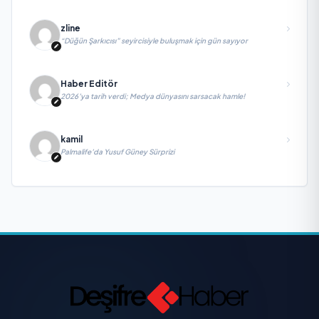
zline
“Düğün Şarkıcısı” seyircisiyle buluşmak için gün sayıyor
Haber Editör
2026’ya tarih verdi; Medya dünyasını sarsacak hamle!
kamil
Palmalife’da Yusuf Güney Sürprizi