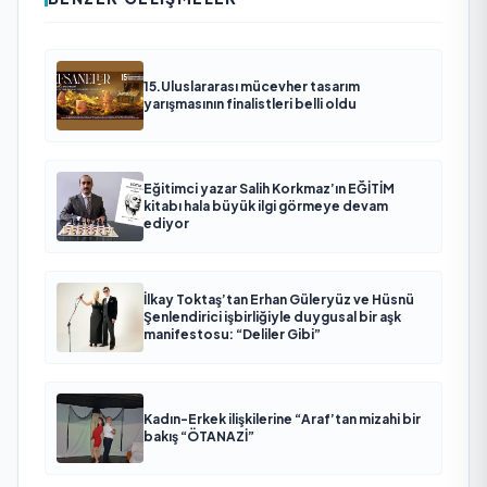
15.Uluslararası mücevher tasarım
yarışmasının finalistleri belli oldu
Eğitimci yazar Salih Korkmaz’ın EĞİTİM
kitabı hala büyük ilgi görmeye devam
ediyor
İlkay Toktaş’tan Erhan Güleryüz ve Hüsnü
Şenlendirici işbirliğiyle duygusal bir aşk
manifestosu: “Deliler Gibi”
Kadın-Erkek ilişkilerine “Araf’tan mizahi bir
bakış “ÖTANAZİ”