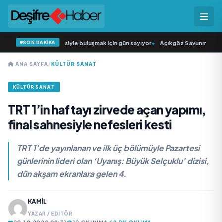
SON DAKİKA
ün Şarkıcısı” seyircisiyle buluşmak için gün sayıyor
•
Açıkgöz Savunma Sanayi
ANA SAYFA
/
KÜLTÜR SANAT
KÜLTÜR SANAT
TRT 1’in haftayı zirvede açan yapımı,
final sahnesiyle nefesleri kesti
TRT 1’de yayınlanan ve ilk üç bölümüyle Pazartesi
günlerinin lideri olan ‘Uyanış: Büyük Selçuklu’ dizisi,
dün akşam ekranlara gelen 4.
KAMIL
YAZAR / EDITÖR